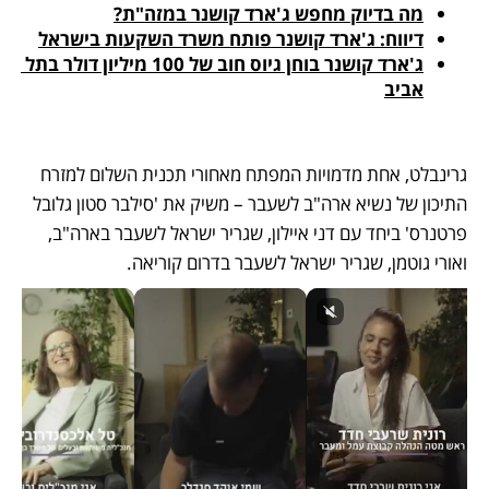
מה בדיוק מחפש ג'ארד קושנר במזה"ת?
דיווח: ג'ארד קושנר פותח משרד השקעות בישראל
ג'ארד קושנר בוחן גיוס חוב של 100 מיליון דולר בתל 
אביב
גרינבלט, אחת מדמויות המפתח מאחורי תכנית השלום למזרח 
התיכון של נשיא ארה"ב לשעבר – משיק את 'סילבר סטון גלובל 
פרטנרס' ביחד עם דני איילון, שגריר ישראל לשעבר בארה"ב, 
ואורי גוטמן, שגריר ישראל לשעבר בדרום קוריאה. 