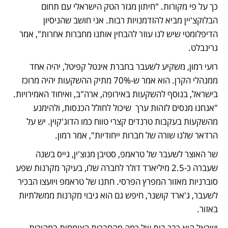
כך על פי מקורות. "חיתון מגזר הטק הישראלי עם תחום 
הבלוקצ'יין מביא להזדמנויות רבות. אני חושב שהניסיון 
הדיפלומטי שיש לנו עוזר להבחין אותנו מחברות אחרות", אמר 
גרינבלט. 
רועי רמון, משקיע לשעבר בחברת אינטל קפיטל, יהיה אחד 
ממנהלי הקרן. הוא אמר ש-70% מתיק ההשקעות יהיה מרוכז 
בישראל, בנוסף להשקעות באירופה, ארה"ב, ואיחוד האמירויות. 
"אנחנו מנסים לזהות ערך  שיכול לחולל הכנסות, ולהימנע 
מהשקעות בעקבות טרנדים קצרי טווח כמו הדוג'קוין. יש על 
הרדאר שלנו שורה של חברות ייחודיות", אמר רמון. 
שר האוצר לשעבר של טראמפ, סטיבן מנוצ'ין, גייס בשנה 
שעברה כ-2.5 מיליארד דולר לחברה שלו, בעיקר מקרנות שפע 
סוברניות מאזור המפרץ הפרסי. חתנו של טראמפ ויועצו הבכיר 
לשעבר, ג'ארד קושנר, חיפש גם הוא גיבוי מקרנות ממשלתיות 
באזור. 
ישראל היא כבר בית של כמה מהחברות הצומחות במהירות 