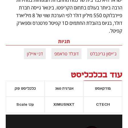
הרבה ביותר בעולם בתחום הקריפטו. בינואר גייסה חברת 
פיירבלוקס 550 מיליון דולר לפי הערכת שווי של 8 מיליארד 
דולר, בגיוס בהובלת החתמים 1D קפיטל פרטנרס וספארק 
קפיטל. 
תגיות
ג'ייסון גרינבלט
דונלד טראמפ
דני איילון
עוד בכלכליסט
פודקאסט
אנרגיה 360
כלכליסט טק
Scale Up
XIMUSNXT
CTECH
יסייה חדשה
נפתח בכרטיסייה חדשה