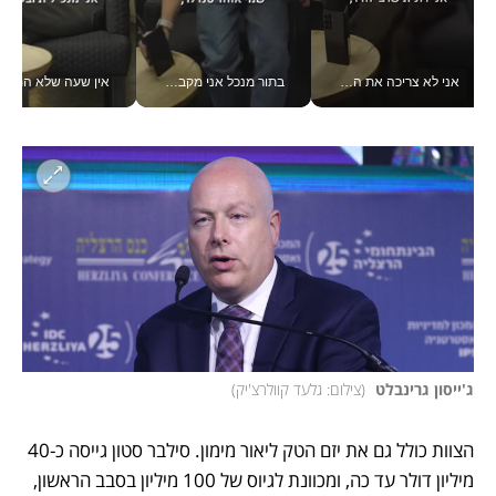
אני לא צריכה את המשרד: רונית שרעבי-חדד מנהלת ארגון של 30000 עובדים מכל מקום_v
בתור מנכל אני מקבל מאות החלטות ביום, וה- Galaxy Z Fold8 Ultra עוזר לי לחתוך אותן מהר יותר_v
אין שעה שלא התעסקתי במשבר - טל אלכסנדרוביץ’ שגב מנהלת משברים
ג'ייסון גרינבלט 
(
צילום: גלעד קוולרצ'יק
)
הצוות כולל גם את יזם הטק ליאור מימון. סילבר סטון גייסה כ-40 
מיליון דולר עד כה, ומכוונת לגיוס של 100 מיליון בסבב הראשון, 