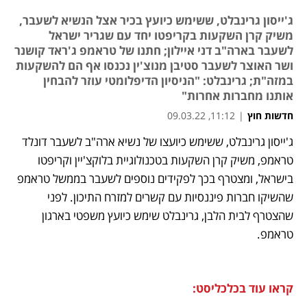
ג'ייסון גרינבלט, ששימש כיועץ בכיר אצל הנשיא לשעבר,
משיק קרן השקעות בקריפטו יחד עם שגריר ישראל
לשעבר בארה"ב דני איילון; חתנו של טראמפ ג'ראד קושנר
ושר האוצר לשעבר סטיבן מנוצ'ין נכנסו אף הם להשקעות
במזה"ת; גרינבלט: "הניסיון הדיפלומטי עוזר להבחין
אותנו מחברות אחרות"
חדשות חוץ
|
11:12, 09.03.22
ג'ייסון גרינבלט, ששימש כיועצו של נשיא ארה"ב לשעבר דונלד 
נפתח בכרטיסייה חדשה
נפתח בכרטיסייה חדשה
נפתח בכרטיסייה חדשה
טראמפ, משיק קרן השקעות בטכנולוגיית בלוקצ'יין וקריפטו 
בישראל, ומצטרף בכך לפקידים נוספים לשעבר בממשל טראמפ 
שהשיקו חברות פיננסיות עם קשרים למזרח התיכון. לפני 
שהצטרף לבית הלבן, גרינבלט שימש כיועץ משפטי בארגון 
טראמפ.
קראו עוד בכלכליסט: