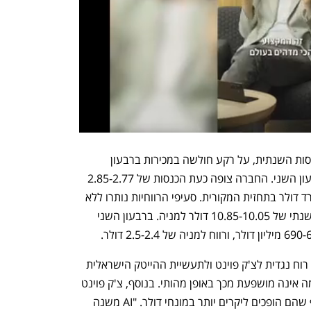
צ'ק פוינט הורידה במעט את תחזית ההכנסות השנתית, על רקע חולשה במכירות ברבעון 
הראשון שצפויה להימשך גם אל תוך הרבעון השני. החברה צופה כעת הכנסות של 2.85-2.77 
מיליארד דולר השנה, לעומת כ־2.9 מיליארד דולר בתחזית המקורית. סעיפי הרווחיות נותרו ללא 
שינוי: החברה ממשיכה לצפות לרווח נקי שנתי של 10.85-10.05 דולר למניה. ברבעון השני 
לדברי צפריר, הדולר החלש מהווה אומנם רוח נגדית לצ'ק פוינט ולתעשיית ההייטק הישראלית 
כולה, המבוססת על יצוא, אך החברה עצמה אינה מושפעת מכך באופן מהותי. בנוסף, צ'ק פוינט 
צפויה להמשיך לגייס עובדים בישראל, אף שהם הופכים ליקרים יותר במונחי דולר. "AI משנה 