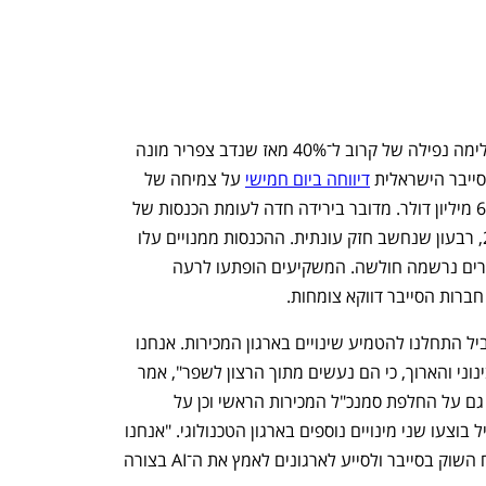
צ'ק פוינט סיימה רבעון חלש ומנייתה משלימה נפילה של קרוב ל־40% מאז שנדב צפריר מונה 
סייבר הישראלית 
דיווחה ביום חמישי
 על צמיחה של 
5% בלבד בהכנסות הרבעון הראשון ל־668 מיליון דולר. מדובר בירידה חדה לעומת הכנסות של 
745 מיליון דולר ברבעון האחרון של 2025, רבעון שנחשב חזק עונתית. ההכנסות ממנויים עלו 
ב־11% ל־323 מיליון דולר, אך ביתר המגזרים נרשמה חולשה. המשקיעים הופתעו לרעה 
ברות הסייבר דווקא צומחות. 
"ראינו ירידה בפרויקטים של פיירוול ובמקביל התחלנו להטמיע שינויים בארגון המכירות. אנחנו 
בטוחים שהשינויים יחזקו אותנו בטווח הבינוני והארוך, כי הם נעשים מתוך הרצון לשפר", אמר 
צפריר, מנכ"ל צ'ק פוינט. החברה הודיעה גם על החלפת סמנכ"ל המכירות הראשי וכן על 
החלפת סמנכ"ל המכירות הגלובלי. במקביל בוצעו שני מינויים נוספים בארגון הטכנולוגי. "אנחנו 
מלאי ביטחון ביכולת שלנו להגדיל את נתח השוק בסייבר ולסייע לארגונים לאמץ את ה־AI בצורה 