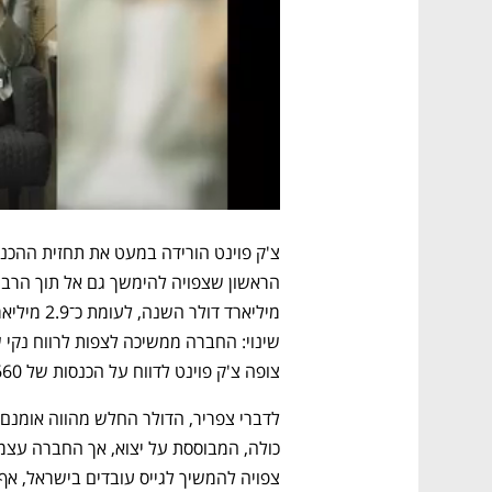
צופה צ'ק פוינט לדווח על הכנסות של 690-660 מיליון דולר, ורווח למניה של 2.5-2.4 דולר.