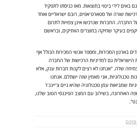
בינתיים, השינויים שמוביל צפריר עדיין אינם באים לידי ביטוי בתוצאות. מאז כניסתו לתפקיד 
השקיעה צ'ק פוינט כחצי מיליארד דולר ברכישת שורה של סטארט־אפים, רובם ישראליים ואחד 
שוויצרי, במטרה לעבות את הטכנולוגיה של החברה. החברות שנרכשו אינן צפויות לתרום 
נפתח בכרטיסייה חדשה
נפתח בכרטיסייה חדשה
השנה תוספת להכנסות, ולכן הדו"חות משקפים בעיקר שחיקה במוצרים הוותיקים, ובראשם 
בצ'ק פוינט ציינו כי כמעט שלא פוטרו עובדים בארגון המכירות, ומספר אנשי המכירות הכולל אף 
עלה. צפריר התייחס בשיחה עם העיתונות הישראלית גם למדיניות הרכישות של החברה 
ולהיעדר רכישת ענק שתשנה את קצב הצמיחה שלה. "אנחנו לא רצים לקנות חברות ענק, אלא 
מעדיפים למצוא פתרונות אסטרטגיים ולקנות טכנולוגיות, אני מאמין שזה ישתלם. אנחנו 
ענף במתח גבוה
מדברים כלכלה, עסקים ומה שב
מחפשים ושוקלים כל הזמן חברות אסטרטגיות שמביאות עמן טכנולוגיה שהיא גיים צ'יינג'ר 
ללקוחות. דווקא התנודתיות בשווקים בתקופה האחרונה, בשילוב עם המצב הפיננסי הטוב שלנו, 
ט".
פוינט