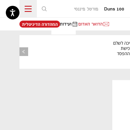
Duns 100
פורטל פיננסי
נפתח בכרטיסייה חדשה
הדואר האדום
ועידות
המהדורה הדיגיטלית
יכה לשלם
כישת
BASE: ההפסד
הרבעוני זינק ל-76