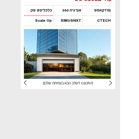
פודקאסט
אנרגיה 360
כלכליסט טק
Scale Up
XIMUSNXT
CTECH
נפתח בכרטיסייה חדשה
נפתח בכרטיסייה חדשה
נפתח בכרטיסייה חדשה
נפתח בכרטיסייה חדשה
יניהם
התכוננו לשלב הבא בצמיחה שלכם!