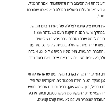
את העולם והתחרות תהיה על טאלנט שיודע לקחת את הסיבוב הזה ולהשתנות", אמר המנכ"ל. 
"אנחנו מאמינים שהטאלנט הכי טוב נמצא בישראל והעלות השולית הגדלה היא לא כזו שהופכת 
נו".
הדו"חות החלשים והורדת התחזית שלחו את מניית צ'ק פוינט לצלילה של כ־11% ביום חמישי, 
הצלילה היומית החדה ביותר מאז 2002, ובמהלך שישי המניה תיקנה מעט כשעלתה 1.8%. 
אולם עדיין מדובר על שפל של שנתיים, בחזרה לרמה שבה נסחרה ערב פרישתו של שויד 
מתפקיד המנכ"ל, ומחקה את "פרמיית נדב צפריר" ־ הגאות שהחלה במניית צ'ק פוינט מיד עם 
ההכרזה בדצמבר 2024 שצפריר יוביל את החברה. למעשה, מאז מינויו מניית צ'ק פוינט איבדה 
39% מערכה, לשווי של 11.94 מיליארד דולר, כעשירית משווייה של פאלו אלטו, זאת בעוד מדד 
אף שמינויו של צפריר התקבל בהרמת גבות, הוא עורר תקווה בקרב המשקיעים שראו את קורות 
החיים שלו. בגיל 30 הוא הוצנח לתפקיד סגן מפקד 81, היחידה הטכנולוגית היוקרתית של חיל 
המודיעין, היישר מתפקיד קצין שטח בסיירת מטכ״ל, תוך שהוא עוקף רבים וטובים אחרים. חמש 
שנים לאחר מכן הוא עשה זאת שוב, כאשר הוקפץ מ־81 לתפקיד סגן מפקד 8200, ובתוך ארבע 
העובדה שצפריר מעולם לא עשה קורס קצינים.