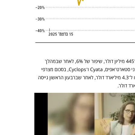
תזרים המזומנים מפעילות שוטפת עלה ל־445 מיליון דולר, שיפור של 6%, לאחר שבמהלך 
הרבעון השלימה צ'ק פוינט רכישות של שני סטארט־אפים, Cyata ו־Cyclops, בסכום מצרפי 
של 92 מיליון דולר. יתרות המזומנים הגיעו ל־4.3 מיליארד דולר, לאחר שברבעון הראשון גייסה 