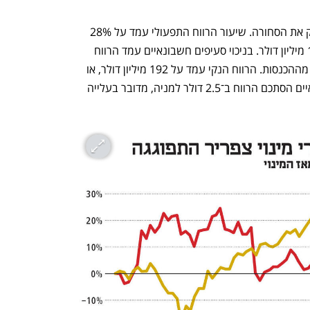
בגזרת הרווחיות, צ'ק פוינט ממשיכה לספק את הסחורה. שיעור הרווח התפעולי עמד על 28% 
מההכנסות, והרווח התפעולי עמד על 185 מיליון דולר. בניכוי סעיפים חשבונאיים עמד הרווח 
התפעולי על 265 מיליון דולר, שהם 40% מההכנסות. הרווח הנקי עמד על 192 מיליון דולר, או 
1.81 דולר למניה, ובניכוי סעיפים חשבונאיים הסתכם הרווח ב־2.5 דולר למניה, מדובר בעלייה 