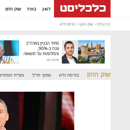
24/7
באזז
שוק ההון
דף הבית
שוק ההון
בורסת ת"א
מחיר הבניין בארה"ב
צנח ב-90%,
והחלומות על תשואה
גבוהה התנפצו
אלמוג עזר
שוק ההון
בורסת ת"א
שווקי חו"ל
מט"ח וסחורות