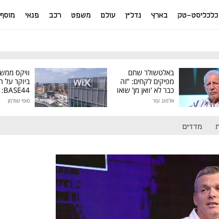
כלכליסט-טק
בארץ
נדל"ן
עולם
משפט
רכב
פנאי
מוסף
באלטשולר שחם
וויקס ממש
מפיקים לקחים: "זה
ביוקר על ר
כבר לא 'וואן מן' שואו
44
של גילעד"
אלמוג עזר
סופי שולמן
מיליון דולר
מדדים