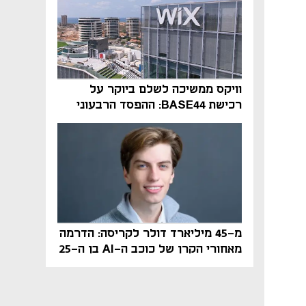
וויקס ממשיכה לשלם ביוקר על
רכישת BASE44: ההפסד הרבעוני
זינק ל-76 מיליון דולר
מ-45 מיליארד דולר לקריסה: הדרמה
מאחורי הקרן של כוכב ה-AI בן ה-25