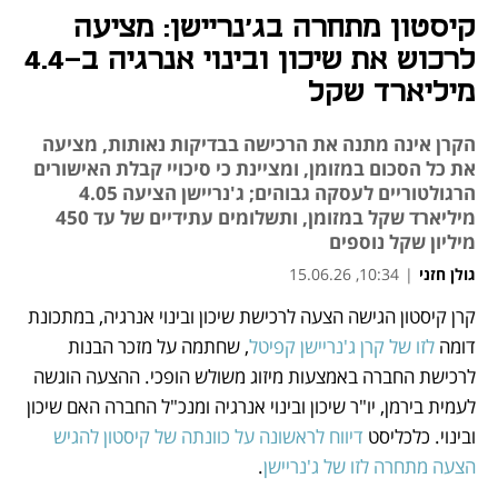
קיסטון מתחרה בג'נריישן: מציעה
לרכוש את שיכון ובינוי אנרגיה ב-4.4
מיליארד שקל
הקרן אינה מתנה את הרכישה בבדיקות נאותות, מציעה
את כל הסכום במזומן, ומציינת כי סיכויי קבלת האישורים
הרגולטוריים לעסקה גבוהים; ג'נריישן הציעה 4.05
מיליארד שקל במזומן, ותשלומים עתידיים של עד 450
מיליון שקל נוספים
גולן חזני
|
10:34, 15.06.26
קרן קיסטון הגישה הצעה לרכישת שיכון ובינוי אנרגיה, במתכונת 
נפתח בכרטיסייה חדשה
נפתח בכרטיסייה חדשה
דומה 
לזו של קרן ג'נריישן קפיטל
, שחתמה על מזכר הבנות 
לרכישת החברה באמצעות מיזוג משולש הופכי. ההצעה הוגשה 
לעמית בירמן, יו"ר שיכון ובינוי אנרגיה ומנכ"ל החברה האם שיכון 
ובינוי. כלכליסט 
דיווח לראשונה על כוונתה של קיסטון להגיש 
הצעה מתחרה לזו של ג'נריישן
.