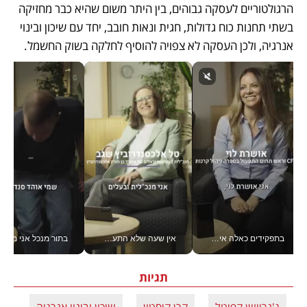
הרגולטוריים לעסקה גבוהים, בין היתר משום שהיא כבר מחזיקה 
בשתי תחנות כוח גדולות, חגית ונאות חובב, יחד עם שיכון ובינוי 
אנרגיה, ולכן העסקה לא צפויה להוסיף לחלקה בשוק החשמל.
בתפקידים כאלה אי אפשר לחכות: אושרת לוי מניעה השקעות ענק מהטלפון_v
אין שעה שלא התעסקתי במשבר - טל אלכסנדרוביץ’ שגב מנהלת משברים תקשורתיים מכל מקום עם ה- Galaxy Z Fold8 Ultra שלה_v
בתור מנכל אני מקבל מאות הח
תגיות
ג'נריישן קפיטל
קרן קיסטון
שיכון ובינוי אנרגיה