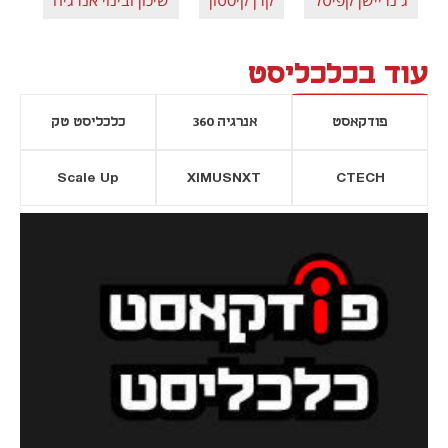
עוד בכלכליסט
פודקאסט
אנרגיה 360
כלכליסט טק
Scale Up
XIMUSNXT
CTECH
יסייה חדשה
נפתח בכרטיסייה חדשה