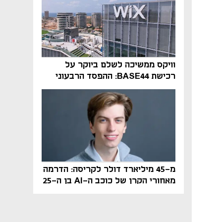
וויקס ממשיכה לשלם ביוקר על
רכישת BASE44: ההפסד הרבעוני
זינק ל-76 מיליון דולר
מ-45 מיליארד דולר לקריסה: הדרמה
מאחורי הקרן של כוכב ה-AI בן ה-25