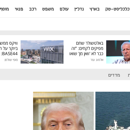
כלכליסט-טק
בארץ
נדל"ן
עולם
משפט
רכב
פנאי
מוסף
באלטשולר שחם
וויקס ממש
מפיקים לקחים: "זה
ביוקר על ר
כבר לא 'וואן מן' שואו
44
של גילעד"
אלמוג עזר
סופי שולמן
מיליון דולר
מדדים