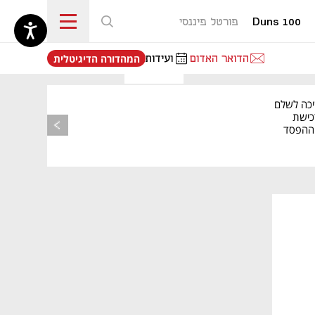
Duns 100
פורטל פיננסי
נפתח בכרטיסייה חדשה
הדואר האדום
ועידות
המהדורה הדיגיטלית
יכה לשלם
כישת
BASE: ההפסד
הרבעוני זינק ל-76