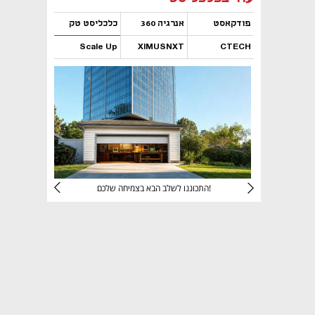
פודקאסט
אנרגיה 360
כלכליסט טק
Scale Up
XIMUSNXT
CTECH
נפתח בכרטיסייה חדשה
נפתח בכרטיסייה חדשה
נפתח בכרטיסייה חדשה
נפתח בכרטיסייה חדשה
יניהם
התכוננו לשלב הבא בצמיחה שלכם!