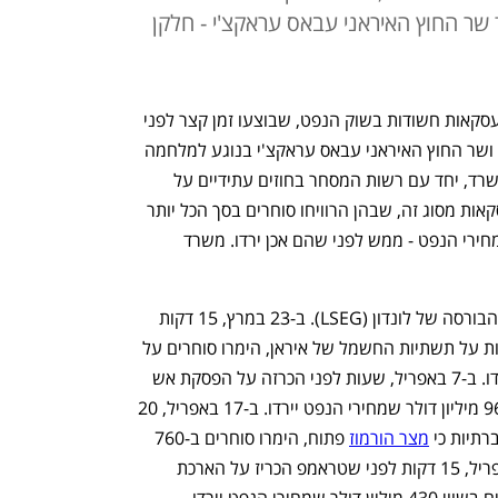
 שר החוץ האיראני עבאס עראקצ'י - חלקן
משרד המשפטים האמריקאי חוקר סדרת עסקאות חשודות בשוק הנפט, שבוצעו זמן קצר לפני 
הכרזות מרכזיות של הנשיא דונלד טראמפ ושר החוץ האיראני עבאס עראקצ'י בנוגע למלחמה 
באיראן, כך מסרו מקורות לרשת ABC. המשרד, יחד עם רשות המסחר בחוזים עתידיים על 
סחורות (CFTC), חוקרים לפחות ארבע עסקאות מסוג זה, שבהן הרוויחו סוחרים בסך הכל יותר 
מ-2.6 מיליארד דולר בהימורים על ירידת מחירי הנפט - ממש לפני שהם אכן ירדו. משרד 
ABC השיגה את נתוני ארבע העסקאות מהבורסה של לונדון (LSEG). ב-23 במרץ, 15 דקות 
לפני שטראמפ הכריז כי ידחה את המתקפות על תשתיות החשמל של איראן, הימרו סוחרים על 
יותר מ-500 מיליון דולר שמחירי הנפט יירדו. ב-7 באפריל, שעות לפני הכרזה על הפסקת אש 
זמנית מטעם טראמפ, הימרו סוחרים ב-960 מיליון דולר שמחירי הנפט יירדו. ב-17 באפריל, 20 
תיות כי 
מצר הורמוז
 פתוח, הימרו סוחרים ב-760 
מיליון דולר שמחירי הנפט יירדו. ב-21 באפריל, 15 דקות לפני שטראמפ הכריז על הארכת 