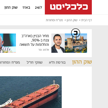
24/7
באזז
שוק ההון
דף הבית
שוק ההון
מט"ח וסחורות
מחיר הבניין בארה"ב
צנח ב-90%,
כלכליסט
דיגיטל
והחלומות על תשואה
גבוהה התנפצו
אלמוג עזר
שוק ההון
בורסת ת"א
שווקי חו"ל
מט"ח וסחורות