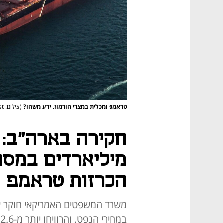
טראמפ ומכלית במצרי הורמוז. ידע משהו?
(צילום: AFP PHOTO / HO / SEPAHNEWS, REUTERS/Jonathan Ernst)
חקירה בארה"ב: ס
מיליארדים במסח
הכרזות טראמפ
משרד המשפטים האמריקאי חוקר אר
ב