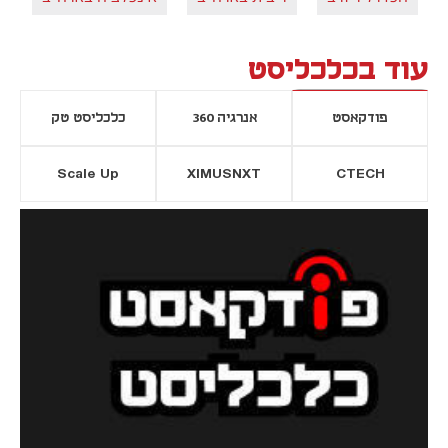
עוד בכלכליסט
פודקאסט
אנרגיה 360
כלכליסט טק
Scale Up
XIMUSNXT
CTECH
יסייה חדשה
נפתח בכרטיסייה חדשה