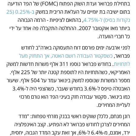
בתחילת פברואר ועדת השוק הפתוח (FOMC) של הפד הודיעה 
בתום ישיבה בת יומיים על העלאת הריבית במשק 
ב-0.25% (25 
נקודות בסיס) ל-4.75%
, בהתאם לציפיות - הרמה הגבוהה 
ביותר מאז אוקטובר 2007. ההחלטה התקבלה פה אחד על ידי 
כל חברי הוועדה.
לפני ארבעה ימים פורסם דוח התעסוקה בארה"ב לחודש 
פברואר, 
כשסקטור העבודה רושם האטה, אך התחזק מעל 
לתחזיות
. בחודש פברואר נוספו 311 אלף משרות חדשות למשק 
האמריקאי, כשהתחזיות היו לתוספת קטנה יותר של 225 אלף. 
מספר המשרות שנוספו למשק בינואר עמד על 504 אלף. שיעור 
האבטלה טיפס ל-3.6% בחודש שעבר, כשהצפי היה ל-3.4% 
כמו בינואר. סקטור עבודה חזק בעיני הפד הוא גורם מרכזי 
לעליית המחירים.
רונן מנחם, כלכלן שווקים ראשי בבנק מזרחי טפחות: "מדד 
המחירים לצרכן לחודש פברואר לא הפתיע. קצב האינפלציה 
ירד, אמנם, מ-6.4% ל-6%, אך זאת עקב המדד הגבוה, יחסית, 