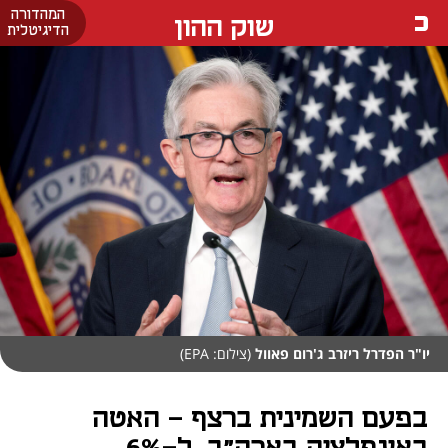
המהדורה
שוק ההון
הדיגיטלית
יו"ר הפדרל ריזרב ג'רום פאוול
(צילום: EPA)
בפעם השמינית ברצף - האטה