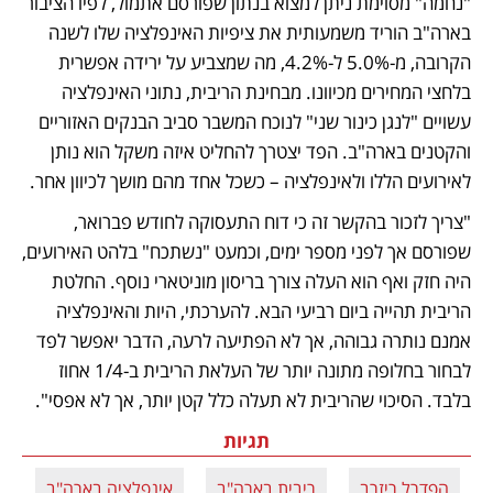
"נחמה" מסוימת ניתן למצוא בנתון שפורסם אתמול, לפיו הציבור 
בארה"ב הוריד משמעותית את ציפיות האינפלציה שלו לשנה 
הקרובה, מ-5.0% ל-4.2%, מה שמצביע על ירידה אפשרית 
בלחצי המחירים מכיוונו. מבחינת הריבית, נתוני האינפלציה 
עשויים "לנגן כינור שני" לנוכח המשבר סביב הבנקים האזוריים 
והקטנים בארה"ב. הפד יצטרך להחליט איזה משקל הוא נותן 
לאירועים הללו ולאינפלציה – כשכל אחד מהם מושך לכיוון אחר.
"צריך לזכור בהקשר זה כי דוח התעסוקה לחודש פברואר, 
שפורסם אך לפני מספר ימים, וכמעט "נשתכח" בלהט האירועים, 
היה חזק ואף הוא העלה צורך בריסון מוניטארי נוסף. החלטת 
הריבית תהייה ביום רביעי הבא. להערכתי, היות והאינפלציה 
אמנם נותרה גבוהה, אך לא הפתיעה לרעה, הדבר יאפשר לפד 
לבחור בחלופה מתונה יותר של העלאת הריבית ב-1/4 אחוז 
בלבד. הסיכוי שהריבית לא תעלה כלל קטן יותר, אך לא אפסי".
תגיות
הפדרל ריזרב
ריבית בארה"ב
אינפלציה בארה"ב
מ