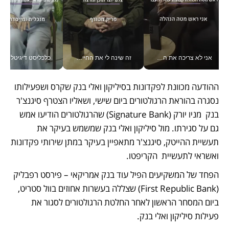
אני לא צריכה את המשרד: רונית שרעבי-חדד מנהלת ארגון של 30000 עובדים מכל מקום_v
זה שינה לי את החיים: איך עידו איז'ק הופך את הסמארטפון לכלי צילום מקצועי_v
כלכליסט דיגיטל
ההודעה מכוונת לפקדונות בסיליקון ואלי בנק שקרס ושפעילותו 
נסגרה בהוראת הרגולטורים ביום שישי, ושאליו הצטרף סיגנצ'ר 
בנק  מניו יורק (Signature Bank) שהרגולטורים הודיעו אמש 
גם על סגירתו. מול סיליקון ואלי בנק שמשמש בעיקר את 
תעשיית ההייטק, סיגנצ'ר מתאפיין בעיקר במתן שירותי פקדונות 
ואשראי לתעשיית  הקריפטו. 
הפחד של המשקיעים הפיל עוד בנק אמריקאי – פירסט רפבליק 
(First Republic Bank) שצללה בעשרות אחוזים בוול סטריט, 
ביום המסחר הראשון לאחר החלטת הרגולטורים לסגור את 
פעילות סיליקון ואלי בנק. 