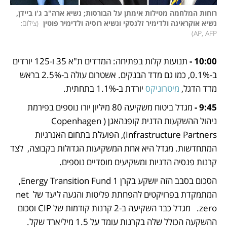
רוחות המלחמה מטילות אימתן על הבורסות; נשיא ארה"ב ג'ו ביידן, 
נשיא אוקראינה ולדימיר זלנסקי ונשיא רוסיה ולדימיר פוטין 
(
צילום: 
)
AP, AFP
10:00 -
 תנועות קלות בפתיחה: המדדים ת"א 35 ו-125 יורדים 
ב-0.1%, כמו גם מדד הבנקים. אשטרום עולה ב-2.5% בראש 
מדד הדגל, 
מיטרוניקס
 יורדת ב-1.1% בתחתית.
9:45 - 
מגדל ביטוח משקיעה 80 מיליון יורו נוספים בפירמת 
ניהול ההשקעות הדנית קופנהאגן (Copenhagen 
Infrastructure Partners), הפועלת בתחום האנרגיות 
המתחדשות. מגדל היא אחת המשקיעות הגדולות בקבוצה,  לצד 
קרנות פנסיה הדניות ומשקיעים מוסדיים נוספים. 
הסכום בסבב הזה יושקע בקרן Energy Transition Fund 1, 
המתמקדת בפרויקטים להפחתת פליטות והגעה ליעד של net 
zero.   מגדל כבר השקיעה ב-2 קרנות קודמות של CIP וסכום 
ההשקעה הכולל שלה בקרנות עומד על 1.5 מיליארד שקל. 