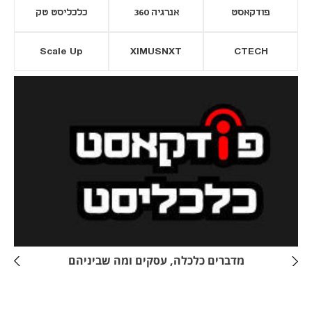
פודקאסט
אנרגיה 360
כלכליסט טק
Scale Up
XIMUSNXT
CTECH
יסייה חדשה
נפתח בכרטיסייה חדשה
מדברים כלכלה, עסקים ומה שביניהם