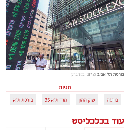
בורסת תל אביב
(
צילום: בלומברג
)
תגיות
בורסה
שוק ההון
מדד ת"א 35
בורסת ת"א
עוד בכלכליסט