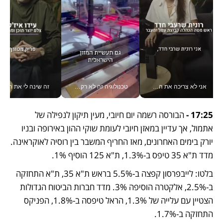
אני לא צריכה את המשרד: רונית שרעבי-חדד מנהלת ארגון של 30000 עובדים מכל מקום_v
טכנולוגיה זה לא רק בהייטק: גם תעשיית המזון הישראלית מאמצת כלי AI, אוטומציה וניתוח דאטה בזמן אמת
זה שינה לי את החיים: 
17:25 -
 הבורסה רשמה יום חיובי, מעין תיקון לנפילה של 
אתמול, אך עדיין במאזן חיובי לעומת שוקי ההון באירופה ובניו 
יורק בימים האחרונים, מאז החריף המשבר בין רוסיה לאוקראינה. 
מדד ת"א 35 טיפס ב-1.3%, ת"א 125 הוסיף 1%.
בלטו: לייבפרסון קפצה ב-5.5% בראש ת"א 35, ת"א התחזקה 
ב-2.5%, אלקטרה הוסיפה 3%. מדד חברות הביטוח הגדולות 
הצטיין עם עלייה של 1.3%, הראל טיפסה ב-1.8%, הפניקס 
התחזקה ב-1.7%.