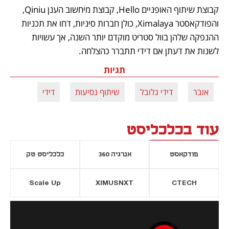
קבוצת שיתוף האופניים Hello, קבוצת מיחשוב הענן Qiniu, 
והפודקאסטר Ximalaya, כולן חברות סיניות, דחו את תכניות 
ההנפקה שלהן בוול סטריט מוקדם יותר השנה, אך עשויות 
לשנות את דעתן אם דידי תתברר כהצלחה. 
תגיות
אובר
דידי גלובל
שיתוף נסיעות
דידי
עוד בכלכליסט
פודקאסט
אנרגיה 360
כלכליסט טק
Scale Up
XIMUSNXT
CTECH
יסייה חדשה
נפתח בכרטיסייה חדשה