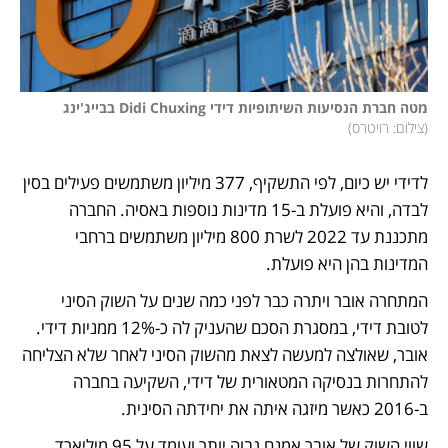
מטה חברת הנסיעות השיתופיות דידי Didi Chuxing בבייג'ינג 
(
צילום: רויטרס
)
לדידי יש כיום, לפי התשקיף, 377 מיליון משתמשים פעילים בסין 
לבדה, והיא פועלת ב-15 מדינות נוספות באסיה. החברה 
מתכננת עד 2022 לשרת 800 מיליון משתמשים ברחבי 
המדינות בהן היא פועלת.
המתחרה אובר ויתרה כבר לפני כמה שנים על השוק הסיני 
לטובת דידי, במסגרת הסכם שהעניק לה כ-12% ממניות דידי. 
אובר, שאולצה למעשה לצאת מהשוק הסיני לאחר שלא הצליחה 
להתחרות בנסיקה המטאורית של דידי, השקיעה בחברה 
ב-2016 כאשר מיזגה איתה את יחידתה הסינית.
שווי השוק של אובר אמנם גבוה יותר ועומד על 95 מיליארד 