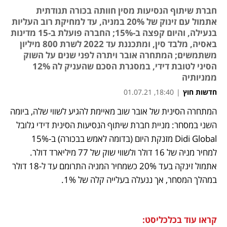
חברת שיתוף הנסיעות מסין חוותה בכורה תנודתית
אתמול עם זינוק של 20% במניה, עד למחיקת רוב העליות
בנעילה, והיום קפצה ב-15%; החברה פועלת ב-15 מדינות
באסיה, מלבד סין, ומתכננת עד 2022 לשרת 800 מיליון
משתמשים; המתחרה אובר ויתרה לפני שנים על השוק
הסיני לטובת דידי, במסגרת הסכם שהעניק לה 12%
ממניותיה
חדשות חוץ
|
18:40, 01.07.21
המתחרה הסינית של אובר שוב מאיימת להגיע לשווי שלה, ביומה 
נפתח בכרטיסייה חדשה
נפתח בכרטיסייה חדשה
נפתח בכרטיסייה חדשה
השני במסחר: מניית חברת שיתוף הנסיעות הסינית דידי גלובל 
Didi Global מזנקת היום (בדומה לאמש בבכורה) ב-15% 
למחיר מניה של 16 דולר ולשווי שוק של 77 מיליארד דולר. 
אתמול זינקה בעד 20% כשמחיר המניה התרומם עד ל-18 דולר 
במהלך המסחר, אך ננעלה בעלייה קלה של 1%.
קראו עוד בכלכליסט: