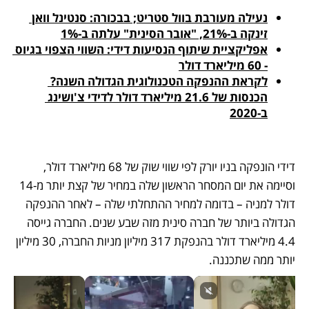
נעילה מעורבת בוול סטריט; בבכורה: סנטינל וואן 
זינקה ב-21%, "אובר הסינית" עלתה ב-1%
אפליקציית שיתוף הנסיעות דידי: השווי הצפוי בגיוס 
- 60 מיליארד דולר
לקראת ההנפקה הטכנולוגית הגדולה השנה? 
הכנסות של 21.6 מיליארד דולר לדידי צ'ושינג 
ב-2020
דידי הונפקה בניו יורק לפי שווי שוק של 68 מיליארד דולר, 
וסיימה את יום המסחר הראשון שלה במחיר של קצת יותר מ-14 
דולר למניה – בדומה למחיר ההתחלתי שלה – לאחר ההנפקה 
הגדולה ביותר של חברה סינית מזה שבע שנים. החברה גייסה 
4.4 מיליארד דולר בהנפקת 317 מיליון מניות החברה, 30 מיליון 
יותר ממה שתכננה.