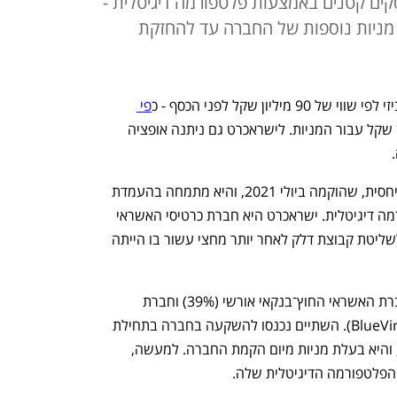
ים קטנים באמצעות פלטפורמה דיגיטלית -
 מניות נוספות של החברה עד להחזקת
פי 
 - היא תשלם 27 מיליון שקל עבור המניות. לישראכרט גם ניתנה אופציה 
 
ביזי היא חברת אשראי חוץ־בנקאי צעירה יחסית, שהוקמה ביולי 2021, והיא מתמחה בהעמדת 
אשראי לעסקים קטנים באמצעות פלטפורמה דיגיטלית. ישראכרט היא חברת כרטיסי האשראי 
הגדולה בישראל שאמורה בקרוב לעבור לשליטת קבוצת דלק לאחר יותר מחצי עשור בו הייתה 
בעלות השליטה בביזי פיננסים כיום הן חברת האשראי החוץ־בנקאי אורשי (39%) וחברת 
הפינטק והאשראי האמריקאית בלו־ויין (BlueVine). השתיים נכנסו להשקעה בחברה בתחילת 
2022. הפניקס מחזיקה ב־22% מהמניות, והיא בעלת מניות מיום הקמת החברה. למעשה, 
פלטפורמה הדיגיטלית שלה. 