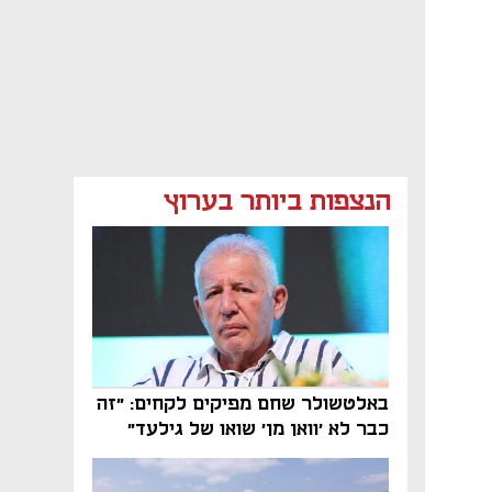
הנצפות ביותר בערוץ
באלטשולר שחם מפיקים לקחים: "זה
כבר לא 'וואן מן' שואו של גילעד"