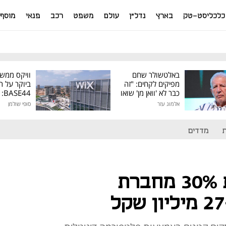
כלכליסט-טק
בארץ
נדל"ן
עולם
משפט
רכב
פנאי
מוסף
באלטשולר שחם
וויקס ממש
מפיקים לקחים: "זה
ביוקר על ר
כבר לא 'וואן מן' שואו
44
של גילעד"
אלמוג עזר
סופי שולמן
מיליון דולר
מדדים
ישראכרט רוכשת 30% מחברת