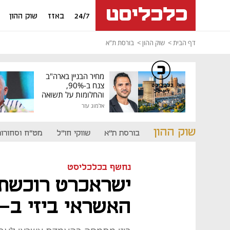
24/7
באזז
שוק ההון
דף הבית
שוק ההון
בורסת ת"א
מחיר הבניין בארה"ב
צנח ב-90%,
כלכליסט
דיגיטל
והחלומות על תשואה
גבוהה התנפצו
אלמוג עזר
שוק ההון
בורסת ת"א
שווקי חו"ל
מט"ח וסחורות
נחשף בכלכליסט
האשראי ביזי ב-27 מיליון שקל