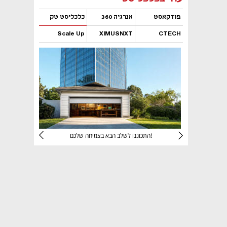
פודקאסט
אנרגיה 360
כלכליסט טק
Scale Up
XIMUSNXT
CTECH
נפתח בכרטיסייה חדשה
נפתח בכרטיסייה חדשה
נפתח בכרטיסייה חדשה
נפתח בכרטיסייה חדשה
יניהם
התכוננו לשלב הבא בצמיחה שלכם!