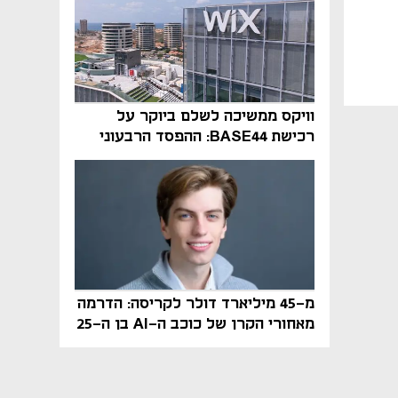
וויקס ממשיכה לשלם ביוקר על
רכישת BASE44: ההפסד הרבעוני
זינק ל-76 מיליון דולר
מ-45 מיליארד דולר לקריסה: הדרמה
מאחורי הקרן של כוכב ה-AI בן ה-25