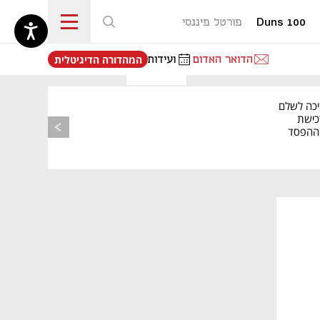
Duns 100
פורטל פיננסי
נפתח בכרטיסייה חדשה
הדואר האדום
ועידות
המהדורה הדיגיטלית
יכה לשלם
כישת
BASE: ההפסד
הרבעוני זינק ל-76
נפתח בכרטיסייה חדשה