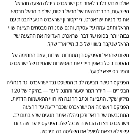
אולם שבוע בלבד לאחר מכן ישראכרט קיבלה הצעה מהראל 
השקעות, החברה־האם של הראל ביטוח, שלפיה הראל תרכוש 
את כל מניות ישראכרט. דירקטוריון ישראכרט הגיע להבנות עם 
הראל וחתם עמה על עסקה, והגם שמנורה מבטחים הציעה שווי 
גבוה יותר, בסופו של דבר ישראכרט העדיפה את ההצעה של 
הראל שנקבה בשווי של 3.3 מיליארד שקל. 
משום שהראל והפניקס הן מתחרות ישירות, עצם החתימה על 
ההסכם ביטל באופן מיידי את האפשרות שהמיזם של ישראכרט 
והפניקס ייצא לפועל. 
הפניקס הגישה תביעה לבית המשפט נגד ישראכרט וגד מנהליה 
הבכירים — היו"ר תמר יסעור והמנכ"ל עוז — בהיקף של 120 
מיליון שקל. התביעה וכתב ההגנה היו רוויי ההאשמות הדדיות. 
הפניקס האשימה את ישראכרט שכבר ידעה על ההצעה 
המתגבשת של הראל ולכן ניהלה איתה מגעים שלא בתום לב, 
וישראכרט מצדה הבהירה שבכל שלב הפניקס ידעה שהמיזם 
עשוי לא לצאת לפועל אם השליטה בה תירכש. 