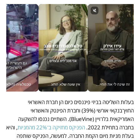
זה שינה לי את החיים: איך עידו איז'ק הופך את הסמארטפון לכלי צילום מקצועי_v
אין שעה שלא התעסקתי במשבר - טל אלכסנדרוביץ’ שגב מנהלת משברים תקשורתיים מכל מקום עם ה- Galaxy Z Fold8 Ultra שלה_v
טכנולוגיה זה לא רק בהייטק: גם תעשיי
בעלות השליטה בביזי פיננסים כיום הן חברת האשראי 
החוץ־בנקאי אורשי (39%) וחברת הפינטק והאשראי 
האמריקאית בלו־ויין (BlueVine). השתיים נכנסו להשקעה 
בחברה בתחילת 2022. 
הפניקס מחזיקה ב־22% מהמניות
, והיא 
בעלת מניות מיום הקמת החברה. למעשה, הפניקס שותפה 