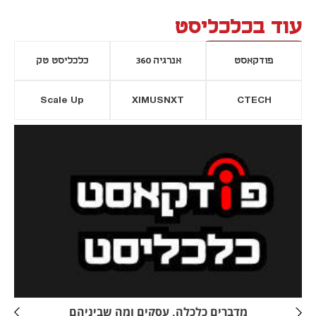
עוד בכלכליסט
פודקאסט
אנרגיה 360
כלכליסט טק
Scale Up
XIMUSNXT
CTECH
יסייה חדשה
נפתח בכרטיסייה חדשה
מדברים כלכלה, עסקים ומה שביניהם