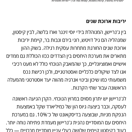
יריבות ארוכת שנים
בין ג'נריישן, המנוהלת בידי יוסי זינגר וארז בלשה, לבין קיסטון, 
שמנהליה הם גיל דויטש, רוני בירם ונבות בר, קיימת יריבות 
ארוכת שנים החורגת מתחרות עסקית רגילה. בשוק ההון 
מתארים את מערכת היחסים בין הצדדים ככזו הכוללת גם ממדים 
אישיים ואמוציונליים, כך שהמאבק הנוכחי כולל לא מעט רכיבי 
אגו לצד שיקולים כלכליים ואסטרטגיים, ולכן רכישת נכס 
משמעותי כמו שיכון ובינוי אנרגיה מהווה יעד אסטרטגי מהמעלה 
הראשונה עבור שתי הקרנות. 
לג'נריישן יש יתרון מסוים במרוץ הנוכחי. הקרן הגיעה ראשונה 
לעסקה, וכבר ביצעה גיוס הון של כמיליארד שקל באמצעות 
הנפקת מניות, שבוצעה בדיסקאונט של כ־10%. גם במערכת 
היחסים עם המוסדיים נהנית ג'נריישן מעמדת פתיחה נוחה יותר. 
בעוד בקיסטון קיימים שלושה בעלי עניין מוסדיים מרכזיים — כלל 