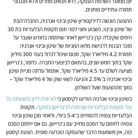
יום ממועד השלמת העסקה, ללא תנאים מתלים וללא מנגנוני 
תמורה עתידיים מותנים. 
ההצעה הוגשה לדירקטוריון שיכון ובינוי אנרגיה, החברה־הבת 
של שיכון ובינוי, כשבוע וחצי לפני תום תקופת הבלעדיות בת 30 
הימים שקיבלה קרן ג'נריישן לאחר שחתמה בחודש שעבר על 
מזכר הבנות לרכישת מלוא המניות של שיכון ובינוי אנרגיה 
תמורת 4.2 מיליארד שקל, סכום שיכול לגדול בעוד 300 מיליון 
שקל בתוך חמש שנים, בהתאם לביצועי החברה. כלומר, ג'נריישן 
מציעה לשלם עד 4.5 מיליארד שקל. אתמול עלתה מניית שיכון 
ובינוי אנרגיה ב־2.5% והגיעה לשווי שוק של 4 מיליארד שקל – 
נמוך מההצעות שעל השולחן.  
בשיכון ובינוי אנרגיה הודיעו לקיסטון כי 
לא יוכלו לדון בהצעתה כל 
עוד תקופת הבלעדיות שניתנה לג'נריישן בתוקף
. תקופת 
הבלעדיות צפויה להסתיים ב־5-4 ביולי, ולאחר מכן שיכון ובינוי 
צפויה לחתום על הסכם מחייב עם ג'נריישן. גם אם ייחתם הסכם 
כזה, אין משמעות הדבר שהעסקה הוכרעה סופית. הצעת קיסטון 