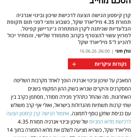
הסכם מחייב
קרן קיסטון הגישה הצעה לרכישת שיכון ובינוי אנרגיה
תמורת 4.35 מיליארד שקל, כשבוע וחצי לפני תום תקופת
הבלעדיות שניתנה לקרן המתחרה ג'ינריישן קפיטל.
למרוץ עשוי להצטרף בקרוב מתמודד שלישי, והמחיר יכול
להגיע ל־5 מיליארד שקל
גולן חזני
|
06:00, 16.06.26
+
נקודות עיקריות
המאבק על שיכון ובינוי אנרגיה הופך לאחד מקרבות השליטה 
נפתח בכרטיסייה חדשה
נפתח בכרטיסייה חדשה
המסקרנים והיקרים שנראו בשוק ההון המקומי בשנים 
האחרונות. מה שהחל כתהליך מכירה מסודר, מסתמן כקרב בין 
שתי קרנות תשתיות מהגדולות בישראל, ואולי אף קרב משולש 
עם כניסת שחקן נוסף לתמונה. 
אתמול הגישה קרן קיסטון הצעה 
לרכישת מלוא המניות 
של שיכון ובינוי אנרגיה תמורת 4.35 
מיליארד שקל, כשהיא מציעה לשלם את מלוא התמורה בתוך 14 