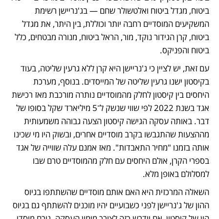
ביטוח, מגדל ביטוח ואלטשולר שחם — בג'נריישן רשימת 
המשקיעים המוסדיים רחבה יותר וכוללת, בין היתר, את מגדל 
ביטוח, קרן הגידור נוקד, מור, הראל ביטוח, מנורה מבטחים, כלל 
ביטוח והפניקס. 
עם זאת, יש לציין כי ג'נריישן היא קרן ללא גרעין שליטה, בעוד 
בקיסטון ישנו גרעין שליטה של המייסדים. בנוסף, מערכת 
היחסים בין קיסטון לחלק מהמוסדיים נותרה מורכבת מאז רכישת 
אגד בשנת 2022 לפי שווי שנשק ל־5 מיליארד שקל בסופו של 
דבר. באותה עסקה הגישה קיסטון הצעה גבוהה משמעותית 
מההצעות שהתגבשו בקרב מוסדיים אחרים, ובשוק היו מי שכינו 
אותה בזמנו "מחיר התאבדות". מאז אמנם עלה שווייה של אגד 
בספרי הקרן, אולם היחסים עם חלק מהמוסדיים טרם שבו 
למסלולם באופן מלא.
השאלה המרכזית היא האם אותם מוסדיים שהשתתפו בגיוס 
ההון של ג'נריישן לפני כשבועיים יהיו מוכנים להשתתף גם בגיוס 
הון של קיסטון, אם יידרש כזה לצורך מימון העסקה. גורם מוסדי 