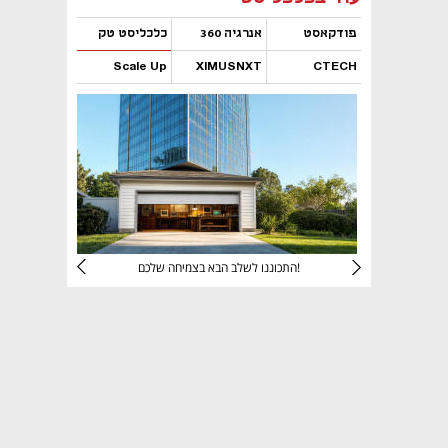
פודקאסט
אנרגיה 360
כלכליסט טק
Scale Up
XIMUSNXT
CTECH
נפתח בכרטיסייה חדשה
נפתח בכרטיסייה חדשה
נפתח בכרטיסייה חדשה
נפתח בכרטיסייה חדשה
יניהם
התכוננו לשלב הבא בצמיחה שלכם!