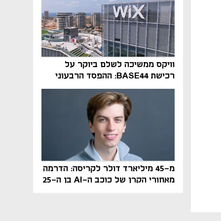
וויקס ממשיכה לשלם ביוקר על
רכישת BASE44: ההפסד הרבעוני
זינק ל-76 מיליון דולר
מ-45 מיליארד דולר לקריסה: הדרמה
מאחורי הקרן של כוכב ה-AI בן ה-25