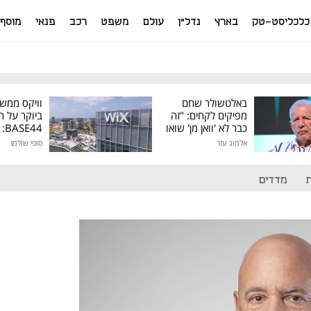
כלכליסט-טק
בארץ
נדל"ן
עולם
משפט
רכב
פנאי
מוסף
באלטשולר שחם
וויקס ממש
מפיקים לקחים: "זה
ביוקר על ר
כבר לא 'וואן מן' שואו
44
של גילעד"
אלמוג עזר
סופי שולמן
מיליון דולר
מדדים