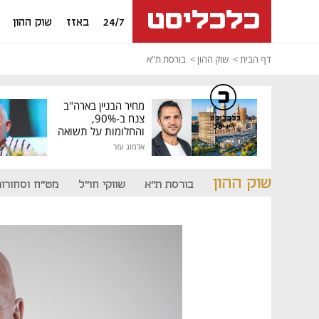
24/7
באזז
שוק ההון
דף הבית
שוק ההון
בורסת ת"א
מחיר הבניין בארה"ב
צנח ב-90%,
כלכליסט
דיגיטל
והחלומות על תשואה
גבוהה התנפצו
אלמוג עזר
שוק ההון
בורסת ת"א
שווקי חו"ל
מט"ח וסחורות