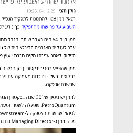
אלמגור שהודיע השבוע על פרישת
גולן חזני
10:25, 04.12.25
רפאל ממן צפוי להתמנות לתפקיד מנכ״ל בז
השבוע על פרישתו מהתפקיד
. כך נודע לכ
הזיקוק. לאחר עזיבתו הקים חברת ייעוץ פ
שרשרת אספקה. 
מכהן ממן כ-Managing Director בחברת הייעוץ הגלובלית Alvarez and Marsal (A&M). 