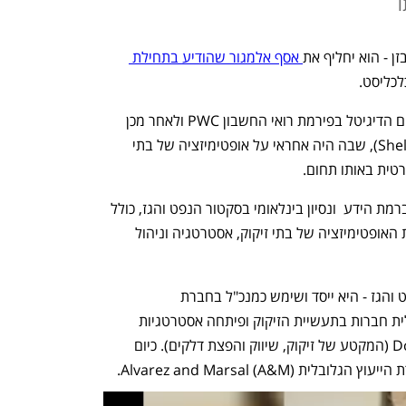
ו
ן - הוא יחליף את
 אסף אלמגור שהודיע בתחילת 
לכליסט.
ממן בן ה-64 היה בעבר שותף ומנהל תחום הדיגיטל בפירמת רואי החשבון PWC ולאחר מכן 
עבר לענקית האנרגיה הבינלאומית של (Shell), שבה היה אחראי על אופטימיזציה של בתי 
רטית באותו תחום.
ממן שהופיע בפני דירקטוריון בזן הרשים ברמת הידע  ונסיון בינלאומי בסקטור הנפט והגז, כולל 
בתקופתו בשל - והיכרות מעמיקה עם זירת האופטימיזציה של בתי זיקוק, אסטרטגיה וניהול 
לממן יש ניסיון של 30 שנה בסקטורן הנפט והגז - היא ייסד ושימש כמנכ"ל בחברת 
PetroQuantum, שפעלה לשפר תפעולית חברות בתעשיית הזיקוק ופיתחה אסטרטגיות 
לניהול שרשרת האספקה ל-Downstream (המקטע של זיקוק, שיווק והפצת דלקים). כיום 