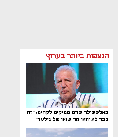
הנצפות ביותר בערוץ
באלטשולר שחם מפיקים לקחים: "זה
כבר לא 'וואן מן' שואו של גילעד"