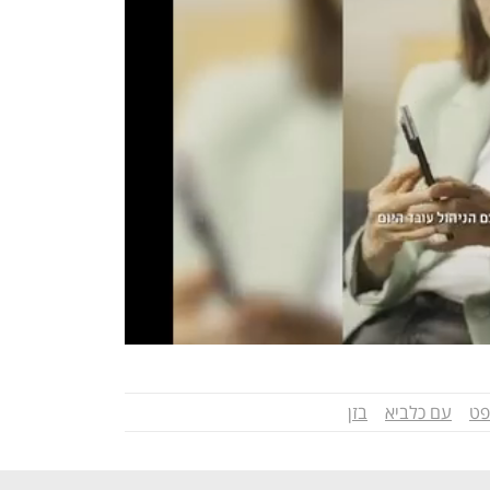
פט
עם כלביא
בזן