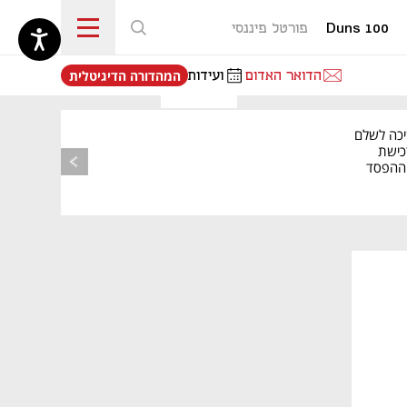
Duns 100
פורטל פיננסי
נפתח בכרטיסייה חדשה
הדואר האדום
ועידות
המהדורה הדיגיטלית
יכה לשלם
כישת
BASE: ההפסד
הרבעוני זינק ל-76