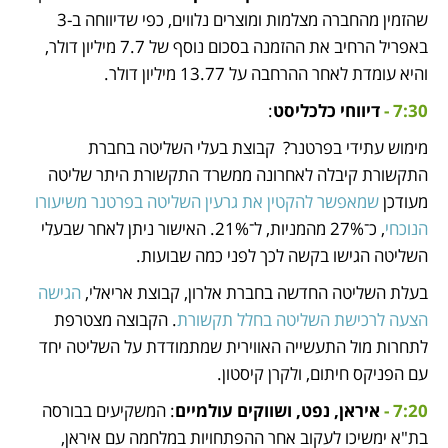
שהזמין מהחברה מצלמות ומוצרים נלווים, כפי שדיווחה ב-3 
באפריל הרחיב את ההזמנה בסכום נוסף של 7.7 מיליון דולר, 
והיא עומדת לאחר ההרחבה על 13.77 מיליון דולר. 
7:30 - 
דיווחי כלכליסט
: 
מימוש עתידי בפרטנר?  קבוצת בעלי השליטה בחברת 
התקשורת קיבלה לאחרונה ממשרד התקשורת היתר שליטה 
מעודכן 
שמאפשר להקטין את גרעין השליטה בפרטנר משיעורו 
הנוכחי
, כ־27% מהמניות, ל־21%. האישור ניתן לאחר שבעלי 
השליטה הגישו בקשה לכך לפני כמה שבועות. 
בעלת השליטה החדשה בחברת אלרון, קבוצת אריאלי, 
הגישה 
הצעה לרכישת השליטה בחלל תקשורת
. הקבוצה מצטרפת 
לתחרות מול התעשייה האווירית שמתמודדת על השליטה יחד 
עם הפניקס חיתום, ולקרן קיסטון. 
7:20 - 
איראן, נפט, ושווקים עולמיים
: המשקיעים בבורסה 
בת"א ימשיכו לעקוב אחר ההפתחויות במלחמה עם איראן, 