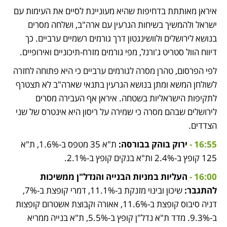
איראן מאותתת בדחיפות שהיא מעוניינת לסיים את העימות עם 
ישראל ולהמשיך בשיחות הגרעין עם ארה"ב, ושלחה מסרים 
בנושא לירושלים ולוושינגטון דרך גורמים רשמיים ערביים. כך 
דיווח הוול סטריט ג'ורנל, מפי גורמים מזרח-תיכוניים ואירופיים.
לפי הפרסום, טהרן מסרה לגורמים ערביים כי היא פתוחה לחזרה 
לשולחן המשא ומתן בנושא הגרעין בתנאי שארה"ב לא תצטרף 
לתקיפות הישראליות בשטחה. איראן אף העבירה מסרים 
לירושלים שבהם מסרה כי שמירה על ריסון היא אינטרס של שני 
הצדדים.
16:55 - 
ירוק בוהק בבורסה:
 ת"א 35 מטפס ב-1.6%, ת"א 
125 קופץ ב-2.4% ות"א בנקים קופץ ב-2.1%.
16:00 - 
העליות במניות הבנייה והנדל"ן ממשיכות 
להתגבר: 
שיכון ובינוי מזנקת ב-11.1%, דמרי קופצת ב-7%, 
דניה סיבוס קופצת ב-11.6%, אאורה וקבוצת אשטרום קופצות 
ב-9.3%. מדד ת"א נדל"ן קופץ ב-5.5%, ת"א בנייה ממריא 