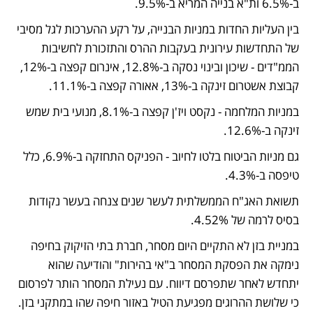
ב-6.5% ות"א בנייה המריא ב-9.5%.
בין העליות החדות במניות הבנייה, על רקע ההערכות לגל מסיבי 
של התחדשות עירונית בעקבות ההרס והתזכורת לחשיבות 
הממ"דים - שיכון ובינוי נסקה ב-12.8%, אינרום קפצה ב-12%, 
קבוצת אשטרום זינקה ב-13%, אאורה קפצה ב-11.1%.
במניות המלחמה - נקסט ויז'ן קפצה ב-8.1%, מנועי בית שמש 
זינקה ב-12.6%.
גם מניות הביטוח בלטו לחיוב - הפניקס התחזקה ב-6.9%, כלל 
טיפסה ב-4.3%.
תשואת האג"ח הממשלתית לעשר שנים צנחה בעשר נקודות 
בסיס לרמה של 4.52%.
במניית בזן לא התקיים היום מסחר, חברת בתי הזיקוק בחיפה 
נימקה את הפסקת המסחר ב"אי בהירות" והודיעה שהוא 
יתחדש לאחר שתפרסם דיווח. עם נעילת המסחר הותר לפרסום 
כי שלושת ההרוגים מפגיעת הטיל באזור חיפה שהו במתקני בזן.