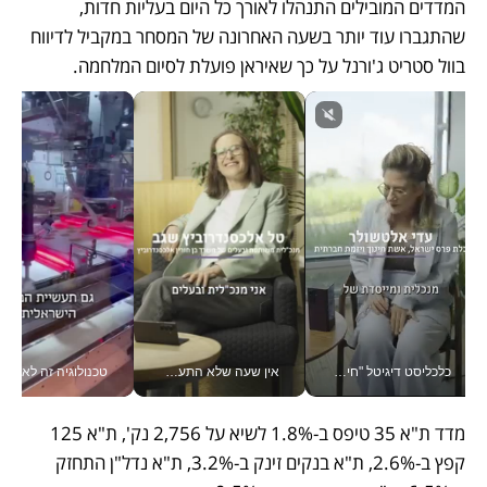
המדדים המובילים התנהלו לאורך כל היום בעליות חדות, 
שהתגברו עוד יותר בשעה האחרונה של המסחר במקביל לדיווח 
בוול סטריט ג'ורנל על כך שאיראן פועלת לסיום המלחמה.
כלכליסט דיגיטל "חינוך הוא המשימה של החיים שלי"_v
אין שעה שלא התעסקתי במשבר - טל אלכסנדרוביץ’ שגב מנהלת משברים תקשורתיים מכל מקום עם ה- Galaxy Z Fold8 Ultra שלה_v
טכנולוגיה זה לא רק בהייטק: גם תעשיי
מדד ת"א 35 טיפס ב-1.8% לשיא על 2,756 נק', ת"א 125 
קפץ ב-2.6%, ת"א בנקים זינק ב-3.2%, ת"א נדל"ן התחזק 