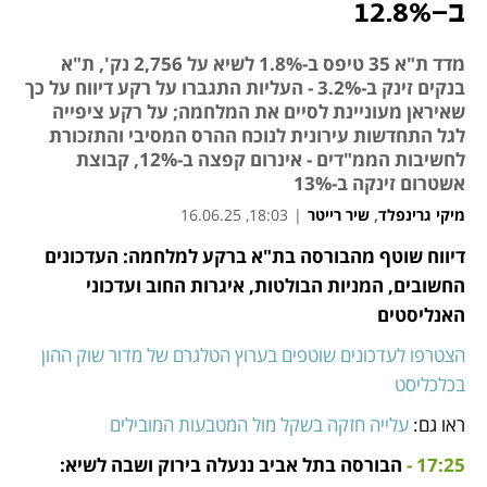
ב-12.8%
מדד ת"א 35 טיפס ב-1.8% לשיא על 2,756 נק', ת"א
בנקים זינק ב-3.2% - העליות התגברו על רקע דיווח על כך
שאיראן מעוניינת לסיים את המלחמה; על רקע ציפייה
לגל התחדשות עירונית לנוכח ההרס המסיבי והתזכורת
לחשיבות הממ"דים - אינרום קפצה ב-12%, קבוצת
אשטרום זינקה ב-13%
מיקי גרינפלד
,
שיר רייטר
|
18:03, 16.06.25
דיווח שוטף מהבורסה בת"א ברקע למלחמה: העדכונים 
נפתח בכרטיסייה חדשה
נפתח בכרטיסייה חדשה
נפתח בכרטיסייה חדשה
נפתח בכרטיסייה חדשה
החשובים, המניות הבולטות, איגרות החוב ועדכוני 
האנליסטים
הצטרפו לעדכונים שוטפים בערוץ הטלגרם של מדור שוק ההון 
בכלכליסט
ראו גם: 
עלייה חזקה בשקל מול המטבעות המובילים 
17:25 - 
הבורסה בתל אביב ננעלה בירוק ושבה לשיא: 