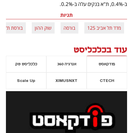
ב-0.4%, ת"א בנקים עלה ב-0.2%.  
תגיות
מדד תל אביב 125
בורסה
שוק ההון
בורסת ת"א
עוד בכלכליסט
פודקאסט
אנרגיה 360
כלכליסט טק
Scale Up
XIMUSNXT
CTECH
יסייה חדשה
נפתח בכרטיסייה חדשה