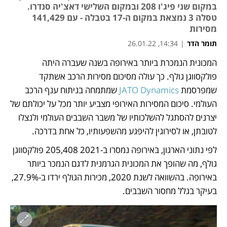
במקום שני פיג'ו 208 ובמקום השלישי דאצ'יה סנדרו.
טסלה 3 נמצאת במקום ה-17 בטבלה - עם 141,429
מסירות
תומר הדר
|
14:34, 26.01.22
המכונית הנמכרת ביותר באירופה בשנה שעברה היתה 
נפתח בכרטיסייה חדשה
נפתח בכרטיסייה חדשה
פולקסווגן גולף. כך עולה מסיכום מסירות הרכב אשתקד 
שמפרסמת 
JATO Dynamics
 שמתמחה בניתוח ענף הרכב 
העולמי. סיכום המסירות האירופי מצביע יותר מכל על יכולתם של 
יצרנים להסתגל להשלכותיו של משבר השבבים העולמי ולנצלו 
לטובתן, או לסירוגין להיפגע מהשפעותיו, כל אחת בדרכה.
לפי נתוני הארגון, באירופה נמסרו ב-2021 205,408 פולקסווגן 
גולף, מה שהופך את המכונית הגרמנית לדגם הנמכר ביותר 
באירופה. בהשוואה לשנת 2020, מכירות הגולף ירדו ב-27.9%, 
בעיקר בגלל מחסור השבבים. 