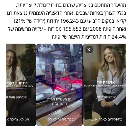
מהיעדר התחכום במוצריה, שתרם בתורו ליכולת לייצר יותר, 
בגלל הצורך בפחות שבבים. אחרי הדאצ'יה העממית נמצאת רנו 
קליאו במקום הרביעי עם 196,243 יחידות (ירידה של 21%) 
ואחריה פיג'ו 2008 עם 195,653 מסירות – עלייה מרשימה של 
24.4% הודות למדיניות הייצור של פיג'ו.
בתפקידים כאלה אי אפשר לחכות: אושרת לוי מניעה השקעות ענק מהטלפון_v
טכנולוגיה זה לא רק בהייטק: גם תעשיית המזון הישראלית מאמצת כלי AI, אוטומציה וניתוח דאטה בזמן אמת
אני לא צריכה את המשרד: