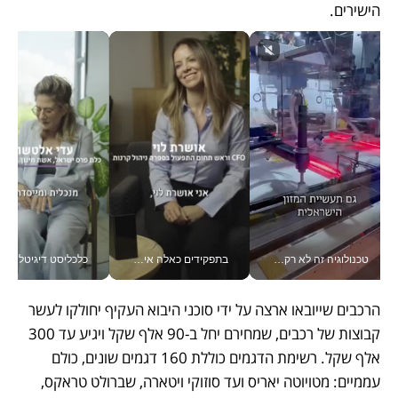
הישירים.
טכנולוגיה זה לא רק בהייטק: גם תעשיית המזון הישראלית מאמצת כלי AI, אוטומציה וניתוח דאטה בזמן אמת
בתפקידים כאלה אי אפשר לחכות: אושרת לוי מניעה השקעות ענק מהטלפון_v
כלכליסט דיגיטל
הרכבים שייובאו ארצה על ידי סוכני היבוא העקיף יחולקו לעשר 
קבוצות של רכבים, שמחירם יחל ב-90 אלף שקל ויגיע עד 300 
אלף שקל. רשימת הדגמים כוללת 160 דגמים שונים, כולם 
עממיים: מטויוטה יאריס ועד סוזוקי ויטארה, שברולט טראקס, 