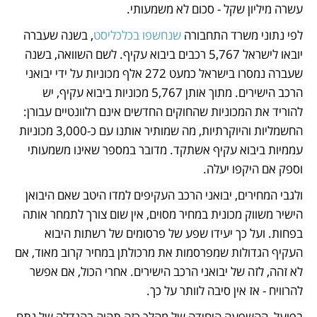
עשרה מיליון שקל - סכום לא משמעותי. 
לפי נתוני משרד התחבורה 
שנחשפו בכלכליסט
, בשנה שעברה 
יובאו לישראל 5,767 רכבים ביבוא עקיף. לשם השוואה, בשנה 
שעברה נמסרו בישראל כמעט 272 אלף מכוניות על ידי יבואני 
הרכב הישירים. מתוך אותן 5,767 מכוניות ביבוא עקיף, יש 
להוריד את המכוניות שהחוקים החדשים אינם רלוונטיים עבורן: 
החשמליות והיוקרתיות, מה שמותיר אותנו עם כ-3,000 מכוניות 
עממיות ביבוא עקיף אשתקד. מדובר במספר שאינו משמעותי 
וספק אם היקפו יעלה.
ולגבי המחירים, יבואני הרכב העקיפים למדו היטב שאם היבואן 
הישיר משווק מכונית במחיר מסוים, אין שום צורך לתמחר אותה 
בפחות. ועל כך יעידו שפע של פרסומים של רשתות היבוא 
העקיף הגדולות שמפרסמות את מרכולתן במחיר קרוב מאוד, אם 
לא זהה, לזה של יבואני הרכב הישירים. אחרי הכול, אם אפשר 
להרוויח - אז אין סיבה לוותר על כך. 
בפועל, ההשפעה היחידה של מהלך כזה תהיה בהגדלה של נתח 