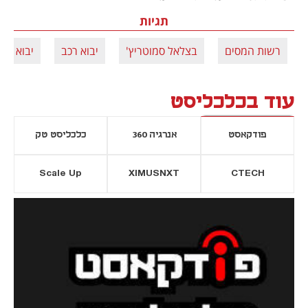
תגיות
רשות המסים
בצלאל סמוטריץ'
יבוא רכב
יבוא מק
עוד בכלכליסט
פודקאסט
אנרגיה 360
כלכליסט טק
Scale Up
XIMUSNXT
CTECH
יסייה חדשה
נפתח בכרטיסייה חדשה