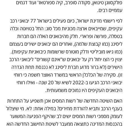
פולקסווגן טיגואן, סקודה סופרב, קיה ספורטאז' ועוד דגמים 
עממיים רבים. 
לפי רישומי מדינת ישראל, כיום פעילים בישראל 77 יבואני רכב 
עקיפים, שמייבאים ארצה מכוניות מכל סוג: החל בטויוטה וכלה 
בטסלה, פורשה ופרארי. חלק מהיבואנים האלה הם חברות 
ליסינג (כמו קבוצת שלמה), ואחרים הם יבואנים ישירים בעצמם 
(כמו גיאו מוביליטי ודלק מוטורס שרשומות כיבואניות עקיפות). 
יצוין כי הצו יחול רק על יבואנים ש"אינם קשורים" ליבואני הרכב 
הישירים (לא ברור מדוע חברת ליסינג לא נכנסת תחת הגדרה 
זו). סקירה של הכלכלן הראשי במשרד האוצר חשפה כי רווחי 
יבואני הרכב הגיעו ב-2022 לשיא של 20 שנה - ואילו רווחי 
היבואנים העקיפים היו נמוכים משמעותית. 
האם השיטה החדשה של רשות המסים אכן תשפיע על התחרות 
בענף הרכב ותביא להורדת מחירים? במילה אחת: לא. מי שיצלול 
לעומק מסמכי רשות המסים ישים לב שהיקף הפגיעה המשוער 
בהכנסות המדינה כתוצאה ממעבר לשיטת החישוב החדשה הוא 