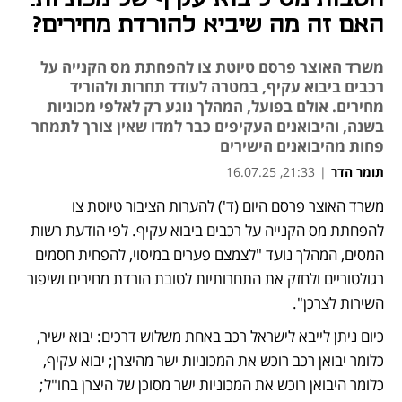
האם זה מה שיביא להורדת מחירים?
משרד האוצר פרסם טיוטת צו להפחתת מס הקנייה על
רכבים ביבוא עקיף, במטרה לעודד תחרות ולהוריד
מחירים. אולם בפועל, המהלך נוגע רק לאלפי מכוניות
בשנה, והיבואנים העקיפים כבר למדו שאין צורך לתמחר
פחות מהיבואנים הישירים
תומר הדר
|
21:33, 16.07.25
משרד האוצר פרסם היום (ד') להערות הציבור טיוטת צו 
נפתח בכרטיסייה חדשה
נפתח בכרטיסייה חדשה
להפחתת מס הקנייה על רכבים ביבוא עקיף. לפי הודעת רשות 
המסים, המהלך נועד "לצמצם פערים במיסוי, להפחית חסמים 
רגולטוריים ולחזק את התחרותיות לטובת הורדת מחירים ושיפור 
השירות לצרכן".
כיום ניתן לייבא לישראל רכב באחת משלוש דרכים: יבוא ישיר, 
כלומר יבואן רכב רוכש את המכוניות ישר מהיצרן; יבוא עקיף, 
כלומר היבואן רוכש את המכוניות ישר מסוכן של היצרן בחו"ל; 