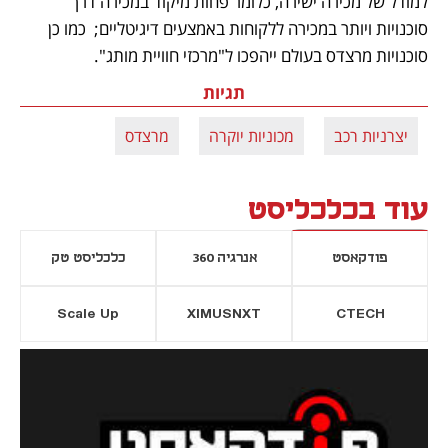
למודל של מכירה ישירה, כלומר פחות מיקוד במכירה דרך 
סוכנויות ויותר במכירה ללקוחות באמצעים דיגיטליים;  כמו כן 
סוכנויות מרצדס בעולם ייהפכו ל"מרכזי חוויית מותג".
תגיות
יצרניות רכב
מכוניות יוקרה
מרצדס
עוד בכלכליסט
פודקאסט
אנרגיה 360
כלכליסט טק
Scale Up
XIMUSNXT
CTECH
יסייה חדשה
נפתח בכרטיסייה חדשה