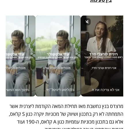
אני לא צריכה את המשרד: רונית שרעבי-חדד מנהלת ארגון של 30000 עובדים מכל מקום_v
כלכליסט דיגיטל "חינוך הוא המשימה של החיים שלי"_v
חינוך הוא המש
מרצדס בנץ נחשבת מאז תחילת המאה הקודמת ליצרנית אשר 
התמחתה לא רק בתכנון ושיווק של מכוניות יוקרה כגון S קלאס, 
אלא גם בתכנון מכוניות עממיות כגון A קלאס, ה-190 ועוד 