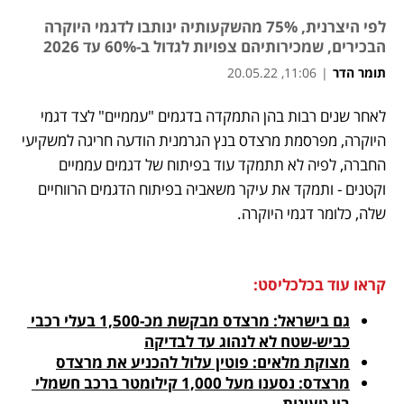
לפי היצרנית, 75% מהשקעותיה ינותבו לדגמי היוקרה
הבכירים, שמכירותיהם צפויות לגדול ב-60% עד 2026
תומר הדר
|
11:06, 20.05.22
נפתח בכרטיסייה חדשה
נפתח בכרטיסייה חדשה
נפתח בכרטיסייה חדשה
לאחר שנים רבות בהן התמקדה בדגמים "עממיים" לצד דגמי 
היוקרה, מפרסמת מרצדס בנץ הגרמנית הודעה חריגה למשקיעי 
החברה, לפיה לא תתמקד עוד בפיתוח של דגמים עממיים 
וקטנים - ותמקד את עיקר משאביה בפיתוח הדגמים הרווחיים 
שלה, כלומר דגמי היוקרה. 
קראו עוד בכלכליסט:
גם בישראל: מרצדס מבקשת מכ-1,500 בעלי רכבי 
כביש-שטח לא לנהוג עד לבדיקה
מצוקת מלאים: פוטין עלול להכניע את מרצדס
מרצדס: נסענו מעל 1,000 קילומטר ברכב חשמלי 
בין טעינות