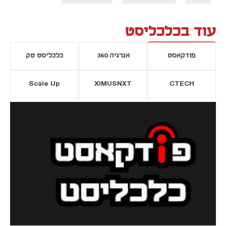
עוד בכלכליסט
פודקאסט
אנרגיה 360
כלכליסט טק
Scale Up
XIMUSNXT
CTECH
יסייה חדשה
נפתח בכרטיסייה חדשה