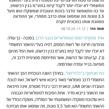
הרשות פרסמה הודעה חריגה מסוגה לפיה בעלי ההאמר
החשמלי לא יוכלו יותר לקבל קיזוז במע"מ בגין רכישתו;
עד כה התאפשר הדבר בזכות העובדה שמשקלו הוא מעל
3.5 טונות מה שמסווג אותו כרכב מסחרי, אך ההודעה
מסווגת אותו כמכונית יוקרה
תומר הדר
|
11:12, 08.10.24
אחד ממקלטי המס הפופולאריים בענף הרכב
 בסכנה - כך עולה 
נפתח בכרטיסייה חדשה
נפתח בכרטיסייה חדשה
מהודעה חריגה של רשות המסים, לפיה בעלי ההאמר החשמלי 
לא יוכלו יותר לקבל קיזוז במע"מ בגין רכישתו, וזאת החל מהיום 
(ג'). קביעתה של הרשות, אשר מתייחסת ספציפית לרכב זה, 
מופיעה בנייר עמדה שפרסמה.
כפי שנחשף ב"כלכליסט",
 במהלך השנה הנוכחית הפך ההאמר 
החשמלי לרכב פופולארי מאוד בייבוא אישי לישראל, זאת לנוכח 
העובדה שכיום UMI, יבואנית רכבי ג'נרל מוטורס, אינה מייבאת 
את ההאמר בייבוא סדיר. אחת הסיבות לפופולאריות הגבוהה 
היא שלנוכח משקלה המשמעותי של הסוללה, משקלו הכולל של 
ההאמר החשמלי הוא מעל 3.5 טונות, מה שמסווג אותו מבחינת 