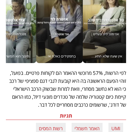
אין שעה שלא התעסקתי במשבר - טל אלכסנדרוביץ’ שגב מנהלת משברים תקשורתיים מכל מקום עם ה- Galaxy Z Fold8 Ultra שלה_v
בתפקידים כאלה אי אפשר לחכות: אושרת לוי מניעה השקעות ענק מהטלפון_v
חינוך הוא המש
לפי הרשות, 57% מרוכשי ההאמר הם לקוחות פרטיים. בפועל, 
זוהי הפעם הראשונה בה היא קובעת לגבי דגם ספציפי של רכב 
כי הוא לא נחשב מסחרי, וזאת למרות שבשוק הרכב הישראלי 
קיימת כיום קטגוריה שלמה של טנדרים מונעי דיזל, כמו הראם 
של דודג', שרשומים כרכבים מסחריים לכל דבר.
תגיות
UMI
האמר חשמלי
רשות המסים