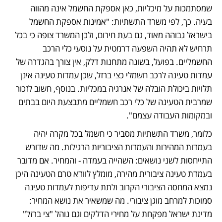
שמסתמכות על מיכליות, כאן אספקת החשמל אינה מהווה 
בעיה. כך, לפי משרד התשתיות: "אמינות אספקת החשמל 
בישראל גבוהה מאוד, גם בעת חירום, ולכן המשרד צופה כי בכל 
תרחיש לא תהיה השפעה דרמטית על נוסעי כלי הרכב 
החשמליים. בפועל, בשונה מתחנות דלק, אין צורך בהגדרה של 
עמדות טעינה לרכב חשמלי כצי ברזל, שכן עמדות טעינה אינן 
תלויות ביכולת הובלה של אנרגיה במכליות. בנוסף, חשוב לזכור 
שמרבית הטעינה של כלי רכב חשמליים מתבצעת היום בבתים 
ובמקומות העבודה עצמם".
כלומר, משרד התשתיות מסביר כי חשמל בכל מקרה יהיה 
בעמדות המהירות והעמדות הציבוריות הרגילות. מה שדורש 
התייחסות לשני נושאים: השהייה בעמדה - והמחיר. אם מדובר 
בעמדת טעינה ציבורית מהירה, מומלץ לוודא טרם הטעינה היכן 
נמצא המחסה הציבורי הקרוב ולתת עדיפות לעמדות טעינה 
סמוכות למרחב מוגן ציבורי. מה שמשאיר את נושא המחיר: 
מדינת ישראל מפקחת על מחירי הדלקים וגם נוהל "צי ברזל" 