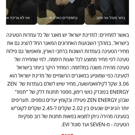
בתור מנכל אני מקבל מאות החלטות ביום, וה- Galaxy Z Fold8 Ultra עוזר לי לחתוך אותן מהר יותר_v
בתפקידים כאלה אי אפשר לחכות: אושרת לוי מניעה השקעות ענק מהטלפון_v
אני לא צריכה את המשרד:
באשר למחירים: למדינת ישראל יש מאגר של כל עמדות הטעינה 
בישראל. במהלך השבועות האחרונים המאגר החל להציג גם את 
מחירי הטעינה בעמדות השונות ברחבי הארץ, ומאפשר גם פילוח 
טעינה לפי מחיר ממוצע לכל שעות היממה. למי שמחירה של 
טעינה מהירה משנה במלחמה: המחיר היקר ביותר בישראל 
לטעינה כפי שמופיע במאגרים הרשמיים של מדינת ישראל הוא 
3.06 שקל לקילוואט/שעה, מחיר שיש לשלם בעמדות של ZEN 
ENERGY בפונדק כושי רימון, מספר תחנות דלק של "תפוז" 
שבהן ZEN ENERGY פעילה ובקומץ יעדים נוספים. תעריפים 
יותר הגיוניים שנעים בין 2.02 שקלים ל-2.45 שקלים לקוט"ש 
בטעינה מהירה ניתן למצוא במאות תחנות של רוב ספקיות 
הטעינה - מ-SEVEN ועד סונול EVI.