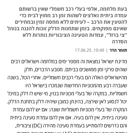
בעת מלחמה, אלפי בעלי רכב חשמלי שאין ברשותם
עמדה ביתית נאלצים לשהות זמן רב מחוץ לבית כדי
להטעין את הרכב – לעיתים ללא מחסה זמין ובמחירים
שאינם מפוקחים. בזמן שתחנות הדלק זוכות להגנה בנוהל
"צי ברזל", עמדות הטעינה הציבוריות נותרות ללא
הסדרה
תומר הדר
|
10:49, 17.06.25
מדינת ישראל נמצאת זה מספר ימים במלחמה וישראלים רבים 
נפתח בכרטיסייה חדשה
שוהים פרקי זמן ממושכים בביתם. מטבע הדברים, חלק 
מהישראלים האלה הם בעלי רכבים חשמליים. אחרי הכול, בשנה 
שעברה רבע מהמכוניות החדשות שנמכרו בישראל היו 
חשמליות. במקרה של בעלי מכוניות בנזין, מי שיש לו דלק במיכל 
יכול לנסוע לאן שירצה, בהינתן כמובן שיהיה דלק בתחנת הדלק. 
המקרה של בעלי מכוניות חשמליות שונה: אם יש להם עמדת 
טעינה ביתית, אין להם בעיה. אם אין להם עמדת טעינה ביתית 
והם נדרשים להסתייע בעמדת טעינה מהירה (DC) ציבורית, 