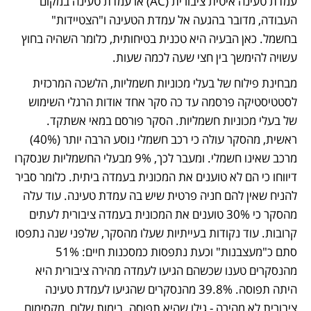
עמדת טעינה איטית ציבורית (AC) או עמדת טעינה במקום 
העבודה, מדובר בהגעה אל עמדת הטעינה ו"הצטיידות" 
בחשמל. כאן הבעיה היא טכנית בטיחותית, כלומר השהיה בחוץ 
עשויה להימשך בין חצי שעה לכמה שעות.
מבחינת פילוח של בעלי מכוניות חשמליות, הלשכה המרכזית 
לסטטיסטיקה פרסמה עד כה סקר אחד אודות הרגלי השימוש 
של בעלי מכוניות חשמליות. הסקר פורסם במאי אשתקד. 
ראשית, מהסקר עולה כי רכב חשמלי נוסע הרבה יותר (40%) 
מרכב שאינו חשמלי. ומעבר לכך, 9% מבעלי החשמליות שנסקרו 
דיווחו כי הם לא טוענים את המכונית בעמדה ביתית. כלומר סביר 
להניח שאין להם חניה פרטית שיש בה עמדת טעינה. עוד עלה 
מהסקר כי 30% טוענים את המכונית בעמדה ציבורית לעתים 
קרובות. עוד נקודות בעייתיות שעלו מהסקר, שלפני שנה נתפסו 
סתם כ"מעצבנות" וכעת נתפסות כמסכנות חיים: 51% 
מהנסקרים טענו שכשהם הגיעו לעמדה מהירה ציבורית היא 
היתה תפוסה. 39.8% מהנסקרים שהגיעו לעמדת טעינה 
ציבורית לא מהירה - גילו שהיא תפוסה. בימות שלום, מקסימום 