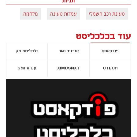
תגיות
טעינת רכב חשמלי
עמדות טעינה
מלחמה
עוד בכלכליסט
פודקאסט
אנרגיה 360
כלכליסט טק
Scale Up
XIMUSNXT
CTECH
יסייה חדשה
נפתח בכרטיסייה חדשה