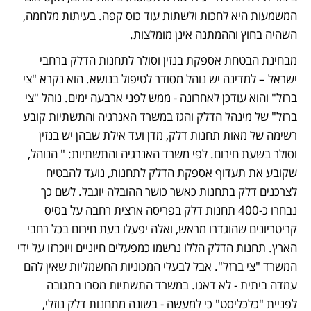
המשמעות היא לחכות ולשתות עוד כוס קפה. בעיתות מלחמה, 
השהיה בחוץ וההמתנה אינן מומלצות.
מבחינת הבטחת אספקת בנזין וסולר לתחנות הדלק ברחבי 
ישראל – למדינה יש נוהל מסודר לטיפול בנושא. הוא נקרא "צי 
ברזל" והוא עודכן לאחרונה - ממש לפני ארבעה ימים. נוהל "צי 
ברזל" של מינהל הדלק והגז במשרד האנרגיה והתשתיות קובע 
רשימה של מאות תחנות דלק, מדן ועד אילת שבהן יש בנזין 
וסולר בשעת חירום. לפי משרד האנרגיה והתשתיות: " הנוהל, 
שקובע את תעדוף אספקת הדלק לתחנות, נועד להבטיח 
לצרכנים דלק בתחנות כאשר כושר ההובלה יוגבל. לשם כך 
נבחרו כ-400 תחנות דלק בפריסה ארצית רחבה על בסיס 
קריטריונים שהוגדרו מראש, ואלה יפעלו בעת חירום בכל רחבי 
הארץ. תחנות הדלק הללו נרשמו כמפעלים חיוניים ויוכרזו על ידי 
המשרד "צי ברזל". אבל לבעלי המכוניות החשמליות שאין להם 
עמדה ביתית - לא דאגו. במשרד התשתיות מסרו בתגובה 
לפניית "כלכליסט" כי למעשה - בשונה מתחנות דלק נוזלי, 