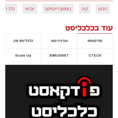
רובוט
קיה
בוסטון דיינמיקס
יונדאי
כלב רובוט
עוד בכלכליסט
פודקאסט
אנרגיה 360
כלכליסט טק
Scale Up
XIMUSNXT
CTECH
יסייה חדשה
נפתח בכרטיסייה חדשה