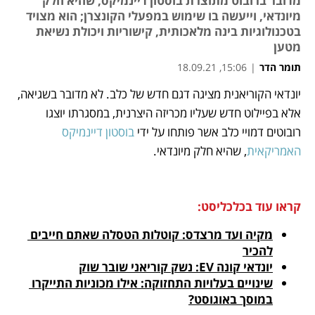
מדובר ברובוט מתוצרת בוסטון דיינמיקס, שהיא חלק
מיונדאי, וייעשה בו שימוש במפעלי הקונצרן; הוא מצויד
בטכנולוגיות בינה מלאכותית, קישוריות ויכולת נשיאת
מטען
תומר הדר
|
15:06, 18.09.21
יונדאי הקוריאנית מציגה דגם חדש של כלב. לא מדובר בשגיאה, 
נפתח בכרטיסייה חדשה
נפתח בכרטיסייה חדשה
נפתח בכרטיסייה חדשה
נפתח בכרטיסייה חדשה
אלא בפיילוט חדש שעליו מכריזה היצרנית, במסגרתו יוצגו 
רובוטים דמויי כלב אשר פותחו על ידי 
בוסטון דיינמיקס 
האמריקאית
, שהיא חלק מיונדאי.
קראו עוד בכלכליסט:
מקיה ועד מרצדס: קוטלות הטסלה שאתם חייבים 
להכיר
יונדאי קונה EV: נשק קוריאני שובר שוק
שינויים בעלויות התחזוקה: אילו מכוניות התייקרו 
במוסך באוגוסט?