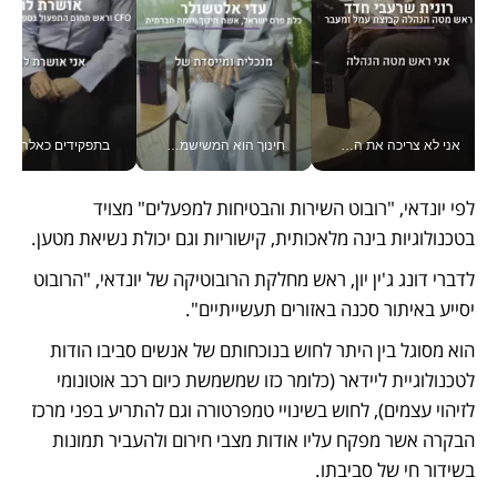
אני לא צריכה את המשרד: רונית שרעבי-חדד מנהלת ארגון של 30000 עובדים מכל מקום_v
חינוך הוא המשישמה של החיים שלי - V
בתפקידים כאלה אי אפשר לח
לפי יונדאי, "רובוט השירות והבטיחות למפעלים" מצויד 
בטכנולוגיות בינה מלאכותית, קישוריות וגם יכולת נשיאת מטען. 
לדברי דונג ג'ין יון, ראש מחלקת הרובוטיקה של יונדאי, "הרובוט 
יסייע באיתור סכנה באזורים תעשייתיים".
הוא מסוגל בין היתר לחוש בנוכחותם של אנשים סביבו הודות 
לטכנולוגיית ליידאר (כלומר כזו שמשמשת כיום רכב אוטונומי 
לזיהוי עצמים), לחוש בשינויי טמפרטורה וגם להתריע בפני מרכז 
הבקרה אשר מפקח עליו אודות מצבי חירום ולהעביר תמונות 
בשידור חי של סביבתו. 