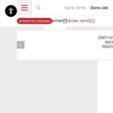
Duns 100
פורטל פיננסי
נפתח בכרטיסייה חדשה
הדואר האדום
ועידות
המהדורה הדיגיטלית
יכה לשלם
כישת
BASE: ההפסד
הרבעוני זינק ל-76