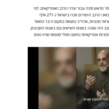
בכל מקרה, שוק הרכב הישראלי הוא לא יותר מראש סיכה עבור יצרני הרכב האמריקאים. לפי 
נתוני איגוד יבואני הרכב, בשנה שעברה יבואני הרכב הישירים מכרו בישראל כ-271 אלף 
מכוניות חדשות. מבין המדינות שייצאו לישראל מכוניות, ארה"ב נמצאת במקום ה-12 המאוד 
נמוך, עם 3,214 מכוניות בלבד. בעבר המצב היה שונה: בשנות השישים וגם בשנות השבעים, 
הרבה לפני שבישראל ידעו מיהי טויוטה, מכוניות אמריקאיות נחשבו סמלי סטטוס שהיו נאים 