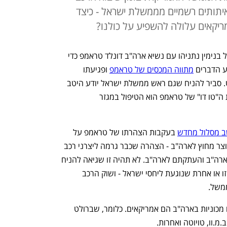
יתותים רשמיים מממשלת ישראל - כיצד
יקאים עלולה להשפיע על כולנו?
היום בערב (ב') יפגש ראש ממשלת ישראל בנימין נתניהו עם נשיא ארה"ב דונלד טראמפ כדי 
ע הדברים 
מתווה המכסים של טראמפ
 ופגיעתו 
בישראל ככל הנראה יעלו בשיחה לא מעט. סביר להניח שגם ראש ממשלת ישראל יודע היטב 
שאחד הנושאים החשובים ביותר ברשימת ה"טו דו" של טראמפ הוא הטיפול במגזר 
ב מסלול מחדש
 בעקבות הצהרתו של טראמפ על 
הטלת מכסי מגן (TARIFF) על כל מה שמיוצר מחוץ לארה"ב - הצהרה שכבר גרמה ליצרני רכב 
גדולים להכריז על סגירת מפעלים מחוץ לארה"ב והעתקתם לארה"ב. לא תהיה זו שגיאה להניח 
שאולי בימים הקרובים נשמע על הצהרה זו או אחרת שנוגעת ליחסי ישראל - ושוק הרכב 
ממשל.
יש להדגיש - לא כל יצרני הרכב שמייצרים מכוניות בארה"ב הם אמריקאים. כלומר, שברולט 
מ.וו, טויוטה ואחרות. 