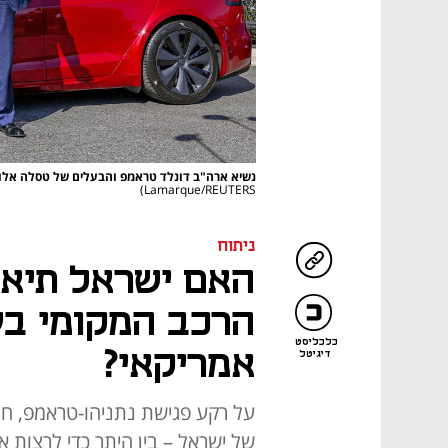
נשיא ארה"ב דונלד טראמפ והבעלים של טסלה אלון מאסק ל
Lamarque/REUTERS)
ניתוח
האם ישראל תיאל
הרכב המקומי ב
כלכליסט
אמריקאי?
דיגיטל
על רקע פגישת נתניהו-טראמפ, חוז
של ישראל – בין היתר כדי לרצות 