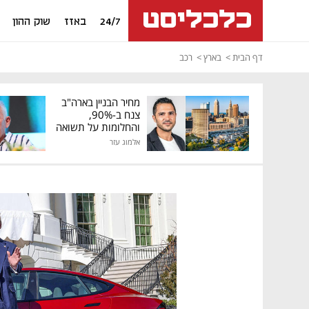
24/7
באזז
שוק ההון
דף הבית
בארץ
רכב
מחיר הבניין בארה"ב
צנח ב-90%,
והחלומות על תשואה
גבוהה התנפצו
אלמוג עזר