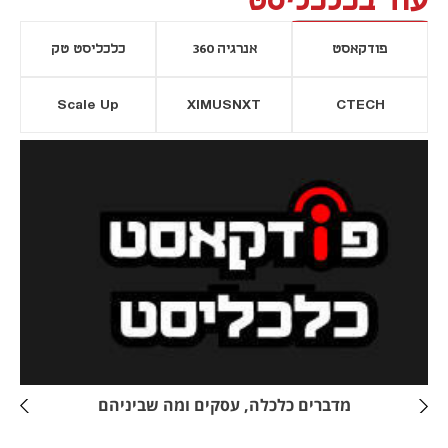
עוד בכלכליסט
פודקאסט
אנרגיה 360
כלכליסט טק
Scale Up
XIMUSNXT
CTECH
יסייה חדשה
נפתח בכרטיסייה חדשה
מדברים כלכלה, עסקים ומה שביניהם