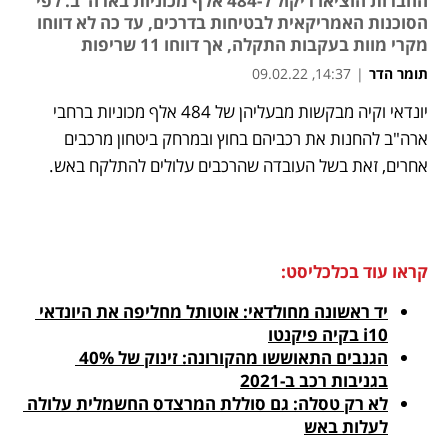
החברות הוציאו ריקול ל-484 אלף מכוניות בארה"ב. לפי
הסוכנות האמריקאית לבטיחות בדרכים, עד כה לא דווחו
מקרי מוות בעקבות התקלה, אך דווחו 11 שריפות
תומר הדר
|
14:37, 09.02.22
יונדאי וקיה מבקשות מבעליהן של 484 אלף מכוניות ברחבי 
נפתח בכרטיסייה חדשה
נפתח בכרטיסייה חדשה
נפתח בכרטיסייה חדשה
נפתח בכרטיסייה חדשה
ארה"ב להחנות את רכביהם בחוץ ובמרחק ביטחון מרכבים 
אחרים, זאת בשל העובדה שהרכבים עלולים להתלקח באש.
קראו עוד בכלכליסט:
יד ראשונה מחולדאי: אוטותל מחליפה את היונדאי 
i10 בקיה פיקנטו
הגנבים התאוששו מהקורונה: זינוק של 40% 
בגניבות רכב ב-2021
לא רק טסלה: גם סוללת המרצדס החשמלית עלולה 
לעלות באש