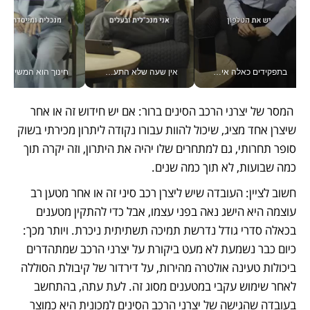
בתפקידים כאלה אי אפשר לחכות: אושרת לוי מניעה השקעות ענק מהטלפון_v
אין שעה שלא התעסקתי במשבר - טל אלכסנדרוביץ’ שגב מנהלת משברים תקשורתיים מכל מקום עם ה- Galaxy Z Fold8 Ultra שלה_v
חינוך הוא המש
 המסר של יצרני הרכב הסינים ברור: אם יש חידוש זה או אחר 
שיצרן אחד מציג, שיכול להוות עבורו נקודה ליתרון מכירתי בשוק 
סופר תחרותי, גם למתחרים שלו יהיה את היתרון, וזה יקרה תוך 
כמה שבועות, לא תוך כמה שנים.
חשוב לציין: העובדה שיש ליצרן רכב סיני זה או אחר מטען רב 
עוצמה היא הישג נאה בפני עצמו, אבל כדי להתקין מטענים 
בכאלה סדרי גודל נדרשת תמיכה תשתיתית ניכרת. ויותר מכך: 
כיום כבר נשמעת לא מעט ביקורת על יצרני הרכב שמתהדרים 
ביכולות טעינה אולטרה מהירות, על דירדור של קיבולת הסוללה 
לאחר שימוש עקבי במטענים מסוג זה. לעת עתה, בהתחשב 
בעובדה שהגישה של יצרני הרכב הסינים למכונית היא כמוצר 