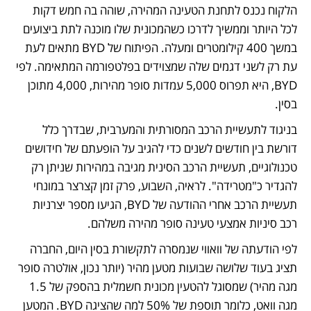
הלקוח נכנס לתחנת הטעינה המהירה, שוהה בה חמש דקות 
לכל היותר וממשיך לדרכו כשהמכונית שלו מוכנה לתת ביצועים 
במשך 400 קילומטרים ומעלה. הפיתוח של BYD מתאים לעת 
עת רק לשני דגמים שלה שמצוידים בפלטפורמה המתאימה. לפי 
BYD, היא תפרוס 5,000 עמדות סופר מהירות, 4,000 מתוכן 
בסין.
בניגוד לתעשיית הרכב המסורתית והמערבית, שבדרך כלל 
דורשת בין חודשים לשנים כדי להגיב על הופעתם של חידושים 
טכנולוגיים, תעשיית הרכב הסינית מגיבה במהירות שניתן רק 
להגדיר כ"מטרידה". לראיה, השבוע, פרק זמן קצרצר במונחי 
תעשיית הרכב אחרי ההודעה של BYD, הגיעו מספר יצרניות 
רכב סיניות אמצעי טעינה סופר מהירה משלהם. 
לפי הודעתה של וואווי שנמסרה לתקשורת בסין היום, החברה 
תציג בעוד שלושה שבועות מטען מהיר (יותר נכון, אולטרה סופר 
מגה מהיר) שמסוגל להטעין מכונית חשמלית בהספק של 1.5 
מגה וואט, כלומר תוספת של 50% למה שהציגה BYD. המטען 