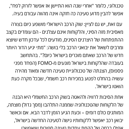
טכנולוגי, כלומר "אחרי שנה הוא התיישן אז אפשר לזרוק לפח", 
אפשר להבין מדוע טעינה כה חזקה אינה מהווה עבורם בעיה.
 עם זאת, יש גם לציין: שוק הרכב הישראלי מושפע כיום בצורה 
מאסיבית מזה הסיני, והלקוחות אינם עצלנים - הם עומדים בקצב 
ההתפתחות של היצרנים הסינים, מודעים לכל עדכון חדש שיוצא 
ומרבים לשאול את יבואני הרכב בלי בושה: "מתי יגיע הדור היותר 
חדש של הרכב שאתם מוכרים בישראל כיום?". בהתחשב 
בעובדה שהלקוחות בישראל מונעים מ-FOMO (הפחד מפני 
פספוס), הצגתה של טכנולוגיית טעינה חדשה ומאוד מהירה 
עשויה בהחלט לפגוע במכירות רכב חשמלי, שבכל מקרה כעת 
הואטו בישראל. 
אחת הסיבות לרוויה ולהאטה בשוק הרכב החשמלי היא הבנה 
של הלקוחות שהטכנולוגיה שממנה התלהבו (מסך גדול) מוצתה, 
המותגים כולם דומים – וכעת הגיע הזמן לדבר הבא. אם וכאשר 
יבואן רכב יאפשר ללקוחותיו גישה לטעינה החדשה בישראל, 
אפילו ברמה של הקמת עמדות טעינה ספורות שיאפשרו 