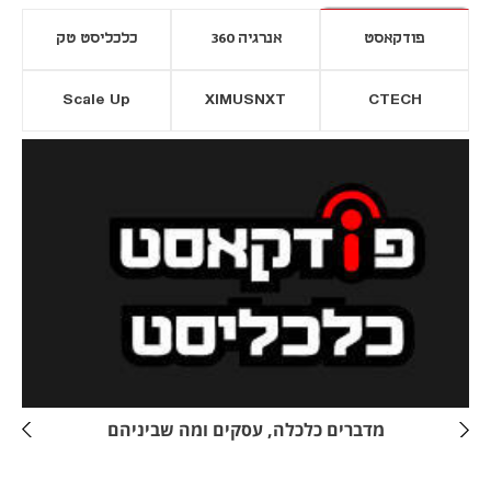
פודקאסט
אנרגיה 360
כלכליסט טק
Scale Up
XIMUSNXT
CTECH
יסייה חדשה
נפתח בכרטיסייה חדשה
מדברים כלכלה, עסקים ומה שביניהם