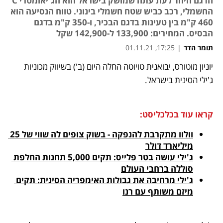
הדגם היחד לעת עתה שמושק בישראל הוא הג'יאומטרי C
החשמלי, רכב כביש שטח חשמלי בינוני. טווח הנסיעה הוא
460 ק"מ בין טעינות בדגם הבכיר, ו-350 ק"מ בדגם
הבסיס. המחירים: 133,900 ל-142,900 שקל
תומר הדר
|
17:25, 01.11.21
יוניון מוטורס, יבואנית טויוטה החלה היום (ב') בשיווק מכוניות 
נפתח בכרטיסייה חדשה
נפתח בכרטיסייה חדשה
נפתח בכרטיסייה חדשה
ג'ילי הסינית בישראל. 
קראו עוד בכלכליסט:
וולוו מתקרבת להנפקה - בשוק צופים לה שווי של 25 
מיליארד דולר
ג'ילי עושה בטר פלייס: תקים 5,000 תחנות החלפת 
סוללה ברחבי העולם
ג'ילי מרחיבה את גבולות האימפריה הסינית: תקים 
מיזם משותף עם רנו