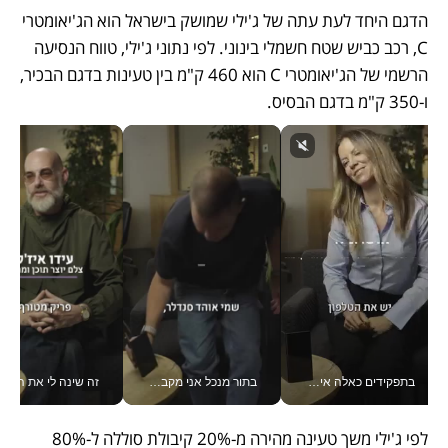
הדגם היחד לעת עתה של ג'ילי שמושק בישראל הוא הג'יאומטרי 
C, רכב כביש שטח חשמלי בינוני. לפי נתוני ג'ילי, טווח הנסיעה 
הרשמי של הג'יאומטרי C הוא 460 ק"מ בין טעינות בדגם הבכיר, 
ו-350 ק"מ בדגם הבסיס. 
בתפקידים כאלה אי אפשר לחכות: אושרת לוי מניעה השקעות ענק מהטלפון_v
בתור מנכל אני מקבל מאות החלטות ביום, וה- Galaxy Z Fold8 Ultra עוזר לי לחתוך אותן מהר יותר_v
זה שינה לי את החיים: 
לפי ג'ילי משך טעינה מהירה מ-20% קיבולת סוללה ל-80% 