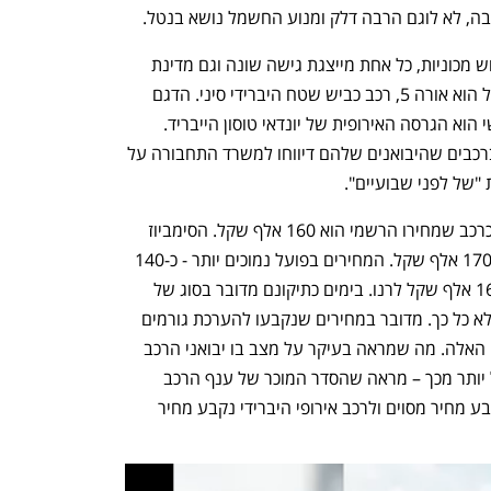
בה, לא לוגם הרבה דלק ומנוע החשמל נושא בנטל.
בחזרה אל המכוניות שהוצגו: מדובר בשלוש מכוניות, כל אחת מייצגת גישה שונה וגם מדינת 
מוצא שונה: הדגם הראשון שהוצג בישראל הוא אורה 5, רכב כביש שטח היברידי סיני. הדגם 
השני הוא הסימביוז של רנו והדגם השלישי הוא הגרסה האירופית של יונדאי טוסון הייבריד. 
במקרה של הרנו וגם של האורה, מדובר ברכבים שהיבואנים שלהם דיווחו למשרד התחבורה על 
"של לפני שבועיים". 
האורה 5 הוצהרה בפני משרד התחבורה כרכב שמחירו הרשמי הוא 160 אלף שקל. הסימביוז 
של רנו הוצהר כרכב שמחירו הרשמי הוא 170 אלף שקל. המחירים בפועל נמוכים יותר - כ-140 
אלף שקל לגרסאות הבסיס של אורה וכ-160 אלף שקל לרנו. בימים כתיקונם מדובר בסוג של 
"הטעיה" בפני יבואני רכב אחרים. הפעם לא כל כך. מדובר במחירים שנקבעו להערכת גורמים 
בענף הרכב זמן קצר לפני השקת הדגמים האלה. מה שמראה בעיקר על מצב בו יבואני הרכב 
נאלצים "לנגוס" בנתח הרווח שלהם. אבל יותר מכך – מראה שהסדר המוכר של ענף הרכב 
הישראלי, במסגרתו לרכב סיני היברידי נקבע מחיר מסוים ולרכב אירופי היברידי נקבע מחיר 