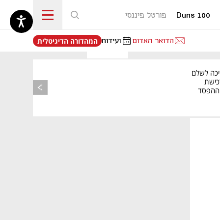
Duns 100
פורטל פיננסי
נפתח בכרטיסייה חדשה
הדואר האדום
ועידות
המהדורה הדיגיטלית
יכה לשלם
כישת
BASE: ההפסד
הרבעוני זינק ל-76