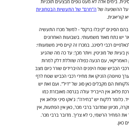
ביטחונית. וכאן אנו שבים אל ההשפעה הסינית. בימים אלה לא מעט גופים מבצעים תוכניות 
 על ההשפעה של 
ה"חרם" של התעשיות הבטחוניות
א קוריאנית. 
ממידע שהגיע ל"כלכליסט" אודות מכרזים בהם הסינים "קיבלו ברקס" - למשל מכרז התעשיה 
האווירית - עולה שבמכרז זה לקיה ספורטאז' יש נתח מאוד משמעותי. בשבועות האחרונים 
פורסם מכרז נוסף, של גוף ביטחוני גדול, לכאלפיים רכבי ליסינג. במכרז זה קיים סייג משמעותי: 
הסינים בחוץ. בניגוד לאירופי ולסיני, כאן אין בעיות של מוניטין. ויותר מכך: עד כה מה שהגיע 
לישראל הוא טוסון בגרסה שמיועדת לשוק האמריקאי, עם הנעה כפולה שזוללת דלק למרות 
ההנעה ההיברידית. ויותר מכך: בשוק של רכבי הכביש שטח היפנים ההיברידים שורר כיום מצב 
בעייתי - יבואני רכב יפנים "מבוססים" (ר' ערך טויוטה) הזניקו את מחירי רכבי הכביש שטח לרף 
של מעל 200 אלף שקל, כלומר מבחינת הלקוחות הם מקבלים כאן סוג של "דיל". ועם זאת יש 
כמובן תחרות מבית: ג'אקו 7 שמצויד במערכת פלאג אין הייבריד עולה בגרסה מאובזרת כמו 
בטוסון, אבל יש לו מערכת פלאג אין הייבריד. כלומר ללקוח יש "בחירה": ג'אקו סיני ופלאג אין 
הייבריד או יונדאי קוריאני והיברידי.  בכל מקרה, מכיוון שמדובר ברבי מכר, כאן אין הפתעות, אין 
מצב בו יבואן מחליט ברגע האחרון להוריד את המחיר הרשמי, כי לא צריך. מדובר ברבי מכר. 
 כאן.