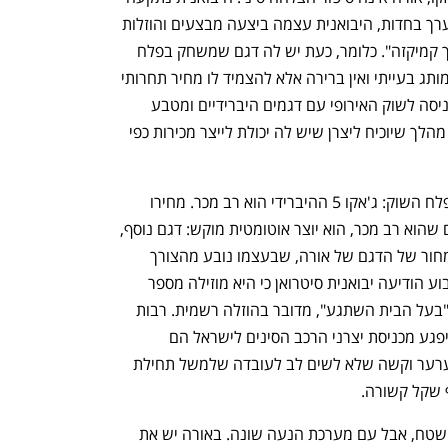
עם מלאים גדולים מאוד, המכוניות איבדו ערך בחדות, היבואנית עצמה ביצעה מבצעים והוזלות 
וכעת כלמוביל צריכה לבצע סוג של "מהלך קמיקזה". כלומר, כעת יש לה דגם שמשחק בפלח 
שוק משמעותי מאוד, אבל המוניטין של המותג בעייתי ואין ברירה אלא להצמיד לו מחיר תחרותי 
מאוד. ברמה העולמית אורה הודיעה על כניסה לשוק האירופי עם דגמים היברידיים ומטבע 
הדברים היבואנית בישראל נדרשת לבצע מהלך שיוכיח ליצרן שיש לה יכולת לייצר מכירות כפי 
לכלמוביל יש רכבים נוספים שמשחקים בפלח השוק: ג'אקו 5 ההיברידי הוא רב מכר. מחירו 
מתחיל בכ-155 אלף שקל. ברגע שיש דגם שהוא רב מכר, הוא יוצר אוטומטית מוקש: דגם נוסף, 
מבית אותו יבואן, חייב להיות זול יותר. לתמחור של הדגם של אורה, שבעצמו נובע מהצורך 
בבידול מג'אקו יש אפקט חשוב נוסף: השבוע הודיעה יבואנית סיטרואן כי היא מוזילה מספר 
דגמים ל-130 אלף שקל. זו לא הנחה ולא "בעל הבית השתגע", מדובר בהוזלה רשמית. רבות 
גע מכניסת יצרני הרכב הסינים לישראל הם 
 שהסטטוס שלהם התערער וקשה שלא לשים לב לעובדה שלמשל תחילת 
לגבי הסימביוז: גם כאן מדובר ברכב כביש שטח, אבל עם מערכת הנעה שונה. באורה יש את 