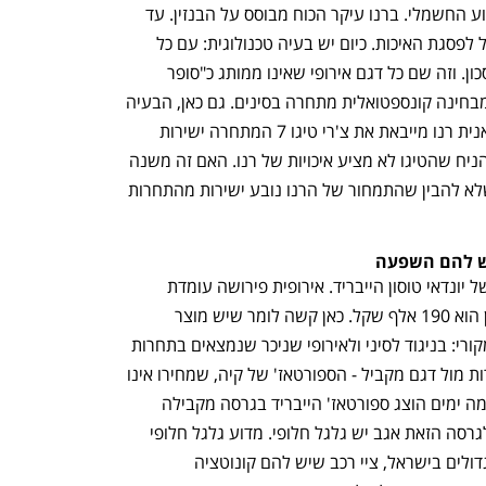
השיטה שמבססת את עיקר הכוח על המנוע החשמלי. ברנו עיקר הכוח מבוסס על הבנזין. עד 
לפני כמה שנים רכב אירופי נחשב בישראל לפסגת האיכות. כיום יש בעיה טכנולוגית: עם כל 
הכבוד לאיכות ולנוחות, בישראל רוצים חיסכון. וזה שם כל דגם אירופי שאינו ממותג כ"סופר 
איכותי" (כלומר קונצרן פולקסווגן) ככזה שמבחינה קונספטואלית מתחרה בסינים. גם כאן, הבעיה 
היא תחרות מבית, כלומר קבוצת קרסו יבואנית רנו מייבאת את צ'רי טיגו 7 המתחרה ישירות 
בסימביוז. המחיר אגב קרוב מאוד. סביר להניח שהטיגו לא מציע איכויות של רנו. האם זה משנה 
ללקוחות? כנראה שלא. כלומר אי אפשר שלא להבין שהתמחור של הרנו נובע ישירות מהתחרות 
יש להם השפעה
נפתח בכרטיסייה חדשה
נפתח בכרטיסייה חדשה
לצד אלה כאמור הוצגה גרסתו האירופית של יונדאי טוסון הייבריד. אירופית פירושה עומדת 
בתקינה (כללים) של אירופה. מחיר הטוסון הוא 190 אלף שקל. כאן קשה לומר שיש מוצר 
שמחירו נקבע להיות זול יותר מהתכנון המקורי: בניגוד לסיני ולאירופי שניכר שנמצאים בתחרות 
בעייתית על שוק הולך וצומח, כאן יש תחרות מול דגם מקביל - הספורטאז' של קיה, שמחירו אינו 
רחוק. ביבואנית קיה מיהרו להגיב: אחרי כמה ימים הוצג ספורטאז' הייבריד בגרסה מקבילה 
פחות או יותר. המחיר: 185 אלף שקלים. לגרסה הזאת אגב יש גלגל חלופי. מדוע גלגל חלופי 
ענף במתח גבוה
מדברים כלכלה, עסקים ומה שב
פתאום חשוב? הסיבה טמונה בקניינים הגדולים בישראל, ציי רכב שיש להם קונוטציה 