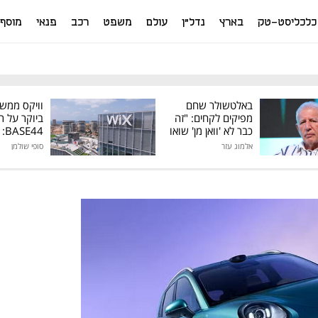
כלכליסט-טק
בארץ
נדל"ן
עולם
משפט
רכב
פנאי
מוסף
באלטשולר שחם
וויקס ממש
מפיקים לקחים: "זה
ביוקר על ר
כבר לא 'וואן מן' שואו
44
של גילעד"
אלמוג עזר
סופי שולמן
מיליון דולר