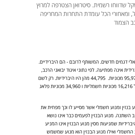
ומת 160 ו-170 אלף שקל שדווחו רשמית. סיטרואן הצטרפה למרוץ
ית ל-130 אלף שקל, ומאחורי הכל עומדת התחרות המחריפה
כב הצמוד
בימים האחרונים הוצגו בשוק הרכב הישראלי דגמים חדשים. המשותף לרובם - הם היברידיים. 
העובדה שמדובר ברכבים עם מערכת היברידית אינה מפתיעה. לפי נתוני איגוד יבואני הרכב, 
בחודשים ינואר עד מאי נמסרו בישראל 95,971 מכוניות.  44,795 מהן היו היברידיות. רק לשם 
השוואה: בתקופה האמורה נמסרו בישראל 16,216 מכוניות חשמליות ו 34,960 מכוניות פלאג 
מכונית היברידית היא מכונית שיש לה מנוע בנזין ומנוע חשמלי אשר מסייע לו וכך מפחית את 
צריכת הדלק. אבל בשנים האחרונות המצב השתנה. מנוע הבנזין לפעמים כבר אינו נושא 
בעיקר המטלה. כיום בחלק מהמכוניות ההיברידיות שמגיעות מסין מנוע הבנזין אינו המניע 
העיקרי, מלאכת ההנעה נופלת על המנוע החשמלי ואילו מנוע הבנזין הוא מנוע שמשמש 