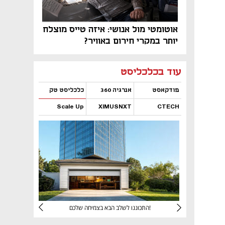
אוטומטי מול אנושי: איזה טייס מוצלח
יותר במקרי חירום באוויר?
נפתח בכרטיסייה חדשה
נפתח בכרטיסייה חדשה
נפתח בכרטיסייה חדשה
נפתח בכרטיסייה חדשה
נפתח בכרטיסייה חדשה
נפתח בכרטיסייה חדשה
עוד בכלכליסט
פודקאסט
אנרגיה 360
כלכליסט טק
Scale Up
XIMUSNXT
CTECH
נפתח בכרטיסייה חדשה
נפתח בכרטיסייה חדשה
נפתח בכרטיסייה חדשה
נפתח בכרטיסייה חדשה
יניהם
התכוננו לשלב הבא בצמיחה שלכם!