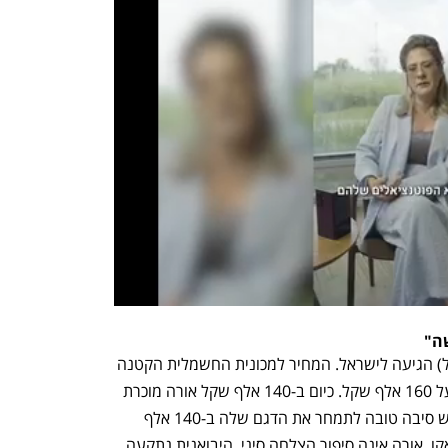
שה"
בשנת 2023 אורה (חלק מקונצרן גרייט וול) הגיעה לישראל. המחיר למכונית החשמלית הקטנה 
שלה החל מעל 140 אלף שקל והגיע למעל 160 אלף שקל. כיום ב-140 אלף שקל אורה מוכרת 
רכב כביש שטח היברידי. ליבואנית אורה יש סיבה טובה לתמחר את הדגם שלה ב-140 אלף 
שקל: בניגוד למכוניות של אומודה ושל ג'אקו, אורה אינה סיפור הצלחה סיני. היבואנית נתקעה 