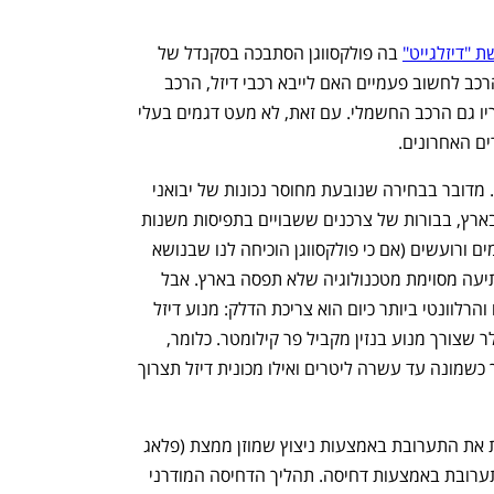
 "דיזלגייט"
 בה פולקסווגן הסתבכה בסקנדל של 
רמאות בנתוני זיהום אוויר גרמה ליבואני הרכב לחשוב פעמיים האם לייבא רכבי דיזל, הרכב 
ההיברידי נכנס לשוק הרכב הישראלי ואחריו גם הרכב החשמלי. עם זאת, לא מעט דגמים בעלי 
ים האחרונים.
עבור לא מעט ישראלים, דיזל אינו אופציה. מדובר בבחירה שנובעת מחוסר נכונות של יבואני 
רכב, בעיקר יפני וקוריאני, להשיק דגמים בארץ, בבורות של צרכנים ששבויים בתפיסות משנות 
השבעים הקובעות כי מנועי דיזל הם מזהמים ורועשים (אם כי פולקסווגן הוכיחה לנו שבנושא 
הזיהום בהחלט יש אמת בדברים) וגם ברתיעה מסוימת מטכנולוגיה שלא תפסה בארץ. אבל 
לדיזל יש לא מעט יתרונות. החשוב שבהם והרלוונטי ביותר כיום הוא צריכת הדלק: מנוע דיזל 
ממוצע צורך כ-50% עד 70% מכמות הסולר שצורך מנוע בנזין מקביל פר קילומטר. כלומר, 
בנסיעה של 100 ק"מ, מכונית בנזין תצרוך כשמונה עד עשרה ליטרים ואילו מכונית דיזל תצרוך 
ההבדל טמון בטכנולוגיה: מנוע בנזין מצית את התערובת באמצעות ניצוץ שמוזן ממצת (פלאג 
בלשון המכונאים). מנוע דיזל מצית את התערובת באמצעות דחיסה. תהליך הדחיסה המודרני 