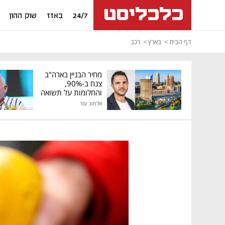
24/7
באזז
שוק ההון
דף הבית
בארץ
רכב
מחיר הבניין בארה"ב
צנח ב-90%,
והחלומות על תשואה
גבוהה התנפצו
אלמוג עזר