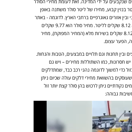
מחירי הבנזין בישראל הם מחירים מפוקחים שנקבעים על ידי המדינה. זאת לעומת מחירי הסולר 
שאינם מפוקחים ולכן בזמן שמחירו של ליטר בנזין קבוע, מחירו של ליטר סולר משתנה באופן 
ניכר בין תחנה לתחנה, בין מפיץ אחד לשני ובין אזורים גאוגרפיים ברחבי הארץ. לדוגמה - באתר 
"סונול" מחיר ליטר בנזין בשירות מלא הוא 8.12 שקלים לליטר. מחיר סולר הוא 9.77 שקלים 
לליטר. ב"פז" מחיר ליטר בנזין הוא כצפוי 8.12 שקלים בשירות מלא (המחיר המפוקח), מחיר 
כאמור- מחירי הסולר שונים מאוד בין מפיצים ובין תחנות וגם תלויים במבצעים, הטבות והנחות. 
לעובדה ששוק הסולר הוא חופשי לחלוטין יש חסרונות, כמו השתוללות מחירים – ויש גם 
יתרונות, כמו מבצעים ומפיצים שמוכרים בזול כדי למשוך לדוגמה נהגי רכב כבד, שמתדלקים 
מאות ליטרים בכל שבוע. מבדיקת אתרים שעוסקים בהשוואת מחירי דלקים עולה שכיום ניתן 
למצוא בישראל תחנות שלפחות לפי פרסומים נקודתיים ניתן לרכוש בהן סולר קצת יותר זול 
חשיבות גבוהה: