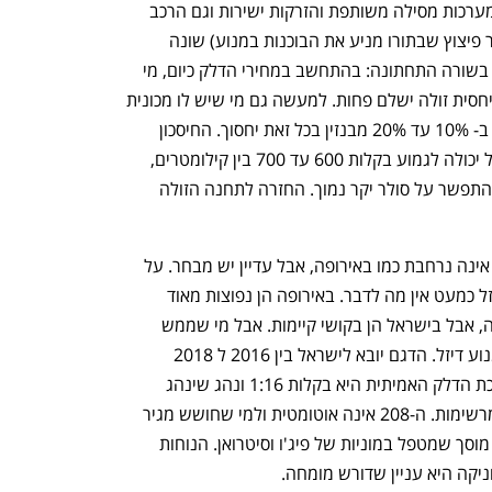
הרבה יותר מדויק ומבוקר מחשב הודות למערכות מסילה משותפת והזרקות ישירות וגם הרכב 
התערובת הנפיצה של הסולר (מה שמייצר פיצוץ שבתורו מניע את הבוכנות במנוע) שונה 
מבחינת היחס שבין נוזל הבעירה והאוויר. בשורה התחתונה: בהתחשב במחירי הדלק כיום, מי 
שיש לו מכונית דיזל ויש לו תחנה קבועה ויחסית זולה ישלם פחות. למעשה גם מי שיש לו מכונית 
דיזל והתחנה שלו מוכרת סולר במחיר יקר ב- 10% עד 20% מבנזין בכל זאת יחסוך. החיסכון 
מתבטא גם בטווח הנסיעה, כשמכונית דיזל יכולה לגמוע בקלות 600 עד 700 בין קילומטרים, 
משמע הסיכוי להיתקע באמצע המדבר ולהתפשר על סולר יקר נמוך. החזרה לתחנה הזולה 
נפתח בכרטיסייה חדשה
נפתח בכרטיסייה חדשה
אז אילו דגמים מומלצים? כאמור, הבחירה אינה נרחבת כמו באירופה, אבל עדיין יש מבחר. על 
מכוניות סופר מיני משומשות עם מנועי דיזל כמעט אין מה לדבר. באירופה הן נפוצות מאוד 
וצריכת דלק של 20 ק"מ לליטר אינה נדירה, אבל בישראל הן בקושי קיימות. אבל מי שממש 
יחפש יצליח למצוא פיג'ו 208 ידנית עם מנוע דיזל. הדגם יובא לישראל בין 2016 ל 2018 
והמחיר נע סביב 25-35 אלף שקלים. צריכת הדלק האמיתית היא בקלות 1:16 ונהג שינהג 
בעדינות יכול להשיג תוצאות הרבה יותר מרשימות. ה-208 אינה אוטומטית ולמי שחושש מגיר 
ידני זו בעיה. המכלולים מוכרים היטב לכל מוסך שמטפל במוניות של פיג'ו וסיטרואן. הנוחות 
הבית של ההייטק הישראלי
ענף במתח גבוה
יקה היא עניין שדורש מומחה.