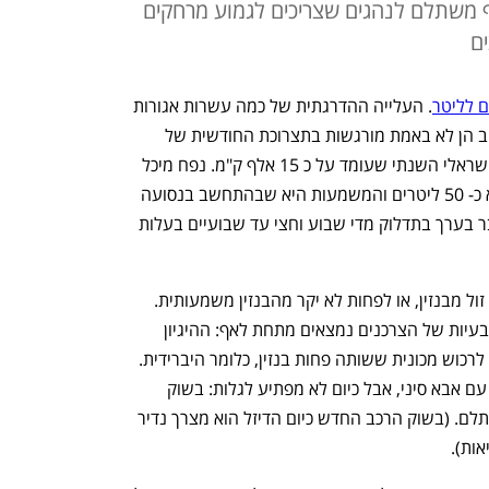
יף משתלם לנהגים שצריכים לגמוע מרחקים
ם
 לליטר
. העלייה ההדרגתית של כמה עשרות אגורות 
אמנם מייצרות כותרות בעיתונים, אבל לרוב הן לא באמת מורגשות בתצרוכת החודשית של 
משפחה שלא חורגת מממוצע הנסועה הישראלי השנתי שעומד על כ 15 אלף ק"מ. נפח מיכל 
הדלק של מכונית משפחתית ממוצעת הוא כ- 50 ליטרים והמשמעות היא שבהתחשב בנסועה 
החודשית הממוצעת של הישראלים, מדובר בערך בתדלוק מדי שבוע וחצי עד שבועיים בעלות 
למעשה, כיום במקרים מסוימים סולר יותר זול מבנזין, או לפחות לא יקר מהבנזין משמעותית. 
בשוק הרכב הישראלי לעתים הפתרונות לבעיות של הצרכנים נמצאים מתחת לאף: ההיגיון 
הישראלי קובע שאם הבנזין התייקר, צריך לרכוש מכונית ששותה פחות בנזין, כלומר היברידית. 
או לשלם הרבה כסף על חשמלית עממית עם אבא סיני, אבל כיום לא מפתיע לגלות: בשוק 
המשומשות יש מקרים בהם דיזל יותר משתלם. (בשוק הרכב החדש כיום הדיזל הוא מצרך נדיר 
ות).