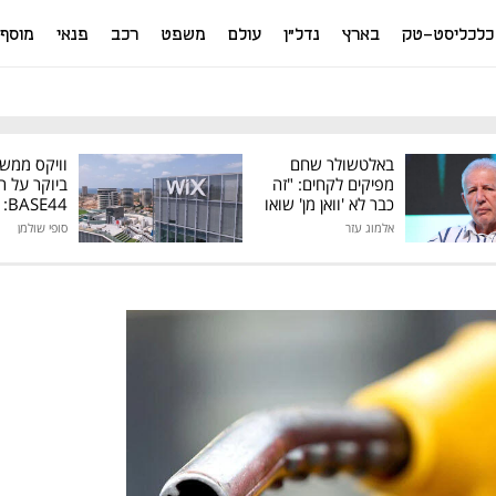
כלכליסט-טק
בארץ
נדל"ן
עולם
משפט
רכב
פנאי
מוסף
באלטשולר שחם
וויקס ממש
מפיקים לקחים: "זה
ביוקר על ר
כבר לא 'וואן מן' שואו
44
של גילעד"
אלמוג עזר
סופי שולמן
מיליון דולר