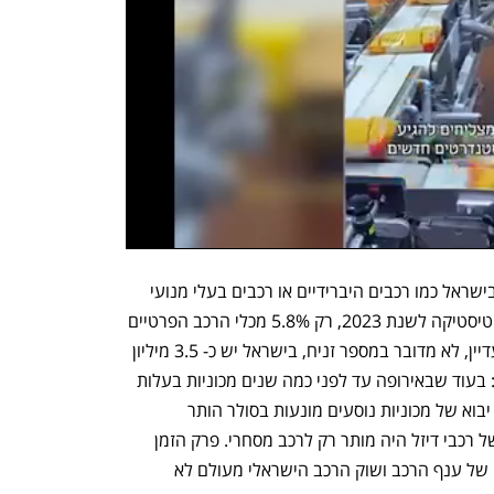
רכבים בעלי מנועי דיזל אינם פופולאריים בישראל כמו רכבים היברידיים או רכבים בעלי מנועי 
בנזין. על פי סקירת הלשכה המרכזית לסטטיסטיקה לשנת 2023, רק 5.8% מכלי הרכב הפרטיים 
הנוסעים בכבישי ישראל מונעים בסולר (עדיין, לא מדובר במספר זניח, בישראל יש כ- 3.5 מיליון 
רכבים פרטיים). ויש לכך סיבות היסטוריות: בעוד שבאירופה עד לפני כמה שנים מכוניות בעלות 
מנועי דיזל תפסו מחצית מהשוק, בישראל יבוא של מכוניות נוסעים מונעות בסולר הותר 
לראשונה רק בשנת 1994. עד אז היבוא של רכבי דיזל היה מותר רק לרכב מסחרי. פרק הזמן 
שחלף מאז 1994 הוא טיפה בים במונחים של ענף הרכב ושוק הרכב הישראלי מעולם לא 