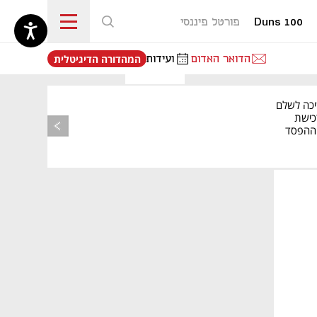
Duns 100
פורטל פיננסי
נפתח בכרטיסייה חדשה
הדואר האדום
ועידות
המהדורה הדיגיטלית
יכה לשלם
כישת
BASE: ההפסד
הרבעוני זינק ל-76