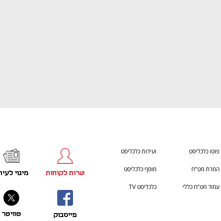
פוטו כלכליסט
ועידות כלכליסט
המרת מט"ח
מוסף כלכליסט
שרות לקוחות
מינוי לעית
עמוד מט"ח כללי
כלכליסט TV
טוויטר
פייסבוק