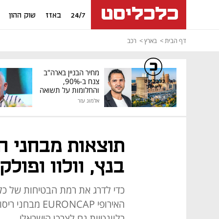
24/7
באזז
שוק ההון
דף הבית
בארץ
רכב
מחיר הבניין בארה"ב
צנח ב-90%,
כלכליסט
דיגיטל
והחלומות על תשואה
גבוהה התנפצו
אלמוג עזר
תוצאות מבחני הר
בנץ, וולוו ופולק
כדי לדרג את רמת הבטיחות של כל
האירופי RONCAP
רלוונטיות גם לצרכן הישראלי