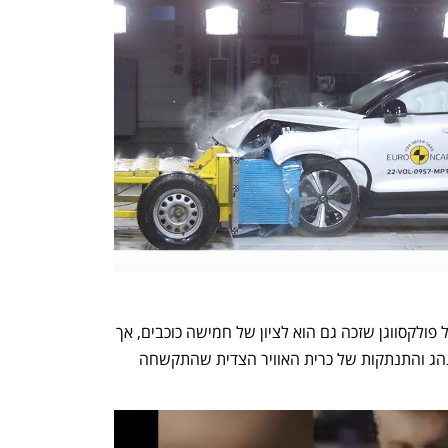
לצד אלה נבחן גם המולטי-ואן המסחרי של פולקסווגן שזכה גם הוא לציון של חמישה כוכבים, אך 
ממצאיו חשפו פגיעה קלה ברגלי בובת הנהג והתנתקות של כרית האוויר הצדית שהתקשחה 