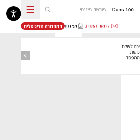
Duns 100
פורטל פיננסי
נפתח בכרטיסייה חדשה
הדואר האדום
ועידות
המהדורה הדיגיטלית
מאמר קניות
יכה לשלם
כישת
BASE: ההפסד
הרבעוני זינק ל-76