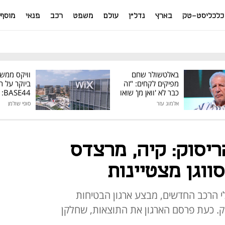
כלכליסט-טק
בארץ
נדל"ן
עולם
משפט
רכב
פנאי
מוסף
באלטשולר שחם
וויקס ממש
מפיקים לקחים: "זה
ביוקר על ר
כבר לא 'וואן מן' שואו
44
של גילעד"
אלמוג עזר
סופי שולמן
מיליון דולר
יסוק: קיה, מרצדס
סווגן מצטיינות
י הרכב החדשים, מבצע ארגון הבטיחות
EU מבחני ריסוק. כעת פרסם הארגון את התוצאות, שחלקן