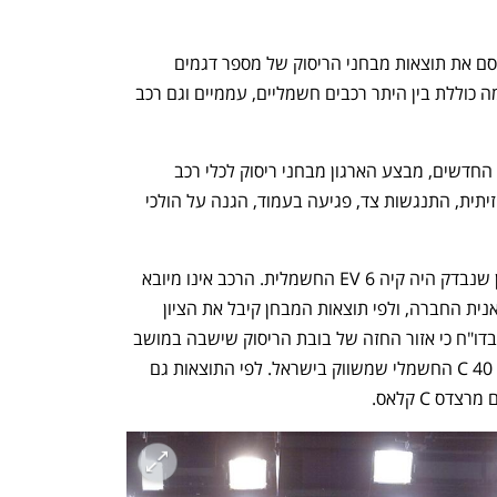
ארגון הבטיחות האירופי EURONCAP פרסם את תוצאות מבחני הריסוק של מספר דגמים 
חדשים שחלקם משווקים בישראל. הרשימה כוללת בין היתר רכבים חשמליים, עממיים וגם רכב 
כדי לדרג את רמת הבטיחות של כלי הרכב החדשים, מבצע הארגון מבחני ריסוק לכלי רכב 
שונים. מבחני הריסוק כוללים התנגשות חזיתית, התנגשות צד, פגיעה בעמוד, הגנה על הולכי 
לפי תוצאות מבחני הריסוק, הדגם הראשון שנבדק היה קיה 6 EV החשמלית. הרכב אינו מיובא 
כיום ארצה באופן רשמי על ידי טלקאר יבואנית החברה, ולפי תוצאות המבחן קיבל את הציון 
המרבי של חמישה כוכבים. עם זאת מצוין בדו"ח כי אזור החזה של בובת הריסוק שישבה במושב 
הנהג נפגע. הרכב השני שנבדק היה וולוו 40 C החשמלי שמשווק בישראל. לפי התוצאות גם 
דס C קלאס.