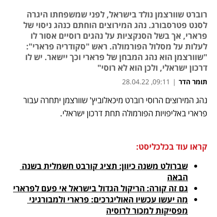
רוברט שוורצמן נולד בישראל, לפני שמשפחתו היגרה
לסנט פטרסבורג. נהג המירוצים הוחתם כנהג ניסוי של
פרארי, אך בשל הסנקציות על נהגים רוסיים אסור לו
לעלות על מסלול הפורמולה. ראש "סקודריה פרארי":
"שוורצמן הוא נהג המבחן של פרארי וכך יישאר. יש לו
דרכון ישראלי, ולכן הוא לא רוסי"
תומר הדר
|
09:11, 28.04.22
נהג המירוצים הרוסי רוברט מיכאלוביץ' שוורצמן יתחרה עבור 
נפתח בכרטיסייה חדשה
נפתח בכרטיסייה חדשה
נפתח בכרטיסייה חדשה
נפתח בכרטיסייה חדשה
פרארי באליפויות הפורמולה תחת דרכון ישראלי. 
קראו עוד בכלכליסט:
שברולט משנה כיוון: תציג קורבט חשמלית בשנה 
הבאה
גם זה קורה: הריקול הגדול בישראל אי פעם לפרארי
מה יעשו עכשיו האוליגרכים: פרארי ולמבורגיני 
מפסיקות למכור לרוסיה