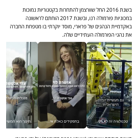
בשנת 2016 החל שוורצמן להתחרות בקטגוריות נמוכות 
במכוניות פורמולה רנו, ובשנת 2017 הוחתם לראשונה 
באקדמיית הנהגים של פרארי, מוסד יוקרתי בו מטפחת החברה 
את נהגי הפורמולה העתידיים שלה. 
טכנולוגיה זה לא רק בהייטק: גם תעשיית המזון הישראלית מאמצת כלי AI, אוטומציה וניתוח דאטה בזמן אמת
בתפקידים כאלה אי אפשר לחכות: אושרת לוי מניעה השקעות ענק מהטלפון_v
חינוך הוא המש