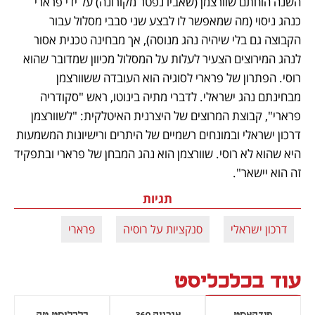
השנה הוחתם שוורצמן (שאביו נפטר מקורונה) על ידי פרארי 
כנהג ניסוי (מה שמאפשר לו לבצע שני סבבי מסלול עבור 
הקבוצה גם בלי שיהיה נהג מנוסה), אך מבחינה טכנית אסור 
לנהג המירוצים הצעיר לעלות על המסלול מכיוון שמדובר שהוא 
רוסי. הפתרון של פרארי לסוגיה הוא העובדה ששוורצמן 
מבחינתם נהג ישראלי. לדברי מתיה בינוטו, ראש "סקודריה 
פרארי", קבוצת המרוצים של היצרנית האיטלקית: "לשוורצמן 
דרכון ישראלי ובמונחים רשמיים של היתרים ורישיונות המשמעות 
היא שהוא לא רוסי. שוורצמן הוא נהג המבחן של פרארי ובתפקיד 
זה הוא יישאר".
תגיות
דרכון ישראלי
סנקציות על רוסיה
פרארי
עוד בכלכליסט
פודקאסט
אנרגיה 360
כלכליסט טק