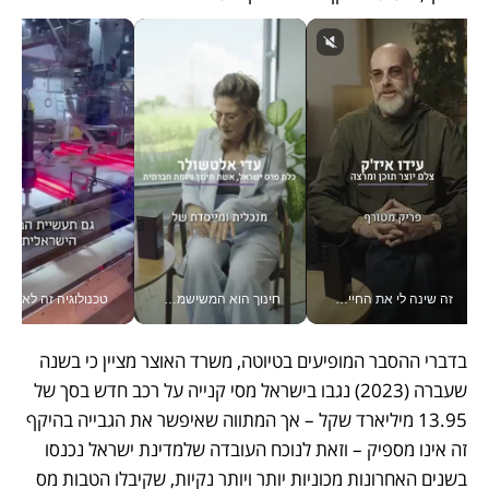
זה שינה לי את החיים: איך עידו איז'ק הופך את הסמארטפון לכלי צילום מקצועי_v
חינוך הוא המשישמה של החיים שלי - V
טכנולוגיה זה לא רק בהייטק: גם תעשיי
בדברי ההסבר המופיעים בטיוטה, משרד האוצר מציין כי בשנה 
שעברה (2023) נגבו בישראל מסי קנייה על רכב חדש בסך של 
13.95 מיליארד שקל – אך המתווה שאיפשר את הגבייה בהיקף 
זה אינו מספיק – וזאת לנוכח העובדה שלמדינת ישראל נכנסו 
בשנים האחרונות מכוניות יותר ויותר נקיות, שקיבלו הטבות מס 