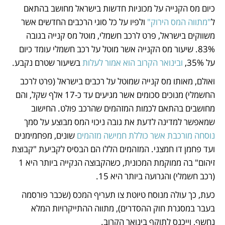
כיום מס הקנייה על מכוניות חדשות בישראל מחושב בהתאם 
ל
"מתווה המס הירוק"
 ולפיו על כל סוגי הרכבים החדשים אשר 
משווקים בישראל, פרט לרכב חשמלי, מוטל מס קנייה בגובה 
83%. שיעור מס הקנייה אשר מוטל על רכב חשמלי עומד כיום 
על 35%, 
ובינואר הקרוב הוא אמור לעלות
 בשיעור שטרם נקבע.
ואולם, מאותו מס קנייה שמוטל על רכבים בישראל (פרט לרכב 
החשמלי) מנוכים סכומים אשר מגיעים עד כ-17 אלף שקל, והם 
מחושבים בהתאם לכמות המזהמים שהרכב פולט. החישוב 
שמאפשר למדינה לדעת את גובה ניכוי המס מבוצע על סמך 
נוסחה מורכבת אשר כוללת חמישה מזהמים
 שונים, מפחמימנים 
ועד פחמן דו חמצני. המזהמים הללו הם הבסיס לקביעת "קבוצת 
זיהום" בה ממוקמת המכונית, כשהקבוצה הנקייה ביותר היא 1 
(רכב חשמלי) והגרועה ביותר היא 15.
כעת, כך עולה מנוסח טיוטת צו תעריף המכס (שכבר פורסמה 
בעבר במסגרת חוק ההסדרים), מתווה ההתייקרויות המלא 
נחשף, וייכנס לתוקף בינואר הקרוב.