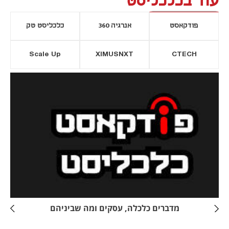
עוד בכלכליסט
פודקאסט
אנרגיה 360
כלכליסט טק
Scale Up
XIMUSNXT
CTECH
יסייה חדשה
נפתח בכרטיסייה חדשה
מדברים כלכלה, עסקים ומה שביניהם