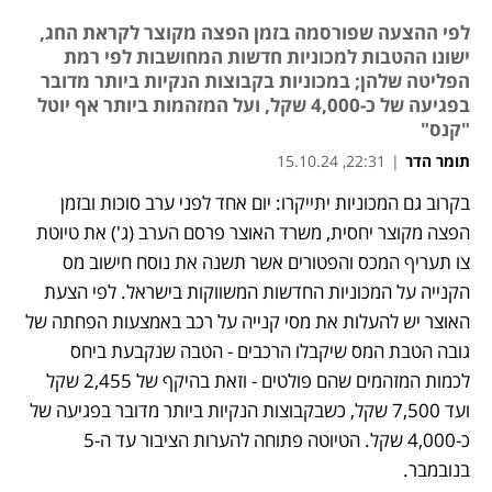
לפי ההצעה שפורסמה בזמן הפצה מקוצר לקראת החג,
ישונו ההטבות למכוניות חדשות המחושבות לפי רמת
הפליטה שלהן; במכוניות בקבוצות הנקיות ביותר מדובר
בפגיעה של כ-4,000 שקל, ועל המזהמות ביותר אף יוטל
"קנס"
תומר הדר
|
22:31, 15.10.24
בקרוב גם המכוניות יתייקרו: יום אחד לפני ערב סוכות ובזמן 
נפתח בכרטיסייה חדשה
נפתח בכרטיסייה חדשה
נפתח בכרטיסייה חדשה
הפצה מקוצר יחסית, משרד האוצר פרסם הערב (ג') את טיוטת 
צו תעריף המכס והפטורים אשר תשנה את נוסח חישוב מס 
הקנייה על המכוניות החדשות המשווקות בישראל. לפי הצעת 
האוצר יש להעלות את מסי קנייה על רכב באמצעות הפחתה של 
גובה הטבת המס שיקבלו הרכבים - הטבה שנקבעת ביחס 
לכמות המזהמים שהם פולטים - וזאת בהיקף של 2,455 שקל 
ועד 7,500 שקל, כשבקבוצות הנקיות ביותר מדובר בפגיעה של 
כ-4,000 שקל. הטיוטה פתוחה להערות הציבור עד ה-5 
בנובמבר.