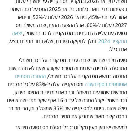
חשמלי מינואר 2026 ובמקביל מס הקנייה על ימשיך לעלות 
בפעימות מדי ינואר. כלומר, בינואר 2025 המס על רכב חשמלי 
אמור לעלות ל-45%, בינואר 2026 לעלות ל-52%, ובינואר 
2027 לעלות ל-60%. אבל ההצעה הזאת, שבה משולב מס 
נסועה עם עלייה הדרגתית במס הקנייה לרכב החשמלי, 
יצאה 
מתקציב 2024 
 ותלך לחקיקה נפרדת, שלא ברור מתי תתבצע, 
אם בכלל. 
טועה מי מי שחושב שבזה עליית מס קנייה על רכב חשמלי 
התבטלה. למדינה יש מתווה מסודר שקובע שאם לא תהיה שום 
החלטה בנושא מס הקנייה על רכב חשמלי, 
ההטבה תסתיים 
אוטומטית בסוף השנה
 ומס הקנייה יעלה ל-83% על כל הרכבים 
החדשים שמונעים בחשמל. ובהתאם למדיניות המיסוי הירוק, 
רכב חשמלי יקבל הטבה של עד כ-16 אלף שקל מפני שהוא אינו 
פולט זיהום. ביחס  למס קנייה של 35% שמוטל כיום, הרי מדובר 
במכה קשה מאוד שתזניק את מחירי הרכבים. 
למעשה יש כאן מעין מקל וגזר: בלי הטלת מס נסועה מינואר 