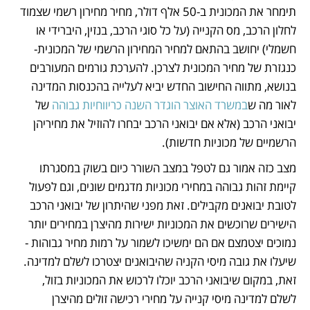
תימחר את המכונית ב-50 אלף דולר, מחיר מחירון רשמי שצמוד 
לחלון הרכב, מס הקנייה (על כל סוגי הרכב, בנזין, היברידי או 
חשמלי) יחושב בהתאם למחיר המחירון הרשמי של המכונית- 
כנגזרת של מחיר המכונית לצרכן. להערכת גורמים המעורבים 
בנושא, מתווה החישוב החדש יביא לעלייה בהכנסות המדינה 
לאור מה ש
במשרד האוצר הוגדר השנה כריווחיות גבוהה
 של 
יבואני הרכב (אלא אם יבואני הרכב יבחרו להוזיל את מחיריהן 
הרשמיים של מכוניות חדשות). 
מצב כזה אמור גם לטפל במצב השורר כיום בשוק במסגרתו 
קיימת זהות גבוהה במחירי מכוניות מדגמים שונים, וגם לפעול 
לטובת יבואנים מקבילים. זאת מפני שהיתרון של יבואני הרכב 
הישירים שרוכשים את המכוניות ישירות מהיצרן במחירים יותר 
נמוכים יצטמצם אם הם ימשיכו לשמור על רמות מחיר גבוהות - 
שיעלו את גובה מיסי הקניה שהיבואנים יצטרכו לשלם למדינה. 
זאת, במקום שיבואני הרכב יוכלו לרכוש את המכוניות בזול, 
לשלם למדינה מיסי קנייה על מחירי רכישה זולים מהיצרן  