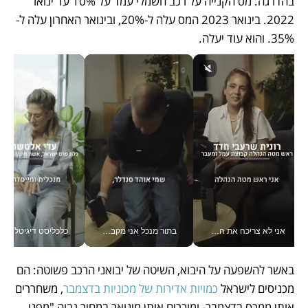
בהדרגה. מס הקנייה על רכב חשמלי עמד על 10% עד ינואר 
2022. בינואר 2023 המס עלה ל-20%, ובינואר האחרון עלה ל- 
35%. והוא עוד יעלה. 
אני לא צריכה את המשרד: רונית שרעבי-חדד מנהלת ארגון של 30000 עובדים מכל מקום_v
בתור מנכל אני מקבל מאות החלטות ביום, וה- Galaxy Z Fold8 Ultra עוזר לי לחתוך אותן מהר יותר_v
כלכליסט דיגיטל
באשר להשפעה על היבוא, השיטה של יבואני הרכב פשוטה: הם 
מכניסים לישראל 
כמויות אדירות של מכוניות בדצמבר
, משחררים 
אותן ממכס בדצמבר- ומוכרים אותן מינואר במחיר גבוה "מפני 