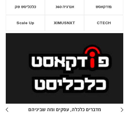
פודקאסט
אנרגיה 360
כלכליסט טק
Scale Up
XIMUSNXT
CTECH
יסייה חדשה
נפתח בכרטיסייה חדשה
מדברים כלכלה, עסקים ומה שביניהם