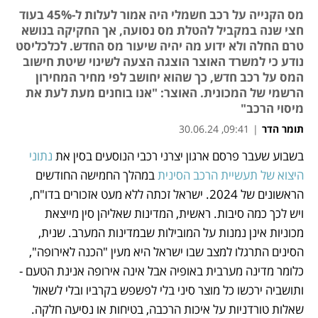
מס הקנייה על רכב חשמלי היה אמור לעלות ל-45% בעוד
חצי שנה במקביל להטלת מס נסועה, אך החקיקה בנושא
טרם החלה ולא ידוע מה יהיה שיעור מס החדש. לכלכליסט
נודע כי למשרד האוצר הוצגה הצעה לשינוי שיטת חישוב
המס על רכב חדש, כך שהוא יחושב לפי מחיר המחירון
הרשמי של המכונית. האוצר: "אנו בוחנים מעת לעת את
מיסוי הרכב"
תומר הדר
|
09:41, 30.06.24
בשבוע שעבר פרסם ארגון יצרני רכבי הנוסעים בסין את 
נתוני 
נפתח בכרטיסייה חדשה
נפתח בכרטיסייה חדשה
נפתח בכרטיסייה חדשה
נפתח בכרטיסייה חדשה
נפתח בכרטיסייה חדשה
נפתח בכרטיסייה חדשה
היצוא של תעשיית הרכב הסינית
 במהלך החמישה החודשים 
הראשונים של 2024. ישראל זכתה ללא מעט אזכורים בדו"ח, 
ויש לכך כמה סיבות. ראשית, המדינות שאליהן סין מייצאת 
מכוניות אינן נמנות על המובילות שבמדינות המערב. שנית, 
הסינים התרגלו למצב שבו ישראל היא מעין "הכנה לאירופה", 
כלומר מדינה מערבית באופיה אבל אינה אירופה אנינת הטעם - 
ותושביה ירכשו כל מוצר סיני בלי לפשפש בקרביו ובלי לשאול 
שאלות טורדניות על איכות הרכבה, בטיחות או נסיעה חלקה. 