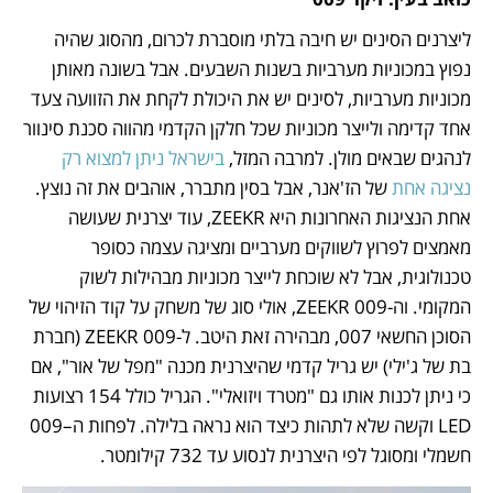
ליצרנים הסינים יש חיבה בלתי מוסברת לכרום, מהסוג שהיה 
נפוץ במכוניות מערביות בשנות השבעים. אבל בשונה מאותן 
מכוניות מערביות, לסינים יש את היכולת לקחת את הזוועה צעד 
אחד קדימה ולייצר מכוניות שכל חלקן הקדמי מהווה סכנת סינוור 
לנהגים שבאים מולן. למרבה המזל, 
בישראל ניתן למצוא רק 
נציגה אחת 
של הז'אנר, אבל בסין מתברר, אוהבים את זה נוצץ. 
אחת הנציגות האחרונות היא ZEEKR, עוד יצרנית שעושה 
מאמצים לפרוץ לשווקים מערביים ומציגה עצמה כסופר 
טכנולוגית, אבל לא שוכחת לייצר מכוניות מבהילות לשוק 
המקומי. וה-ZEEKR 009, אולי סוג של משחק על קוד הזיהוי של 
הסוכן החשאי 007, מבהירה זאת היטב. ל-ZEEKR 009 (חברת 
בת של ג'ילי) יש גריל קדמי שהיצרנית מכנה "מפל של אור", אם 
כי ניתן לכנות אותו גם "מטרד ויזואלי". הגריל כולל 154 רצועות 
LED וקשה שלא לתהות כיצד הוא נראה בלילה. לפחות ה–009 
חשמלי ומסוגל לפי היצרנית לנסוע עד 732 קילומטר.