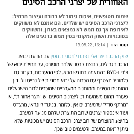
האחורית של יצרני הרכב הסינים
שמות מטופשים, איכות גימור לא ברורה ועיצוב מבהיל:
ליצרני הרכב הסינים יש שלדים. הם אמנם לא משווקים
לאירופה אך גם ממש לא נמצאים בארון, ומשווקים
בסוכנויות השוק המקומי בסין ממש ברגעים אלה
תומר הדר
|
16:14, 13.08.22
שוק הרכב הישראלי נפתח למכוניות מסין
 עם הודעת יבואני 
נפתח בכרטיסייה חדשה
נפתח בכרטיסייה חדשה
נפתח בכרטיסייה חדשה
נפתח בכרטיסייה חדשה
נפתח בכרטיסייה חדשה
נפתח בכרטיסייה חדשה
נפתח בכרטיסייה חדשה
הרכב הגדולים, קבוצת קרסו ושלמה מוטורס, על תחילת יבוא של 
צ'רי ו-BYD בהתאמה בחודש הבא. לפי ההערכות, בקרוב גם 
כלמוביל תצטרף עם הכרזה על יבוא מכוניות של גרייט וול. בין 
המותגים הסינים והמותגים המערביים שמוכרים לרוב הישראלים 
פעורה תהום משמעותית: ליצרנים הסינים יש "חצר אחורית", או 
"מרתף סודי" שלמערביים אין. כלומר, בניגוד ליונדאי, מרצדס 
ועוד אינספור יצרנים שרוב התוצרת שלהם מגיעה למערב, 
בהיצע המוצרים של רוב יצרני הרכב הסינים יש מכוניות שלא 
ניתן לראות במערב, ולפעמים טוב שכך. 