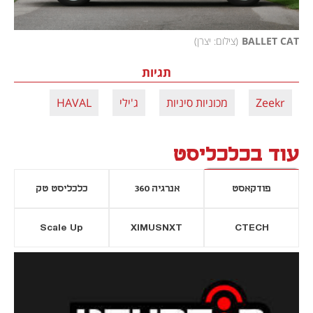
BALLET CAT
(
צילום: יצרן
)
תגיות
Zeekr
מכוניות סיניות
ג'ילי
HAVAL
עוד בכלכליסט
פודקאסט
אנרגיה 360
כלכליסט טק
Scale Up
XIMUSNXT
CTECH
יסייה חדשה
נפתח בכרטיסייה חדשה