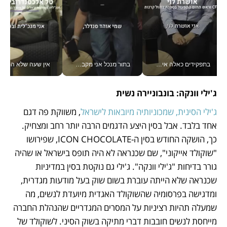
בתפקידים כאלה אי אפשר לחכות: אושרת לוי מניעה השקעות ענק מהטלפון_v
בתור מנכל אני מקבל מאות החלטות ביום, וה- Galaxy Z Fold8 Ultra עוזר לי לחתוך אותן מהר יותר_v
אין שעה שלא התעסקתי במשבר - טל אלכסנדרוביץ’ שגב מנהלת משברים
ג'ילי וונקה: בונבוניירה נשית
ג'ילי הסינית, שמכוניותיה מיובאות לישראל
, משווקת פה דגם 
אחד בלבד. אבל בסין היצע הדגמים הרבה יותר רחב ומצחיק. 
כך, הושקה החודש בסין ה-ICON CHOCOLATE, שפירושו 
"שוקולד אייקוני", שם שכנראה לא היה תופס בישראל או שהיה 
גורר בדיחות "ג'ילי וונקה". ג'ילי גם נוקטת בסין במדיניות 
שכנראה שלא הייתה עוברת בשום שוק בעל מודעות מגדרית, 
ומדגישה בפרסומיה שהשוקולד האגדית מיועדת לנשים, מה 
שמעלה תהיות רציניות על המסרים המגדריים שהנהלת החברה 
מייחסת לנשים חובבות דברי מתיקה בשוק הסיני. לשוקולד של 