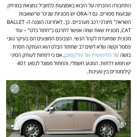
התחבורה ההכרזה על היבוא באמצעות כלמוביל נמצאת במרחק 
שבועות ספורים. גם ל-ORA יש מכוניות שניכר ש"שואבות 
השראה" מיצרני רכב מערביים. כך, לאחרונה הוצגה ה-BALLET 
CAT, מכונית שאת שמה אפשר לתרגם כ"חתול בלט" – עוד 
מכונית שמיועדת לקהל הנשי. הצבעים המוצעים הם בעיקר גווני 
פסטל וקשה שלא לשים לב שחתול הבלט הוא העתקה חסרת 
בושה 
של החיפושית של פולקסווגן
, אם כי לפחות לעותק הסיני 
יש חמש דלתות. המנוע חשמלי, והחתול מסוגל לנסוע 401 
קילומטרים בין טעינות.