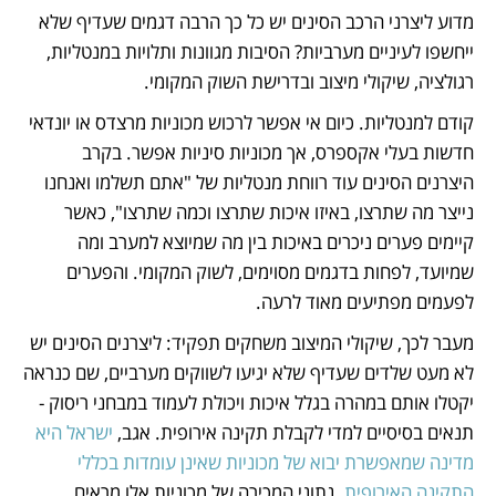
מדוע ליצרני הרכב הסינים יש כל כך הרבה דגמים שעדיף שלא 
ייחשפו לעיניים מערביות? הסיבות מגוונות ותלויות במנטליות, 
רגולציה, שיקולי מיצוב ובדרישת השוק המקומי. 
קודם למנטליות. כיום אי אפשר לרכוש מכוניות מרצדס או יונדאי 
חדשות בעלי אקספרס, אך מכוניות סיניות אפשר. בקרב 
היצרנים הסינים עוד רווחת מנטליות של "אתם תשלמו ואנחנו 
נייצר מה שתרצו, באיזו איכות שתרצו וכמה שתרצו", כאשר 
קיימים פערים ניכרים באיכות בין מה שמיוצא למערב ומה 
שמיועד, לפחות בדגמים מסוימים, לשוק המקומי. והפערים 
לפעמים מפתיעים מאוד לרעה. 
מעבר לכך, שיקולי המיצוב משחקים תפקיד: ליצרנים הסינים יש 
לא מעט שלדים שעדיף שלא יגיעו לשווקים מערביים, שם כנראה 
יקטלו אותם במהרה בגלל איכות ויכולת לעמוד במבחני ריסוק - 
תנאים בסיסיים למדי לקבלת תקינה אירופית. אגב, 
ישראל היא 
מדינה שמאפשרת יבוא של מכוניות שאינן עומדות בכללי 
התקינה האירופית
. נתוני המכירה של מכוניות אלו מראים 