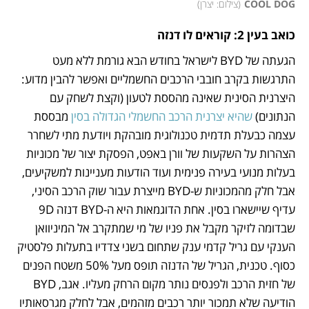
COOL DOG
(
צילום: יצרן
)
כואב בעין 2: קוראים לו דנזה
הגעתה של BYD לישראל בחודש הבא גורמת ללא מעט 
התרגשות בקרב חובבי הרכבים החשמליים ואפשר להבין מדוע: 
היצרנית הסינית שאינה מהססת לטעון (וקצת לשחק עם 
הנתונים) 
שהיא יצרנית הרכב החשמלי הגדולה בסין
 מבססת 
עצמה כבעלת תדמית טכנולוגית מובהקת ויודעת מתי לשחרר 
הצהרות על השקעות של וורן באפט, הפסקת יצור של מכוניות 
בעלות מנועי בעירה פנימית ועוד הודעות מעניינות למשקיעים, 
אבל חלק מהמכוניות ש-BYD מייצרת עבור שוק הרכב הסיני, 
עדיף שיישארו בסין. אחת הדוגמאות היא ה-BYD דנזה 9D 
שבדומה לזיקר מקבל את פניו של מי שמתקרב אל המיניוואן 
הענקי עם גריל קדמי ענק שתחום בשני צדדיו בתעלות פלסטיק 
כסוף. טכנית, הגריל של הדנזה תופס מעל 50% משטח הפנים 
של חזית הרכב ולפנסים נותר מקום הרחק מעליו. אגב, BYD 
הודיעה שלא תמכור יותר רכבים מזהמים, אבל לחלק מגרסאותיו 