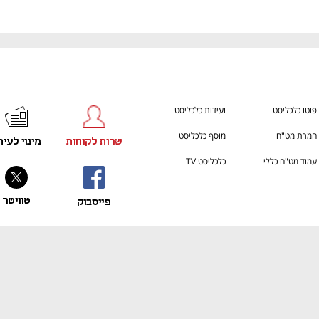
פוטו כלכליסט
ועידות כלכליסט
המרת מט"ח
מוסף כלכליסט
שרות לקוחות
מינוי לעית
עמוד מט"ח כללי
כלכליסט TV
טוויטר
פייסבוק