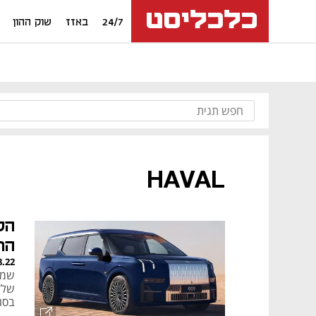
24/7
באזז
שוק ההון
HAVAL
הל
הר
8.22
שמות
שלד
בסו