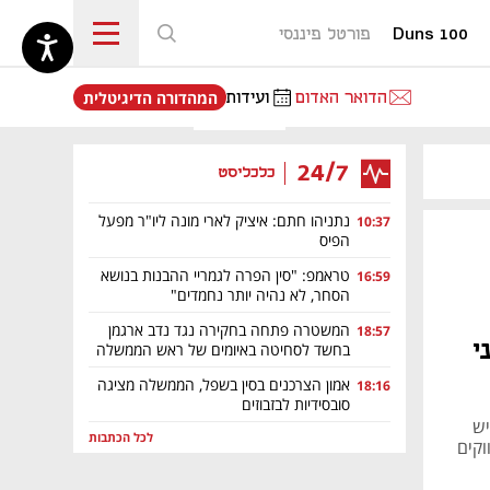
Duns 100
פורטל פיננסי
נפתח בכרטיסייה חדשה
הדואר האדום
ועידות
המהדורה הדיגיטלית
24/7
כלכליסט
נתניהו חתם: איציק לארי מונה ליו"ר מפעל
10:37
הפיס
טראמפ: "סין הפרה לגמריי ההבנות בנושא
16:59
הסחר, לא נהיה יותר נחמדים"
המשטרה פתחה בחקירה נגד נדב ארגמן
18:57
י
בחשד לסחיטה באיומים של ראש הממשלה
אמון הצרכנים בסין בשפל, הממשלה מציגה
18:16
סובסידיות לבזבוזים
יש
לכל הכתבות
וקים