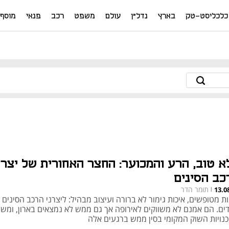
כלכליסט-טק
בארץ
נדל"ן
עולם
משפט
רכב
פנאי
מוסף
א טוב, הרע והמכוער: החצר האחורית של יצרנ
כב הסינים
תומר הדר
13.0
|
 מטופשים, איכות גימור לא ברורה ועיצוב מבהיל: ליצרני הרכב הסינים 
ים. הם אמנם לא משווקים לאירופה אך גם ממש לא נמצאים בארון, ומשו
כנויות השוק המקומי בסין ממש ברגעים אלה