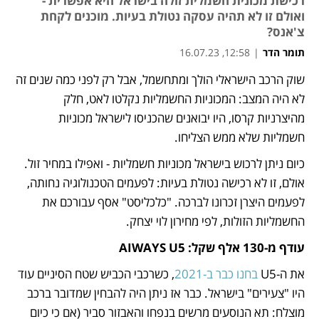
רכישת מכונית חשמלית זולה בישראל היא אפשרית -
ואולם זו לא תהיה עסקה נטולת בעיות. מוכנים לקחת
צ'אנס?
תומר הדר
|
12:58, 16.07.23
שוק הרכב הישראלי הולך ומתחשמל, אבל רק לפני כמה שנים זה 
נפתח בכרטיסייה חדשה
נפתח בכרטיסייה חדשה
נפתח בכרטיסייה חדשה
נפתח בכרטיסייה חדשה
נפתח בכרטיסייה חדשה
נפתח בכרטיסייה חדשה
לא היה המצב: המכוניות החשמליות נקלטו לאט, חלק 
מהיצרניות קרסו, היו יבואנים שהכניסו לישראל מכוניות 
חשמליות שלא ממש הצליחו. 
כיום ניתן לרכוש בישראל מכוניות חשמליות - ואפילו במחיר זול. 
אולם, זו לא רכישה נטולת בעיות: לפעמים הטכנולוגיה נחותה, 
לפעמים היצרן זכרונו לברכה. "כלכליסט" אסף עבורכם את 
החשמליות הזולות, לפי מחירון לוי יצחק.
עודף מ-130 אלף שקל: AIWAYS U5
את ה-U5 
בחנו כבר ב-2021
, כשרכבי הכביש שטח הסיניים עוד 
היו "צעירים" בישראל. כבר אז ניתן היה להבחין שמדובר ברכב 
מוצלח: תא הנוסעים מרשים בנפחו והאבזור סביר (אם כי כיום 