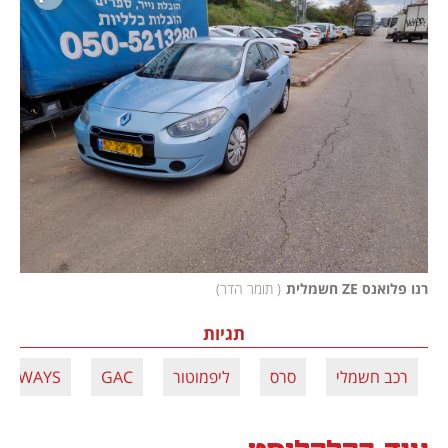
רנו פלואנס ZE חשמלית
(
 תומר הדר
)
תגיות
רכב חשמלי
סרס
ליפמוטור
GAC
AIWAYS