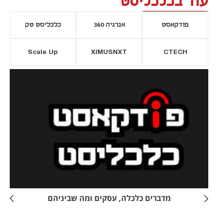
עוד בכלכליסט
פודקאסט
אנרגיה 360
כלכליסט טק
Scale Up
XIMUSNXT
CTECH
יסייה חדשה
נפתח בכרטיסייה חדשה
מדברים כלכלה, עסקים ומה שביניהם