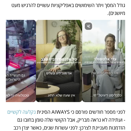
גודל המסך ויתר השימושים באפליקציות עשויים להרגיש מעט 
מיושנים). 
כלכליסט דיגיטל "חינוך הוא המשימה של החיים שלי"_v
אין שעה שלא התעסקתי במשבר - טל אלכסנדרוביץ’ שגב מנהלת משברים תקשורתיים מכל מקום עם ה- Galaxy Z Fold8 Ultra שלה_v
טכנולוגיה זה לא רק בהייטק: גם תעשיי
לפני מספר חודשים פורסם כי AIWAYS הסינית 
נקלעה לקשיים
- ועתידה לא נראה מבריק, אבל הקושי שלה טומן בחובו גם 
הזדמנות מעניינת לצרכן: לפני עשרות שנים, כאשר יצרן רכב 