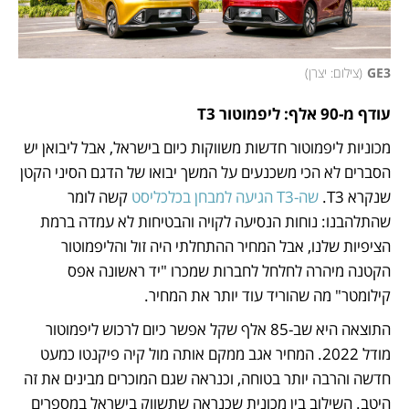
GE3
(
צילום: יצרן
)
עודף מ-90 אלף: ליפמוטור T3
מכוניות ליפמוטור חדשות משווקות כיום בישראל, אבל ליבואן יש 
הסברים לא הכי משכנעים על המשך יבואו של הדגם הסיני הקטן 
שנקרא T3. 
שה-T3 הגיעה למבחן בכלכליסט
 קשה לומר 
שהתלהבנו: נוחות הנסיעה לקויה והבטיחות לא עמדה ברמת 
הציפיות שלנו, אבל המחיר ההתחלתי היה זול והליפמוטור 
הקטנה מיהרה לחלחל לחברות שמכרו "יד ראשונה אפס 
קילומטר" מה שהוריד עוד יותר את המחיר.  
התוצאה היא שב-85 אלף שקל אפשר כיום לרכוש ליפמוטור 
מודל 2022. המחיר אגב ממקם אותה מול קיה פיקנטו כמעט 
חדשה והרבה יותר בטוחה, וכנראה שגם המוכרים מבינים את זה 
היטב. השילוב בין מכונית שכנראה שתשווק בישראל במספרים 