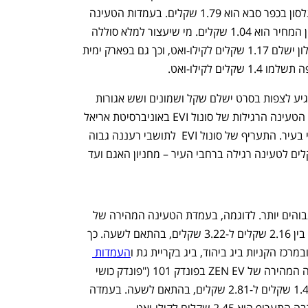
EV EDGE בעמדה רגילה ברחוב ברל כצנלסון בכפר סבא הוא 1.79 שקלים. בעמדות הטעינה 
הרגילות של אפקון ברחוב גד ברמת השרון המחיר הוא 1.04 שקלים. מי שיעצור למלא סוללה 
בעמדת ה-AC של אפקון בפארק פרס בחולון ישלם 1.17 שקלים לקילו-ואט, וכך גם בפארק ימית 
בעמדות של אפקון ובסינמה סיטי - מי שהגיע לצפות בסרט ישלם שקל ושמונים ושש אגורות 
בעמדת טעינה רגילה של אפקון. בעמדות הטעינה הרגילות של סונול EVI באוניברסיטת אריאל 
טעינה עולה 1.3 שקלים, וכך גם בקאנטרי בעיר. התעריף של סונול EVI  לתושבי רעננה גבוה 
מהתעריף באריאל: הם משלמים 1.33 שקלים לטעינה רגילה ברחבי העיר – מחניון האגם ועד 
באשר לעמדות המהירות - כאן המחירים גבוהים יותר. לדוגמה, בעמדת הטעינה המהירה של 
אפקון בכביש 6 צפון המחיר לקילו-ואט נע בין 2.16 שקלים ל-3.22 שקלים, בהתאם לשעה. כך 
מרכז הקניות ביג ביהוד, ביג בקריית גת ו
העמדות 
. בעמדה המהירה של ZEN EV בפונדק 101 ("פונדק כושי 
רימון") שעל כביש הערבה המחיר נע בין 1.4 שקלים ל-2.81 שקלים, בהתאם לשעה. בעמדה 