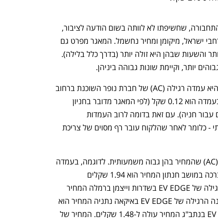
כאמור, מאגר הנתונים החדש של משרד התחבורה, שחשיפתו לא לוותה בשום הודעה לציבור, 
כולל את כל עמדות הטעינה הציבוריות ברחבי ישראל, מיקומן ומחיר נחשמל. המאגר מפרט גם 
את השעות שבהן טעינת הסוללות יקרה יותר והשעות שבהן היא זולה יותר (בדרך כלל בלילה). 
עמדת הטעינה הציבורית הזולה בישראל היא עמדה רגילה (AC) של חברת נופר השוכנת ברחוב 
השחם 3, ככל הנראה בהרצליה. המחיר בעמדה הוא 0.12 שקל (לפי המאגר מדובר בחניון 
סגור, ולא ברור אם הנהגים נדרשים לשלם עבור חניה). עם זאת בדומה לרוב העמדות 
נפתח בכרטיסייה חדשה
נפתח בכרטיסייה חדשה
המופיעות ברשימה, זהו התעריף ההתחלתי - כלומר לאחר שהלקוח עובר רף מסוים של צריכת 
במאגר מופיעות גם עמדות טעינה רגילה (AC) שהמחיר בהן גבוה משמעותית. לדוגמה, בעמדה 
הציבורית של נופר אנרגיה ברחוב גשמי ברכה במושב חנתון המחיר הוא 1.94 שקלים 
לקילו-ואט. בעמדת הטעינה הציבורית הרגילה של EV EDGE בשדרות וייצמן ברמלה המחיר 
הוא 80 אגורות לקילו-ואט, ובעמדת הטעינה הרגילה של EV EDGE באיקאה נתניה המחיר הוא 
ענף במתח גבוה
מדברים כלכלה, עסקים ומה שב
1.15 שקלים. בעמדה הרגילה של EV EDGE בנתב"ג המחיר עולה ל-1.48 שקלים. המחיר של 