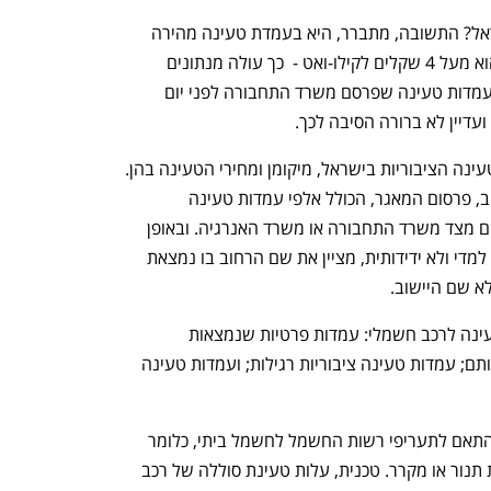
היכן הכי יקר לטעון מכונית חשמלית בישראל? התשובה, מתברר, היא בעמדת טעינה מהירה 
ציבורית ברחוב המרכבה בחולון והמחיר הוא מעל 4 שקלים לקילו-ואט -  כך עולה מנתונים 
 של עמדות טעינה שפרסם משרד התחבורה לפני יום 
 ועדיין לא ברורה הסיבה לכך.
המאגר מפרט לראשונה את כל עמדות הטעינה הציבוריות בישראל, מיקומן ומחירי הטעינה בהן. 
במפתיע, על אף שמדובר בכלי צרכני חשוב, פרסום המאגר, הכולל אלפי עמדות טעינה 
ציבוריות, לא זכה להדים או אזכורים כלשהם מצד משרד התחבורה או משרד האנרגיה. ובאופן 
מוזר, המאגר שכולל טבלת אקסל מסובכת למדי ולא ידידותית, מציין את שם הרחוב בו נמצאת 
א שם היישוב.
כיום יש בישראל כמה סוגים של עמדות טעינה לרכב חשמלי: עמדות פרטיות שנמצאות 
במקומות החניה של בתי הצרכנים ובבעלותם; עמדות טעינה ציבוריות רגילות; ועמדות טעינה 
מחיר החשמל בעמדות הפרטיות נקבע בהתאם לתעריפי רשות החשמל לחשמל ביתי, כלומר 
הוא זול מאוד, בדיוק כמו החשמל להפעלת תנור או מקרר. טכנית, עלות טעינת סוללה של רכב 