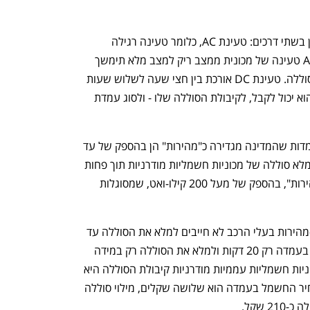
מכוניות חשמליות מודרניות יכולות להיטען בשתי דרכים: טעינת AC, כלומר טעינה רגילה 
(איטית); וטעינת DC (מהירה). בעמדות AC טעינה של מכונית ממצב ריק למצב מלא תימשך 
כ-5-10 שעות, בהתאם לרכב ולקיבולת הסוללה. טעינת DC אורכת בין חצי שעה לשלוש שעות 
בהתאם לסוג הרכב, למהירות הטעינה שהוא יכול לקבל, לקיבולת הסוללה שלו - ולסוג עמדת 
, כיום חלק מהעמדות שהמדינה מגדירה כ"מהירות" הן בהספק של עד 
60 קילו-ואט, כלומר בפועל הן מתקשות למלא סוללה של מכוניות חשמליות מודרניות תוך פחות 
משעתיים. עמדות אחרות הן "אולטרה-מהירות", בהספק של מעל 200 קילו-ואט, שמסוגלות 
בכל מקרה, בעמדות המהירות והאולטרה-מהירות בעלי הרכב לא חייבים למלא את הסוללה עד 
מלוא הקיבולת - הם יכולים למשל לשהות בעמדה רק 20 דקות ולמלא את הסוללה רק במידה 
שתאפשר להם להגיע למחוז חפצם. במכוניות חשמליות עממיות מודרניות קיבולת הסוללה היא 
כ-70 קילו-ואט/שעה, כלומר אם למשל מחיר החשמל בעמדה הוא שלושה שקלים, מילוי סוללה 
 שקל.