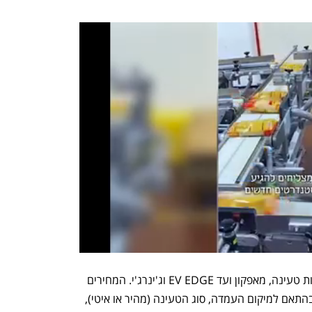
העמדות הציבוריות מופעלות על ידי ספקיות טעינה, מאפקון ועד EV EDGE וג'ינרג'י. המחירים 
בעמדות האלה אינם מפוקחים ומשתנים בהתאם למיקום העמדה, סוג הטעינה (מהיר או איטי), 