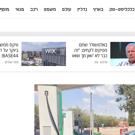
כלכליסט-טק
בארץ
נדל"ן
עולם
משפט
רכב
פנאי
מוסף
באלטשולר שחם
וויקס ממש
מפיקים לקחים: "זה
ביוקר על ר
כבר לא 'וואן מן' שואו
44
של גילעד"
אלמוג עזר
סופי שולמן
מיליון דולר