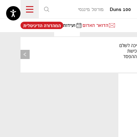
Duns 100
פורטל פיננסי
נפתח בכרטיסייה חדשה
הדואר האדום
ועידות
המהדורה הדיגיטלית
יכה לשלם
כישת
BASE: ההפסד
הרבעוני זינק ל-76