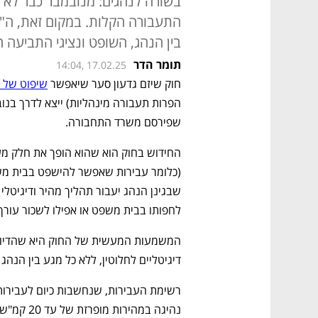
בשורה לנהגים: מנובמבר כבר לא 
התעבורה הקלות. במקום זאת, ה"דיו
בין הנהג, השופט ונציגי התביעה
תומר הדר
14:04, 17.02.25
חוק שיזם גדעון סער שיאפשר 
שיפוט של נ
שפירסם משרד התחבורה. 
לחפותו בבית משפט או אפילו לשכור עורך ד
דיגיטליים לחלוטין, ללא כל מגע בין הנה