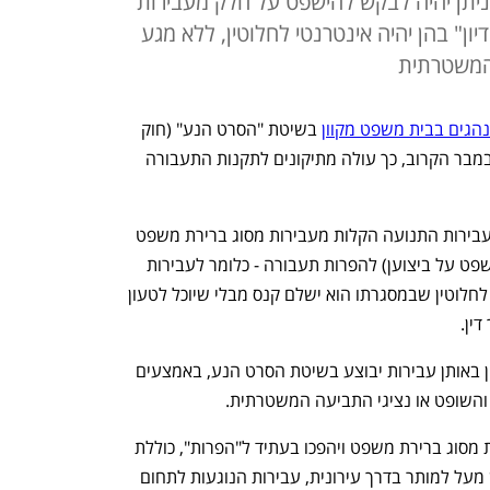
ניתן יהיה לבקש להישפט על חלק מעבירות
ן" בהן יהיה אינטרנטי לחלוטין, ללא מגע
 המשטרתית
הגים בבית משפט מקוון
 בשיטת "הסרט הנע" (חוק 
הפרות תעבורה מינהליות) ייצא לדרך בנובמבר הקרוב, כך עולה מתיקונים לתקנות התעבורה 
החידוש בחוק הוא שהוא הופך את חלק מעבירות התנועה הקלות מעבירות מסוג ברירת משפט 
(כלומר עבירות שאפשר להישפט בבית משפט על ביצוען) להפרות תעבורה - כלומר לעבירות 
שבגינן הנהג יעבור תהליך מהיר ודיגיטלי לחלוטין שבמסגרתו הוא ישלם קנס מבלי שיוכל לטעון 
ין.
המשמעות המעשית של החוק היא שהדיון באותן עבירות יבוצע בשיטת הסרט הנע, באמצעים 
ג והשופט או נציגי התביעה המשטרתית.
רשימת העבירות, שנחשבות כיום לעבירות מסוג ברירת משפט ויהפכו בעתיד ל"הפרות", כוללת 
נהיגה במהירות מופרזת של עד 20 קמ"ש מעל למותר בדרך עירונית, עבירות הנוגעות לתחום 