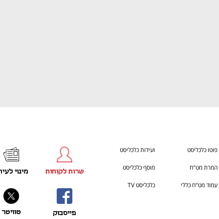
פוטו כלכליסט
ועידות כלכליסט
המרת מט"ח
מוסף כלכליסט
שרות לקוחות
מינוי לעית
עמוד מט"ח כללי
כלכליסט TV
טוויטר
פייסבוק