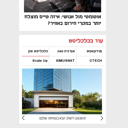
אוטומטי מול אנושי: איזה טייס מוצלח
יותר במקרי חירום באוויר?
נפתח בכרטיסייה חדשה
נפתח בכרטיסייה חדשה
נפתח בכרטיסייה חדשה
נפתח בכרטיסייה חדשה
נפתח בכרטיסייה חדשה
נפתח בכרטיסייה חדשה
עוד בכלכליסט
פודקאסט
אנרגיה 360
כלכליסט טק
Scale Up
XIMUSNXT
CTECH
נפתח בכרטיסייה חדשה
נפתח בכרטיסייה חדשה
נפתח בכרטיסייה חדשה
נפתח בכרטיסייה חדשה
יניהם
התכוננו לשלב הבא בצמיחה שלכם!