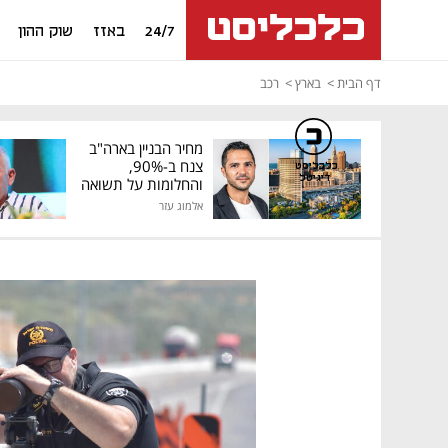
24/7
באזז
שוק ההון
דף הבית
בארץ
רכב
מחיר הבניין בארה"ב
צנח ב-90%,
כלכליסט
דיגיטל
והחלומות על תשואה
גבוהה התנפצו
אלמוג עזר