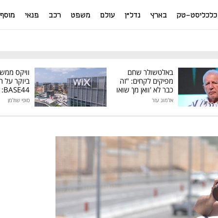
כלכליסט-טק
בארץ
נדל"ן
עולם
משפט
רכב
פנאי
מוסף
באלטשולר שחם
וויקס ממש
מפיקים לקחים: "זה
ביוקר על ר
כבר לא 'וואן מן' שואו
44
של גילעד"
אלמוג עזר
סופי שולמן
מיליון דולר