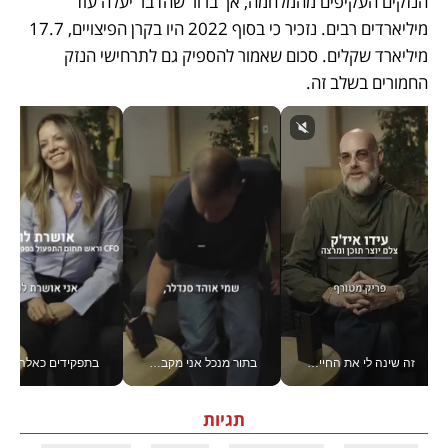
הנזקים העקיפים מהמלחמה, אך ברור שהדבר יעלה עוד 
מיליארדים רבים. נזכיר כי בסוף 2022 היו בקרן הפיצויים, 17.7 
מיליארד שקלים. סכום שאמור להספיק גם לתרחישי הנזק 
החמורים בשלב זה.
זה שינה לי את החיים: איך עידו איז'ק הופך את הסמארטפון לכלי צילום מקצועי_v
בתור מנכל אני מקבל מאות החלטות ביום, וה- Galaxy Z Fold8 Ultra עוזר לי לחתוך אותן מהר יותר_v
בתפקידים כאלה אי אפשר לח
תגיות