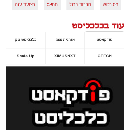
מס רכוש
חרבות ברזל
חמאס
רצועת עזה
עוד בכלכליסט
פודקאסט
אנרגיה 360
כלכליסט טק
Scale Up
XIMUSNXT
CTECH
יסייה חדשה
נפתח בכרטיסייה חדשה