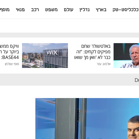
כלכליסט-טק
בארץ
נדל"ן
עולם
משפט
רכב
פנאי
מוסף
באלטשולר שחם
וויקס ממש
מפיקים לקחים: "זה
ביוקר על ר
כבר לא 'וואן מן' שואו
44
של גילעד"
אלמוג עזר
סופי שולמן
מיליון דולר
D