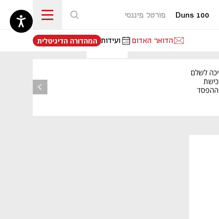
Duns 100
פורטל פיננסי
נפתח בכרטיסייה חדשה
הדואר האדום
ועידות
המהדורה הדיגיטלית
יכה לשלם
כישת
BASE: ההפסד
הרבעוני זינק ל-76