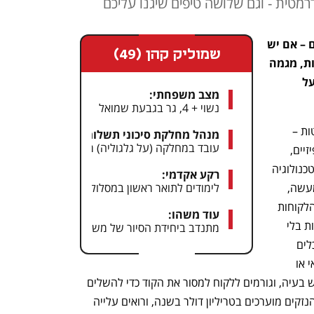
מטית - וגם שלושה טיפים שיגנו עליכם
אנחנו שומעים – אם יש לנו מזל, וחווים – אם יש 
שמוליק קהן (49)
לנו פחות מזל, מתקפת הונאות פיננסיות, מגמה 
הולכת וגדלה בהיקף הנסיונות לעבוד על 
מצב משפחתי:
נשוי + 4, גר בגבעת שמואל
"בניגוד לעבר, שההונאות היו יחסית פשוטות – 
מנהל מחלקת סיכוני תשלומים ב־Max:
עובד במחלקה (על גלגוליה) מאז 1999. בתפקידיו האחרונים שימש כמנהל תחום חקירות ותשאול וכמנהל תחום איתור ומניעת הונאות
גניבות של כרטיסים וזיופים של כרטיסים פיזיים,  
היום הכול הרבה יותר דיגיטלי, ומרגע שהטכנולוגיה 
רקע אקדמי:
השתפרה, גם הנוכלים עשו אדפטציה. למעשה, 
לימודים לתואר ראשון במסלול קרימינולוגיה ואכיפ
נכנס פה ממד פסיכולוגי חזק: עובדים על הלקוחות 
עוד משהו:
בכל מיני שיטות וגורמים להם לבצע פעולות בלי 
מתנדב ביחידת הסיור של משטרת כפר סבא
שהם מבינים מה בדיוק קורה. לדוגמה, נוכלים 
מתחזים לנציגים של בנקים, חברות אשראי או 
משטרה, ומבקשים קוד אימות בטענה שיש בעיה, וגורמים ללקוח למסור את הקוד כדי להשלים 
את הפעולה בעצמם. זו תופעה עולמית, והנזקים מוערכים בטריליון דולר בשנה, ורואים עלייה 