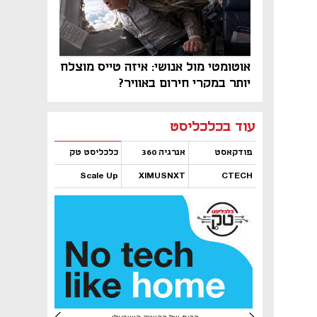
אוטומטי מול אנושי: איזה טייס מוצלח
יותר במקרי חירום באוויר?
נפתח בכרטיסייה חדשה
נפתח בכרטיסייה חדשה
נפתח בכרטיסייה חדשה
נפתח בכרטיסייה חדשה
נפתח בכרטיסייה חדשה
נפתח בכרטיסייה חדשה
עוד בכלכליסט
פודקאסט
אנרגיה 360
כלכליסט טק
Scale Up
XIMUSNXT
CTECH
נפתח בכרטיסייה חדשה
נפתח בכרטיסייה חדשה
נפתח בכרטיסייה חדשה
נפתח בכרטיסייה חדשה