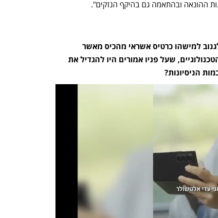
ות ההונאה ובהתאמה גם בהיקף הנזקים". 
אינטואיטיבית, הייתי אומר שיותר קל לגנוב למישהו כרטיס אשראי מהכיס מאשר 
להצליח להזדהות במקומו. השינויים הטכנולוגיים, שעל פניו אמורים היו להגדיל את 
מות הניסיונות?