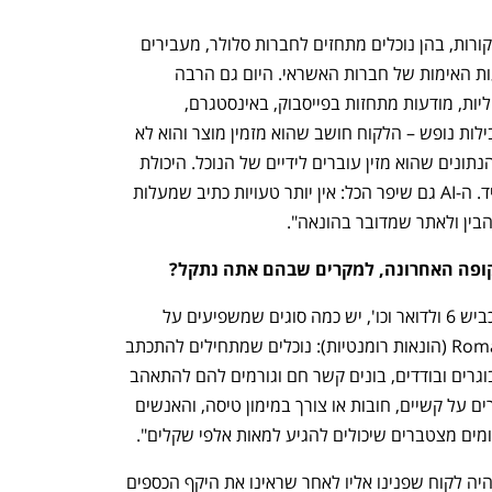
“יש גם את הונאות ה-Sim Swap שעדיין קורות, בהן נוכלים מתחזים לחברות סלולר, מעבירים 
קווים לשליטתם, וכך מקבלים את כל הודעות האימות של חברות האשראי. היום גם הרבה 
מההונאות מתחילות בפלטפורמות הדיגיטליות, מודעות מתחזות בפייסבוק, באינסטגרם, 
התחזויות לבתי עסק שמוכרים בשמים, חבילות נופש – הלקוח חושב שהוא מזמין מוצר והוא לא 
יודע שהדף שהגיע אליו הוא מתחזה, וכל הנתונים שהוא מזין עוברים לידיים של הנוכל. היכולת 
להקים דף מתחזה כזה היא פשוטה להחריד. ה-AI גם שיפר הכל: אין יותר טעויות כתיב שמעלות 
בין ולאתר שמדובר בהונאה". 
קופה האחרונה, למקרים שבהם אתה נתקל?
נפתח בכרטיסייה חדשה
נפתח בכרטיסייה חדשה
"מעבר למקרים של לינקים שמתחזקים לכביש 6 ולדואר וכו', יש כמה סוגים שמשפיעים על 
אנשים בצורה קורעת לב.יש Romance Scam (הונאות רומנטיות): נוכלים שמתחילים להתכתב 
עם אנשים לאורך תקופה, לרוב אנשים מבוגרים ובודדים, בונים קשר חם וגורמים להם להתאהב 
בהם. לאחר מכן הם מתחילים למכור סיפורים על קשיים, חובות או צורך במימון טיסה, והאנשים 
מים מצטברים שיכולים להגיע למאות אלפי שקלים".
“היה לקוח שפנינו אליו לאחר שראינו את היקף הכספים 