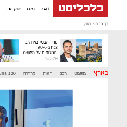
24/7
באזז
שוק ההון
דף הבית
בארץ
מחיר הבניין בארה"ב
צנח ב-90%,
והחלומות על תשואה
גבוהה התנפצו
אלמוג עזר
בארץ
משפט
רכב
דעות
קריירה
uns 100