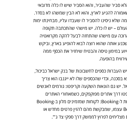
h – the gateway to Tech
You're NXT
הלא סביר שהעביר, והוא הסביר שיש לו כלה מדובאי 
שאמורה להגיע לארץ, והוא לא הבין שמשהו לא בסדר. 
כמה שלא ניסינו להסביר לו שעבדו עליו, מבחינתו ימות 
העולם – יש לו כלה. יש מישהי שהתכתבה תקופה 
ארוכה עם מישהו שהתחזה לבעל להקה מקרואטיה 
ושכנע אותה שהוא רוצה לבוא להופיע בארץ, וביקש 
סיוע במימון טיסה והבטיח שיחזיר את הכסף ממה 
רוויח בהופעה. 
“יש העברות כספים לחשבונות של בנק ישראל כביכול, 
כי מישהו מכר סיפור שהחשבון נפרץ ונמצא בסכנה, וכדי שהכספים שלו לא ייגנבו הוא צריך 
להעביר הכל לחשבון מאובטח בבנק ישראל. יש גם הונאות השקעה וקריפטו: גורמים לאנשים 
להאמין שהם משקיעים בבורסות או בקריפטו דרך אתרים מפוקפקים, כשמאחורי האתרים 
והאנשים האלה לא עומד כלום. ויש התחזות ל-Booking: לקוחות שמזמינים מלון ב-Booking 
מקבלים הודעה דרך הממשק של Booking עצמו, שמבקשת מהם להזין פרטים מחדש או 
ם מצליחים לפרוץ לממשק דרך ספקי צד ג'".