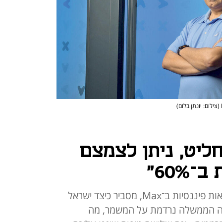
(צילום: יונתן בלום)
יט, ניתן לצמצם
60%"
שמוליק קהן, האחראי למניעת הונאות פיננסיות ב־Max, מסביר כיצד ישראל
פה הממשלה נרדמת על המשמר, מה