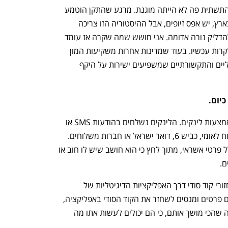
והתשתית פה לא הייתה מוגנת. מרגע שהתקן הוטמע 
בארץ, יש אפס זיופים, אבל ההיסטוריה הזו צריכה 
להדליק נורה אדומה. אני חושש שמה שקרה אז עומד 
לקרות עכשיו. בעוד שמדינות אחרות משקיעות המון 
בצמצום ומניעת הונאות בערוצים הדיגיטליים והתקשורתיים שמשפיעים ישירות על היקף 
יום. 
"ההונאה הנפוצה ביותר היא התחזויות באמצעות לינקים. הלינקים נשלחים בהודעות SMS או 
מיילים ובהם מתחזים לגופים מוכרים: ביטוח לאומי, כביש 6, דואר ישראל או חברות משלוחים. 
הלקוח לוחץ על הלינק, ממלא פרטים, כולל פרטי אשראי, מתוך לחץ כי הוא חושב שיש לו חוב או 
. 
“במקום השני נמצא נושא של גניבות ושחזורי קוד סודי דרך האפליקציות הדיגיטליות של 
הבנקים וחברות האשראי. הנוכלים משיגים פרטים ומנסים לשחזר את הקוד הסודי באפליקציה, 
במטרה לבצע משיכות כספים במזומן – מה שהכי מושך אותם, כי הם יכולים לעשות אתו מה 