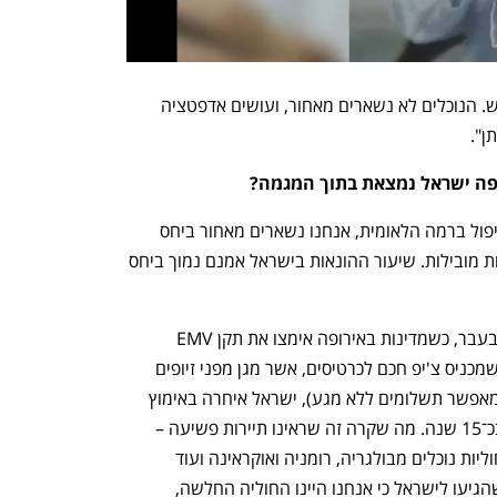
"השינויים יצרו 'הגירה' להונאות מסוג חדש. הנוכלים לא נשארים מאחור, ועושים אדפטציה 
ן".
יפה ישראל נמצאת בתוך המגמה?
"לצערי, בכל מה שקשור להתמודדות והטיפול ברמה הלאומית, אנחנו נשארים מאחור ביחס 
למדינות אחרות בעולם, ולאו דווקא למדינות מובילות. שיעור ההונאות בישראל אמנם נמוך ביחס 
"בעבר, כשמדינות באירופה אימצו את תקן EMV 
(שמכניס צ'יפ חכם לכרטיסים, אשר מגן מפני זיופים 
ומאפשר תשלומים ללא מגע), ישראל איחרה באימוץ 
בכ־15 שנה. מה שקרה זה שראינו תיירות פשיעה – 
חוליות נוכלים מבולגריה, רומניה ואוקראינה ועוד 
שהגיעו לישראל כי אנחנו היינו החוליה החלשה, 