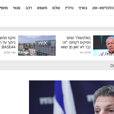
כלכליסט-טק
בארץ
נדל"ן
עולם
משפט
רכב
פנאי
מוסף
באלטשולר שחם
וויקס ממש
מפיקים לקחים: "זה
ביוקר על ר
כבר לא 'וואן מן' שואו
44
של גילעד"
אלמוג עזר
סופי שולמן
מיליון דולר
D