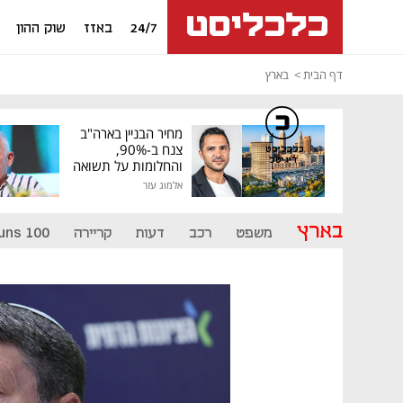
24/7
באזז
שוק ההון
דף הבית
בארץ
מחיר הבניין בארה"ב
צנח ב-90%,
כלכליסט
דיגיטל
והחלומות על תשואה
גבוהה התנפצו
אלמוג עזר
בארץ
משפט
רכב
דעות
קריירה
uns 100