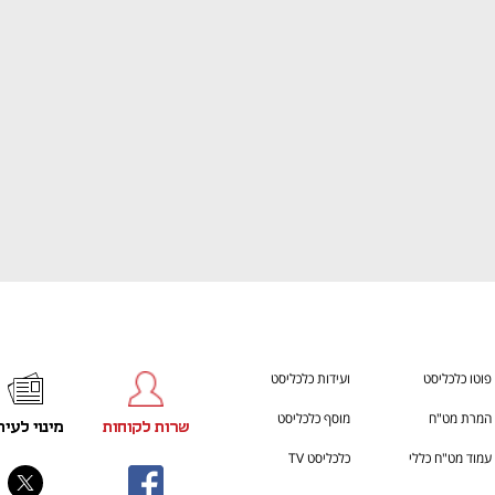
h – the gateway to Tech
You're NXT
פוטו כלכליסט
ועידות כלכליסט
המרת מט"ח
מוסף כלכליסט
שרות לקוחות
מינוי לעית
עמוד מט"ח כללי
כלכליסט TV