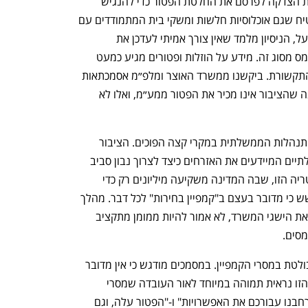
באשר לשינוי ולהשלכותיו. בתאוריה, קיימת הצדקה לפרסם את החלטת הפטור כדי להנגיש 
מידע כלכלי רלוונטי באופן ברור, וכך להבטיח שגם אוכלוסיות חלשות ומשקי בית המתמודדים עם 
יוקר המחיה ייהנו מההטבה. עם זאת, בפועל, הניסיון מלמד שאין צורך אמיתי לעדכן את 
הצרכנים על ירידת מחירים או על הטבות מס מסוג זה. מידע על הוזלות ופטורים מגיע כמעט 
ברגע לכלל הציבור דרך השוק החופשי, והתקשורת. ביקשנו ממשרד האוצר ומלפ״מ אסמכתאות 
לקיומה של עבודת מטה שהובילה למסקנה שהציבור אינו מכיר את הפטור ממע״מ, ואלו לא 
הפער בולט במיוחד כאשר בוחנים את ההתנהלות הממשלתית במקרי קצה הפוכים. הציבור 
הישראלי אינו זוכה לראות קמפיינים ממשלתיים המיידעים את האזרחים כיצד לצרוך נבון סביב 
העלאות מסים או גזירות כלכליות. האסימטריה הזו, שבה המדינה משקיעה מיליונים רק כדי 
לפרסם הטבות פופולריות, מעלה את החשש כי מדובר בעצם ב"קמפיין בחירות" לכל דבר. מהלך 
שיווקי מסוג זה, שנועד ככל הנראה לפאר את הישגי המשרד, לא אמור להיות ממומן מתקציב 
סים.
לבסוף, הפרוטוקול חושף סתירה פנימית בולטת במסרי הקמפיין. במסמכים מודגש כי אין מדובר 
במהלך המעודד רכישה מחו"ל. ההצהרה הזו נראית תמוהה במיוחד לאור העובדה שמסרי 
הקמפיין שאושרו כוללים סיסמאות כמו "הרחבנו עבורכם את האפשרויות" ו-"הפטור עלה, וגם 