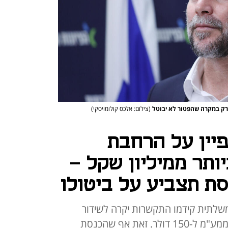
רק במקרה שהפטור לא יבוטל
(צילום: אלכס קולומויסקי)
יין על הרחבת
ותר ממיליון שקל -
סת תצביע על ביטולו
לתית קידמו התקשרות יקרה לשידור
קמפיין המבשר על הגדלת הפטור ממע"מ ל-150 דולר. זאת אף שהכנסת