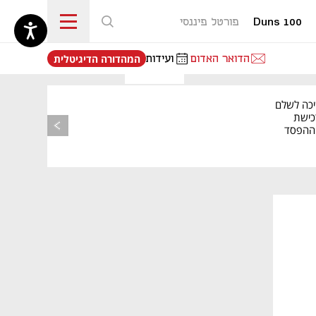
Duns 100
פורטל פיננסי
נפתח בכרטיסייה חדשה
הדואר האדום
ועידות
המהדורה הדיגיטלית
יכה לשלם
כישת
BASE: ההפסד
הרבעוני זינק ל-76