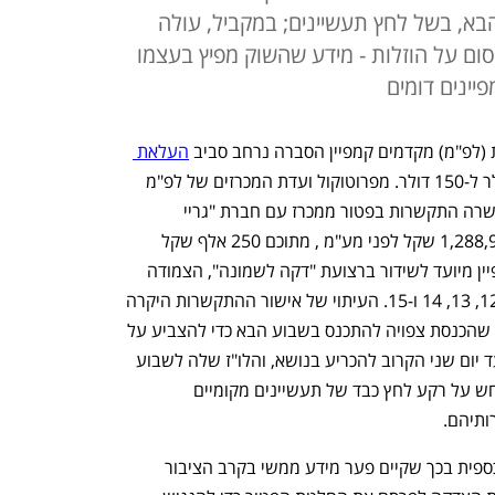
בא, בשל לחץ תעשיינים; במקביל, עולה
ם על הוזלות - מידע שהשוק מפיץ בעצמו
יינים דומים
לפ"מ) מקדמים קמפיין הסברה נרחב סביב 
העלאת 
 ביבוא אישי מ-75 דולר ל-150 דולר. מפרוטוקול ועדת המכרזים של לפ"מ 
מתאריך ה-16 בפברואר 2026 עולה כי אושרה התקשרות בפטור ממכרז עם חברת "גריי 
קונטנט". ההתקשרות היא בהיקף של 1,288,951 שקל לפני מע"מ , מתוכם 250 אלף שקל 
מיועדים להפקת התשדירים עצמם. הקמפיין מיועד לשידור ברצועת "דקה לשמונה", הצמודה 
למהדורות החדשות בערוצים 9, 10, 11, 12, 13, 14 ו-15. העיתוי של אישור ההתקשרות היקרה 
מעורר תהיות, שכן הוא מתרחש רגע לפני שהכנסת צפויה להתכנס בשבוע הבא כדי להצביע על 
ביטול הפטור ממע"מ. לכנסת יש בפועל עד יום שני הקרוב להכריע בנושא, והלו"ז שלה לשבוע 
הבא טרם התפרסם רשמית. כל זאת מתרחש על רקע לחץ כבד של תעשיינים מקומיים 
ותיהם.
מסמכי הקמפיין מנמקים את ההשקעה הכספית בכך שקיים פער מידע ממשי בקרב הציבור 