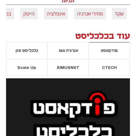
תגיות
שקל
מחירי אנרגיה
אינפלציה
הייטק
בנק י
עוד בכלכליסט
פודקאסט
אנרגיה 360
כלכליסט טק
Scale Up
XIMUSNXT
CTECH
יסייה חדשה
נפתח בכרטיסייה חדשה