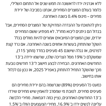
ללא אנרגיה ירדו לראשונה זה חמש שנים אל התחום השלילי, 
כלומר בעולם המוצרים הסחירים, אנחנו בסביבה של ירידת 
מחירים – מינוס 0.4% בשנה האחרונה.
ניתן להתווכח על ההגדרה המדויקת של המוצרים הסחירים, אבל 
בגדול הם ניתנים ליבוא מחו"ל. לא מפתיע ששם המחירים 
יורדים, שכן המוצרים המיובאים אמורים להיות מוזלים בגלל 
השקל שהתחזק בעשרות אחוזים בשנה האחרונה. אם נרד קצת 
לפרטים, אז נגלה שישנם 45 סעיפים במדד (מתוך 115), 
שמשקלם כ־19% מסל הצריכה שלנו, שרשמו ירידה ב־13 
החודשים האחרונים. הבחירה לבצע חישוב ל־13 חודשים נובעת 
מכך שהשקל התחיל להתחזק באפריל 2025, אז נכון גם לכלול 
אותו בחישוב. 
כמעט כל הסעיפים (89%) שנרשמה בהם ירידת מחירים הם 
סעיפים סחירים. לטובת מי שמסרב להאמין שיש מחירים שירדו 
ב־13 החודשים האחרונים, נציין כמה דוגמאות. מחירי הלבשה 
עליונה לנשים ירדו ב־16.9%, מחירי הצעצועים הוזלו ב־1.5% 