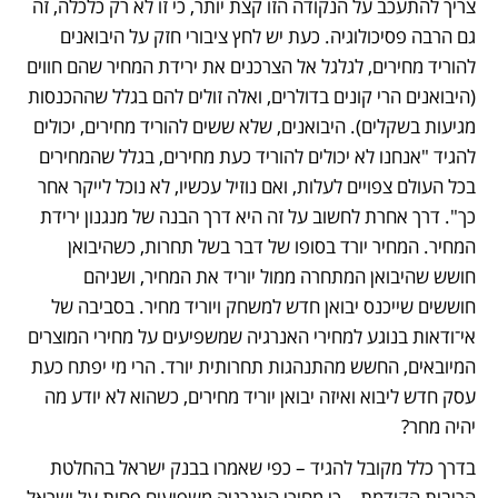
צריך להתעכב על הנקודה הזו קצת יותר, כי זו לא רק כלכלה, זה 
גם הרבה פסיכולוגיה. כעת יש לחץ ציבורי חזק על היבואנים 
להוריד מחירים, לגלגל אל הצרכנים את ירידת המחיר שהם חווים 
(היבואנים הרי קונים בדולרים, ואלה זולים להם בגלל שההכנסות 
מגיעות בשקלים). היבואנים, שלא ששים להוריד מחירים, יכולים 
להגיד "אנחנו לא יכולים להוריד כעת מחירים, בגלל שהמחירים 
בכל העולם צפויים לעלות, ואם נוזיל עכשיו, לא נוכל לייקר אחר 
כך". דרך אחרת לחשוב על זה היא דרך הבנה של מנגנון ירידת 
המחיר. המחיר יורד בסופו של דבר בשל תחרות, כשהיבואן 
חושש שהיבואן המתחרה ממול יוריד את המחיר, ושניהם 
חוששים שייכנס יבואן חדש למשחק ויוריד מחיר. בסביבה של 
אי־ודאות בנוגע למחירי האנרגיה שמשפיעים על מחירי המוצרים 
המיובאים, החשש מהתנהגות תחרותית יורד. הרי מי יפתח כעת 
עסק חדש ליבוא ואיזה יבואן יוריד מחירים, כשהוא לא יודע מה 
יהיה מחר? 
בדרך כלל מקובל להגיד – כפי שאמרו בבנק ישראל בהחלטת 
הריבית הקודמת – כי מחירי האנרגיה משפיעים פחות על ישראל 