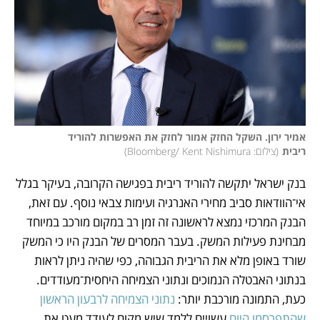
אמיר ירון. השקל החזק אמור לחזק את האפשרות להוריד 
ריבית
(
צילום: Bloomberg/ Kent Nishimura
)
בנק ישראל יתקשה להוריד ריבית בפגישה הקרובה, בעיקר בגלל 
אי־הוודאות סביב מחירי האנרגיה ועימות צבאי נוסף. עם זאת, 
הבנק המרכזי נמצא לראשונה זה זמן רב במקום מורכב במיוחד 
מבחינת פעילות המשק. בעבר המסרים של הבנק היו כי המשק 
שורד באופן מלא את הריבית הגבוהה, כפי שהיה ניתן לראות 
בנתוני האבטלה הנמוכים ונתוני הצמיחה היחסית־מעודדים. 
כעת, התמונה מורכבת יותר: 
נתוני הצמיחה לרבעון הראשון 
שהתפרסמו היום
 עשויים ללמד שיש מקום לעודד מעט את 