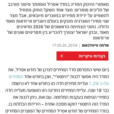
מאחורי הזינוק החריג במדד אפריל מסתתר סיפור מורכב
של הליכים סותרים: מצד אחד השקל החזק מתחיל
להשפיע על ירידת מחירים במוצרים מיובאים, אבל מצד
שני מחירי האנרגיה מזנקים בעולם ויוצרים אי־ודאות מאוד
גדולה. נתוני הצמיחה הראשונים של 2026 מדאיגים
מאוד, ובנק ישראל יצטרך להכריע בין תסריטים שונים של
אי־ודאות
שלמה טייטלבאום
|
20:54, 17.05.26
+
נקודות עיקריות
ביום שישי התפרסם מדד המחירים לצרכן של חודש אפריל. את 
נפתח בכרטיסייה חדשה
נפתח בכרטיסייה חדשה
המדד היה אפשר לכנות "היסטורי", שכן בחודש אחד 
המחירים 
עלו ב־1.2% 
ועליית מחירים חדה כזו בחודש אחד לא נרשמה 
כבר 18 שנה. עליית המחירים החריגה הזו הושפעה מעלייה חדה 
במחירי הטיסות בעקבות המלחמה. עם זאת, ניתן לכנות את 
המדד הזה היסטורי דווקא מסיבה אחרת – הירידות הכלולות בו. 
במדד המחירים של חודש אפריל המחירים של המוצרים הסחירים 