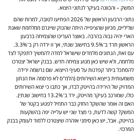
המשק – והכוונה בעיקר לנתוני היצוא. 
נתוני הרבעון הראשון של 2026 הפתיעו לטובה, למרות שהם 
שליליים, מכיוון שהציפייה היתה שהנזק שייגרם ממלחמת שאגת 
הארי יהיה גבוה בהרבה. באוצר העריכו שהצמיחה ברבעון 
הראשון תרד ב־9.5% בחישוב שנתי, אך זו ירדה רק ב־3.3%. 
עם זאת, הנתונים מלמדים שישראל למדה להמשיך לתפקד לצד 
מלחמה, ולא שיש כאן מנוע צמיחה חדש. בבנק ישראל יצטרכו 
להסתכל ביתר קפדנות על סעיף הייצוא. שם נרשמה ירידה 
משמעותית בייצוא השירותים (הלמ"ס לא פרסמה את הנתון 
המדויק של הירידה בהייטק לבדו, אך כתבו כי יצוא השירותים 
כולו, שמורכב בעיקר מהייטק, ירד ב־13.2% בחישוב שנתי). 
האם זה אומר שהשקל החזק כבר התחיל לפגוע בקטר של 
המשק? קשה לדעת, כי מצד שני יש עלייה יפה בהשקעות 
בהייטק. אבל, יש כאן סימני אזהרה שיצטרכו ללמוד לעומק בבנק 
המרכזי.