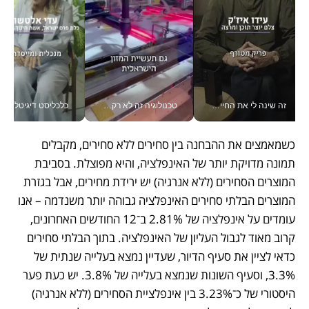
זה שינה לי את החיים: איך עידו איז'ק הופך את הסמארטפון לכלי צילום מקצועי_v
טכנולוגיה זה לא רק בהייטק: גם תעשיית המזון הישראלית מאמצת כלי AI, אוטומציה וניתוח דאטה בזמן אמת
כלכליסט דיגיטל
כשמאמצים את ההבחנה בין סחירים ללא סחירים, מקבלים 
תמונה מדויקת יותר של האינפלציה, והיא מפוצלת. בסביבת 
המוצרים הסחירים (ללא אנרגיה) יש ירידת מחירים, אבל בגזרת 
המוצרים הבלתי סחירים האינפלציה גבוהה יותר משנדמה – אנו 
עומדים על אינפלציה של 2.81% ב־12 החודשים האחרונים, 
קרוב מאוד לגבול העליון של האינפלציה. בתוך הבלתי סחירים 
כדאי לציין את סעיף הדיור, שעדיין נמצא בעלייה שנתית של 
3.3%, וסעיף השונות שנמצא בעלייה של 3.8%. יש כעת פער 
היסטורי של כ־3.23% בין אינפלציית הסחירים (ללא אנרגיה) 