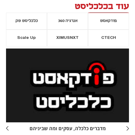
עוד בכלכליסט
פודקאסט
אנרגיה 360
כלכליסט טק
Scale Up
XIMUSNXT
CTECH
יסייה חדשה
נפתח בכרטיסייה חדשה
מדברים כלכלה, עסקים ומה שביניהם