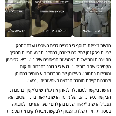
חינוך הוא המשישמה של החיים שלי - V
אני לא צריכה את המשרד: רונית שרעבי-חדד מנהלת ארגון של 30000 עובדים מכל מקום_v
אין שעה שלא התעסקתי במשבר - טל אלכסנדרוביץ’ שגב מנהלת משברים
הרשת מציינת בנוסף כי הפנייה לבית משפט נועדה לספק 
לרשת פסק זמן לתקופה קצובה, במהלכו תבצע הרשת תהליך 
התייצבות והתייעלות באמצעות הנאמנים שימונו שיביאו לפירעון 
מקסימלי של חובותיה. "יודגש כי מדובר בחברות ותיקות 
ומובילות בתחומן. פעילותן של החברות היא רווחית במהותן 
ולחברות קיימת תוחלת הבראה משמעותית", נטען.
הרשת ביקשה למנות לה לנאמן את עו"ד שי גליקמן. במסגרת 
הבקשה נטען כי הבן של מייסד הרשת, ליאור  ברנד, שכיום הוא 
מנכ"ל הרשת, "לאחר שנים בהן לחם למען המדינה ולטובתה 
במסגרת יחידת שלדג, הצטרף לבקשת אביו להקים את מסעדת 