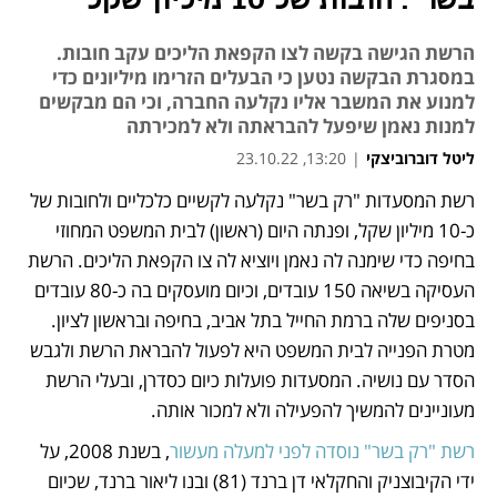
בשר": חובות של 10 מיליון שקל
הרשת הגישה בקשה לצו הקפאת הליכים עקב חובות.
במסגרת הבקשה נטען כי הבעלים הזרימו מיליונים כדי
למנוע את המשבר אליו נקלעה החברה, וכי הם מבקשים
למנות נאמן שיפעל להבראתה ולא למכירתה
ליטל דוברוביצקי
|
13:20, 23.10.22
רשת המסעדות "רק בשר" נקלעה לקשיים כלכליים ולחובות של 
נפתח בכרטיסייה חדשה
כ-10 מיליון שקל, ופנתה היום (ראשון) לבית המשפט המחוזי 
בחיפה כדי שימנה לה נאמן ויוציא לה צו הקפאת הליכים. הרשת 
העסיקה בשיאה 150 עובדים, וכיום מועסקים בה כ-80 עובדים 
בסניפים שלה ברמת החייל בתל אביב, בחיפה ובראשון לציון. 
מטרת הפנייה לבית המשפט היא לפעול להבראת הרשת ולגבש 
הסדר עם נושיה. המסעדות פועלות כיום כסדרן, ובעלי הרשת 
מעוניינים להמשיך להפעילה ולא למכור אותה.
רשת "רק בשר" נוסדה לפני למעלה מעשור
, בשנת 2008, על 
ידי הקיבוצניק והחקלאי דן ברנד (81) ובנו ליאור ברנד, שכיום 