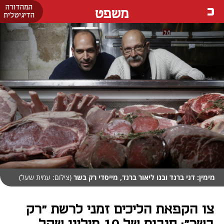
המהדורה
משפט
הדיגיטלית
מימין: דני ברנד ובנו ליאור ברנד, מייסדי רק בשר
(צילום: עמית שעל)
צו הקפאת הליכים זמני לרשת "רק