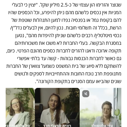
שנוצר והזרימו הון עצמי של כ-2.5 מיליון שקל. "יצוין כי לבעלי 
המניות אין נכסים כלשהם מהם ניתן להיפרע, וכל הכספים שהיו 
להם בקופת גמל או בפנסיה נפדו למען התנהלות שוטפת של 
הרשת, בכלל זה תשלומי חובות. נכון להיום, אין לבעלים נדל"ן/ 
נכסי מיטלטלין/ רכבים כלשהם שניתן להיפדות מהם", נטען 
במסגרת הבקשה. בעלי החברות לא משכו את משכורותיהם 
תקופה ארוכה ודאגו להזרים לחברות כספים מהונם הפרטי. כיום, 
גם כאשר לחברות הכנסות גבוהות - קשה עד בלתי אפשרי 
להשתקם ללא סיוע של בית המשפט כשמעל צווארן של החברות 
מתנופפת חרב נוכח החובות וההתחייבויות לספקים ולנושים 
שונים שהביאו עמם הסגרים בתקופת הקורונה".