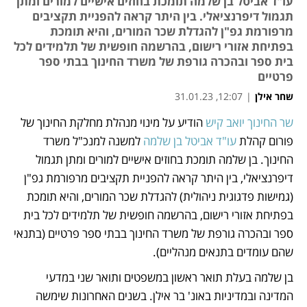
עו"ד אביטל בן שלמה תומכת בחוזים אישיים למורים ומתן
תגמול דיפרנציאלי. בין היתר קראה להפניית תקציבים
מרפורמת גפ"ן להגדלת שכר המורים, והיא תומכת
בפתיחת אזורי רישום, בהרשמה חופשית של תלמידים לכל
בית ספר ובהכרה גורפת של משרד החינוך בבתי ספר
פרטיים
שחר אילן
|
12:07, 31.01.23
שר החינוך יואב קיש
 הודיע על מינוי מנהלת מחלקת החינוך של 
נפתח בכרטיסייה חדשה
נפתח בכרטיסייה חדשה
פורום קהלת 
עו"ד אביטל בן שלמה 
למשנה למנכ"ל משרד 
החינוך. בן שלמה תומכת בחוזים אישיים למורים ומתן תגמול 
דיפרנציאלי, בין היתר קראה להפניית תקציבים מרפורמת גפ"ן 
(גמישות פדגוגית ניהולית) להגדלת שכר המורים, והיא תומכת 
בפתיחת אזורי רישום, בהרשמה חופשית של תלמידים לכל בית 
ספר ובהכרה גורפת של משרד החינוך בבתי ספר פרטיים (בתנאי 
שהם עומדים בתנאים מנהליים).
בן שלמה בעלת תואר ראשון במשפטים ותואר שני במדעי 
המדינה ובמדיניות באונ' בר אילן. בשנים האחרונות שימשה 