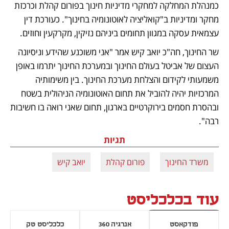
כמנהלת המחלקה למחקרי מדיניות חינוך בפורום קהלת וכרכזת 
מחקר ומדיניות ב"קואליציה לאוטונומיה בחינוך". כעורכת דין 
עצמאית עסקה במגוון תחומים ביניהם נזיקין, מקרקעין וחוזים.
שר החינוך, חה"כ יואב קיש אמר "אני משוכנע שהידע וניסיונה 
העצום של אביטל בעולם החינוך ובמערכת החינוך יתרמו באופן 
משמעותי לקידום והצלחת מערכת החינוך. בין משימותיה 
המרכזיות יהיה להוביל את תחום האוטונומיה הניהולית בשטח 
ובהסרת חסמים בירוקרטיים בארגון, תחום שאני רואה בו חשיבות 
רבה".
תגיות
משרד החינוך
פורום קהלת
יואב קיש
עוד בכלכליסט
פודקאסט
אנרגיה 360
כלכליסט טק