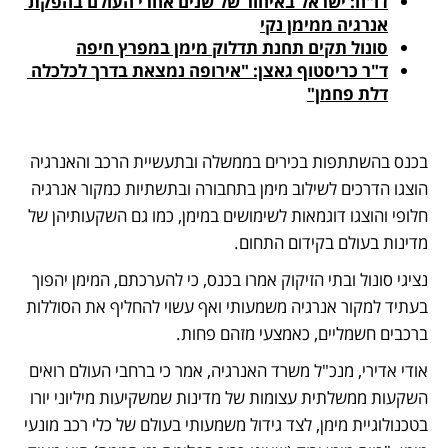
דו"ח: ישראל באיחור של שנים אחרי העולם בהפקת 
אנרגיה ממימן נקי
סונול תקים תחנת תדלוק מימן במפרץ חיפה
ד"ר כריסטוף גאצן: "אירופה נמצאת בדרך לכלכלה 
דלת פחמן"
בכנס בהשתתפות בכירים בממשלה ובתעשיית הרכב והאנרגיה 
הוצגו הדרכים לשילוב מימן בתחבורה ובתשתיות כמקור אנרגיה 
חלופי והוצגו דוגמאות לשימושים במימן, כמו גם השקעותיהן של 
מדינות בעולם בקידום התחום. 
נציגי סונול ובתי הזיקוק אמרו בכנס, כי להערכתם, המימן יהפוך 
בעתיד למקור אנרגיה משמעותי ואף עשוי להחליף את הסוללות 
ברכבים חשמליים, כאמצעי מזהם פחות.
אודי אדירי, מנכ"ל משרד האנרגיה, אמר כי ברחבי העולם רואים 
השקעות ממשלתית עצומות של מדינות שמשקיעות מיליוני יורו 
בטכנולוגיית מימן, לצד גידול משמעותי בעולם של כלי רכב מונעי 