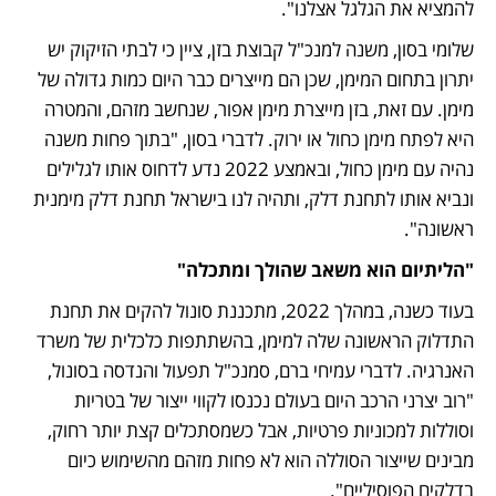
להמציא את הגלגל אצלנו".
שלומי בסון, משנה למנכ"ל קבוצת בזן, ציין כי לבתי הזיקוק יש 
יתרון בתחום המימן, שכן הם מייצרים כבר היום כמות גדולה של 
מימן. עם זאת, בזן מייצרת מימן אפור, שנחשב מזהם, והמטרה 
היא לפתח מימן כחול או ירוק. לדברי בסון, "בתוך פחות משנה 
נהיה עם מימן כחול, ובאמצע 2022 נדע לדחוס אותו לגלילים 
ונביא אותו לתחנת דלק, ותהיה לנו בישראל תחנת דלק מימנית 
ראשונה".
"הליתיום הוא משאב שהולך ומתכלה"
בעוד כשנה, במהלך 2022, מתכננת סונול להקים את תחנת 
התדלוק הראשונה שלה למימן, בהשתתפות כלכלית של משרד 
האנרגיה. לדברי עמיחי ברם, סמנכ"ל תפעול והנדסה בסונול, 
"רוב יצרני הרכב היום בעולם נכנסו לקווי ייצור של בטריות 
וסוללות למכוניות פרטיות, אבל כשמסתכלים קצת יותר רחוק, 
מבינים שייצור הסוללה הוא לא פחות מזהם מהשימוש כיום 
בדלקים הפוסיליים".