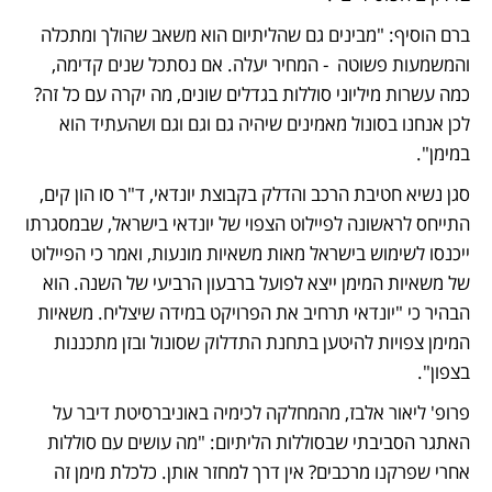
ברם הוסיף: "מבינים גם שהליתיום הוא משאב שהולך ומתכלה 
והמשמעות פשוטה  - המחיר יעלה. אם נסתכל שנים קדימה, 
כמה עשרות מיליוני סוללות בגדלים שונים, מה יקרה עם כל זה? 
לכן אנחנו בסונול מאמינים שיהיה גם וגם וגם ושהעתיד הוא 
במימן".
סגן נשיא חטיבת הרכב והדלק בקבוצת יונדאי, ד"ר סו הון קים, 
התייחס לראשונה לפיילוט הצפוי של יונדאי בישראל, שבמסגרתו 
ייכנסו לשימוש בישראל מאות משאיות מונעות, ואמר כי הפיילוט 
של משאיות המימן ייצא לפועל ברבעון הרביעי של השנה. הוא 
הבהיר כי "יונדאי תרחיב את הפרויקט במידה שיצליח. משאיות 
המימן צפויות להיטען בתחנת התדלוק שסונול ובזן מתכננות 
בצפון".
פרופ' ליאור אלבז, מהמחלקה לכימיה באוניברסיטת דיבר על 
האתגר הסביבתי שבסוללות הליתיום: "מה עושים עם סוללות 
אחרי שפרקנו מרכבים? אין דרך למחזר אותן. כלכלת מימן זה 