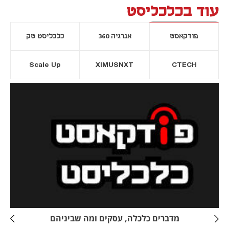
עוד בכלכליסט
פודקאסט
אנרגיה 360
כלכליסט טק
Scale Up
XIMUSNXT
CTECH
יסייה חדשה
נפתח בכרטיסייה חדשה
מדברים כלכלה, עסקים ומה שביניהם