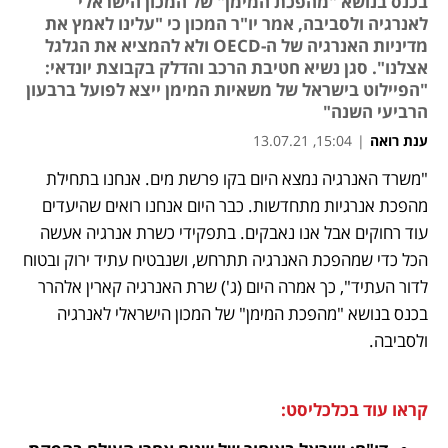
בכנס בנושא "מהפכת המימן" של המכון הישראלי
לאנרגיה ולסביבה, אמר יו"ר המכון כי "עלינו לאמץ את
מדיניות האנרגיה של ה-OECD ולא להמציא את הגלגל
אצלנו". סגן נשיא חטיבת הרכב והדלק בקבוצת יונדאי:
"הפיילוט בישראל של משאיות המימן ייצא לפועל ברבעון
הרביעי השנה"
ענת רואה
|
15:04, 13.07.21
"משרד האנרגיה נמצא היום בקו פרשת מים. אנחנו בתחילת 
נפתח בכרטיסייה חדשה
נפתח בכרטיסייה חדשה
נפתח בכרטיסייה חדשה
מהפכת אנרגיות מתחדשות. כבר היום אנחנו רואים שהיעדים 
עוד רחוקים אבל אנו נאבקים. בתפקידי כשרת אנרגיה אעשה 
הכל כדי שמהפכת האנרגיה תתרחש, ושנבטיח עתיד ירוק ובטוח 
לדור העתיד", כך אמרה היום (ג') שרת האנרגיה קארין אלהרר 
בכנס בנושא "מהפכת המימן" של המכון הישראלי לאנרגיה 
ולסביבה. 
קראו עוד בכלכליסט: