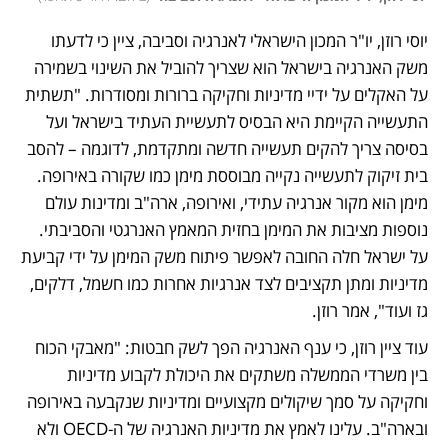
יוסי רוזן, יו"ר המכון הישראלי לאנרגיה וסביבה, ציין כי לדעתו 
משק האנרגיה בישראל הוא שצריך להוביל את השינוי בשמירה 
על האקלים על ידיי מדיניות וחקיקה ברורות ומסודרות. "תשתית 
התעשייה הקיימת היא הבסיס לתעשיית העתיד בישראל ועל 
בסיסה צריך להקים תעשייה חדשה ומתקדמת, לדוגמה – להסב 
בית זיקוק לתעשייה נקייה מבוססת מימן כמו שקורה באירופה. 
מימן הוא מקור אנרגיה עתידי, ואירופה, ארה"ב ומדינות עולם 
נוספות מציבות את המימן בחזית המאמץ האנרגטי והסביבתי. 
על ישראל חלה החובה לאפשר פיתוח משק המימן על ידי קביעת 
מדיניות ומתן תקציבים לצד אנרגיות אחרות כמו חשמל, דלקים, 
גז ועוד", אמר רוזן. 
עוד ציין רוזן, כי ענף האנרגיה הפך לשק חבטות: "מאבקי הכוח 
בין משרדי הממשלה משתקים את היכולת לקבוע מדיניות 
וחקיקה על סמך שיקולים מקצועיים ומדיניות שנקבעה באירופה 
ובארה"ב. עלינו לאמץ את מדיניות האנרגיה של ה-OECD ולא 