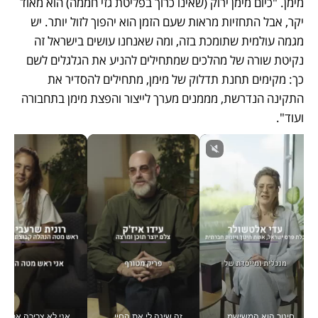
מימן. "כיום מימן ירוק (שאינו כרוך בפליטת גזי חממה) הוא מאוד 
יקר, אבל התחזיות מראות שעם הזמן הוא יהפוך לזול יותר. יש 
מגמה עולמית שתומכת בזה, ומה שאנחנו עושים בישראל זה 
נקיטת שורה של מהלכים שמתחילים להניע את הגלגלים לשם 
כך: מקימים תחנת תדלוק של מימן, מתחילים להסדיר את 
התקינה הנדרשת, מממנים מערך לייצור והפצת מימן בתחבורה 
ועוד".
חינוך הוא המשישמה של החיים שלי - V
זה שינה לי את החיים: איך עידו איז'ק הופך את הסמארטפון לכלי צילום מקצועי_v
אני לא צריכה את המשרד: