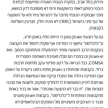
והירוק בתל אביב, במקרה הנוכחי הוועדה המייעצת לבחינת 
היבטי ביטחון לאומי בהשקעות זרות לא מוסמכת לדון בנושא, 
מפני שבמקרה הנוכחי מדובר על רכש של ציוד ולא על השקעה 
של גוף סיני בישראל (CRRC לא תהיה חלק  מגרעין השליטה 
בקבוצה).
גם על הצעת Jtrain נטען כי הייתה זולה באופן חריג, 
וב"כלכליסט" נחשף כי המדינה אף שקלה לפסול את הקבוצה 
בעקבות הרכב ההצעה ומחיר הההפעלה והתחזוקה הנמוך. מאז 
ש-Jtrain זכו במכרז הם סבלו מעזיבת השותפה הספרדית 
COMSA, ככל הנראה על רקע פוליטי עקב מלחמת חרבות 
ברזל. בקבוצות שהתחרו ב-Jtrain מתחו בזמנו ביקורת על האופן 
שבו המדינה ניהלה את המכרז וביקרו את הגמישות הגדולה 
שניתנת לזכיין המאפשרת לו להחליף ספקים, ולשנות את מבנה 
המניות שלו. "זו כבר לא ההצעה שזכתה", אמר אז בכיר באחת 
מהקבוצות המתחרות ל"כלכליסט". בקבוצת Jtrain טוענים 
מנגד כי העיכובים והשינויים מול הספקים הבינלאומיים לא 