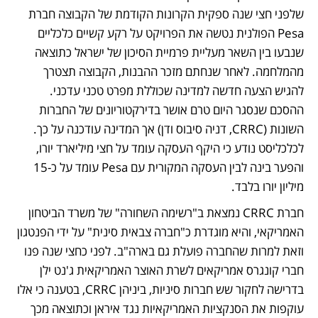
שלפני חצי שנה ספקית הקרונות הקודמת של הקבוצה חברת 
Pesa הפולנית נטשה את הפרויקט על רקע קשיים כלכליים 
שנבעו בין השאר מעליית פרמיית הסיכון של ישראל כתוצאה 
מהמלחמה. לאחר שנחתם מזכר ההבנות, הקבוצה תצטרך 
להגיש הצעה חדשה למדינה שכוללת מפרט טכני עדכני. 
ההסכם שנסגר היום טרם אושר בדירקטוריונים של החברות 
השונות (CRRC, דניה סיבוס ודן) אך המדינה עודכנה על כך. 
לכלכליסט נודע כי היקף העסקה עומד על חצי מיליארד יורו, 
והפער בינה לבין העסקה המקורית עם Pesa עומד על כ-15 
מיליון יורו בלבד.
חברת CRRC נמצאת ב"רשימה השחורה" של משרד הביטחון 
האמריקאי, והיא מוגדרת כ"חברה צבאית סינית" על ידי הפנטגון 
וזאת למרות שהחברה פועלת גם בארה"ב. לפני כחצי שנה פנו 
חברי קונגרס אמריקאים לשרת האוצר האמריקאית ג'נט ילן 
בדרישה לחקור שש חברות סיניות, ביניהן CRRC, בטענה כי אלו 
עוקפות את הסנקציות האמריקאיות נגד איראן וכתוצאה מכך 