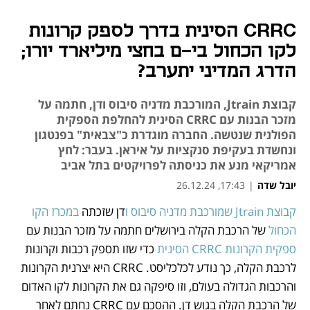
CRRC הסינית בדרך לספק קרונות
לקו הכחול בי-ם בחצי מיליארד יורו;
הדרג המדיני יתערב?
קבוצת Jtrain, המורכבת מדניה סיבוס ודן, חתמה על
מזכר הבנות עם CRRC הסינית להחלפת הספקית
הפולנית שנטשה. החברה מוגדרת כ"צבאית" בפנטגון
ונחשדת בעקיפת סנקציות על איראן. בעבר: לחץ
אמריקאי מנע את כניסתה לפרויקטים בתל אביב
יובל שדה
|
17:43, 26.12.24
קבוצת Jtrain שמורכבת מדניה סיבוס ו
דן שזכתה 
במכרז הקו 
נפתח בכרטיסייה חדשה
נפתח בכרטיסייה חדשה
נפתח בכרטיסייה חדשה
הכחול
 של הרכבת הקלה בירושלים חתמה על מזכר הבנות עם
ספקית הקרונות CRRC הסינית
 כדי שזו תספק רכבות וקרונות 
לרכבת הקלה, כך נודע לכלכליסט. CRRC היא יצרנית הקרונות 
והרכבות הגדולה בעולם, וזו סיפקה גם את הקרונות לקו האדום 
של הרכבת הקלה בגוש דן. ההסכם עם CRRC נחתם לאחר 