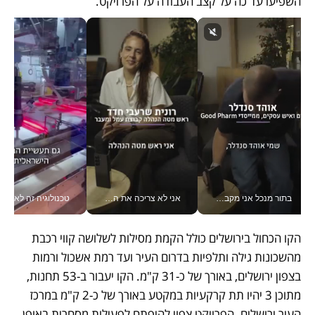
השפיעו עד כה על קצב העבודה על הפרויקט.
בתור מנכל אני מקבל מאות החלטות ביום, וה- Galaxy Z Fold8 Ultra עוזר לי לחתוך אותן מהר יותר_v
אני לא צריכה את המשרד: רונית שרעבי-חדד מנהלת ארגון של 30000 עובדים מכל מקום_v
טכנולוגיה זה לא רק בהייטק: גם תעשיי
הקו הכחול בירושלים כולל הקמת מסילות לשלושה קווי רכבת 
מהשכונות גילה ותלפיות בדרום העיר ועד רמת אשכול ורמות 
בצפון ירושלים, באורך של כ-31 ק"מ. הקו יעבור ב-53 תחנות, 
מתוכן 3 יהיו תת קרקעיות במקטע באורך של כ-2 ק"מ במרכז 
העיר ירושלים. הפרויקט צפוי להיפתח לפעילות מסחרית באופן 