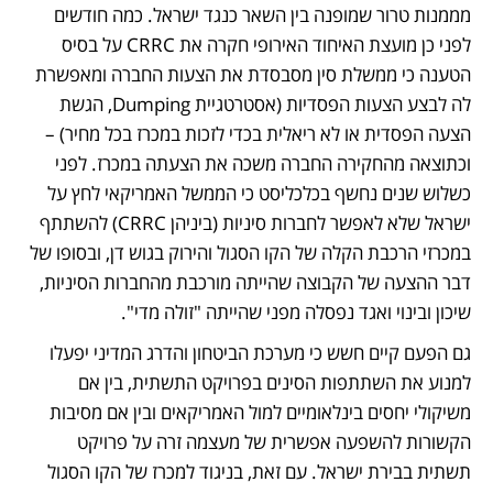
מממנות טרור שמופנה בין השאר כנגד ישראל. כמה חודשים 
לפני כן מועצת האיחוד האירופי חקרה את CRRC על בסיס 
הטענה כי ממשלת סין מסבסדת את הצעות החברה ומאפשרת 
לה לבצע הצעות הפסדיות (אסטרטגיית Dumping, הגשת 
הצעה הפסדית או לא ריאלית בכדי לזכות במכרז בכל מחיר) – 
וכתוצאה מהחקירה החברה משכה את הצעתה במכרז. לפני 
כשלוש שנים נחשף בכלכליסט כי הממשל האמריקאי לחץ על 
ישראל שלא לאפשר לחברות סיניות (ביניהן CRRC) להשתתף 
במכרזי הרכבת הקלה של הקו הסגול והירוק בגוש דן, ובסופו של 
דבר ההצעה של הקבוצה שהייתה מורכבת מהחברות הסיניות, 
שיכון ובינוי ואגד נפסלה מפני שהייתה "זולה מדי".
גם הפעם קיים חשש כי מערכת הביטחון והדרג המדיני יפעלו 
למנוע את השתתפות הסינים בפרויקט התשתית, בין אם 
משיקולי יחסים בינלאומיים למול האמריקאים ובין אם מסיבות 
הקשורות להשפעה אפשרית של מעצמה זרה על פרויקט 
תשתית בבירת ישראל. עם זאת, בניגוד למכרז של הקו הסגול 