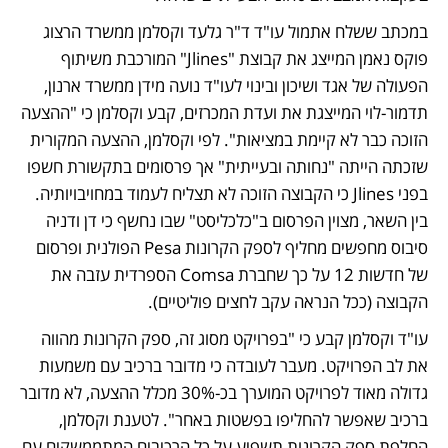
במכתב ששלח אתמול עו"ד ד"ר גלעד וקסלמן ממשרד הרצוג 
פוקס נאמן המייצג את קבוצת "Jlines" המורכבת משיתוף 
הפעולה של אגד ושיכון ובינוי לעו"ד נועה מידן ממשרד ארנון, 
תדמור-לוי המייצגת את ועדת המכרזים, קבע וקסלמן כי "ההצעה 
הזוכה כבר לא קיימת במציאות". לפי וקסלמן, ההצעה המקורית 
שזכתה הייתה "נחותה ובעייתית" אך פרסומים בתקשורת חשפו 
בפני Jlines כי הקבוצה הזוכה לא תצליח לעמוד במחויבויותיה. 
בין השאר, מצוין הפרסום ב"כלכליסט" שבו נחשף כי דן ודניה 
סיבוס מחפשים מחליף לספק הקרונות Pesa הפולנית ופרסום 
של חדשות 12 על כך שחברת Comsa הספרדית עזבה את 
הקבוצה (ככל הנראה עקב לחצים פוליטיים).
עו"ד וקסלמן קבע כי "בפרויקט מסוג זה, ספק הקרונות מהווה 
את לב הפרויקט. מעבר לעובדה כי מדובר ברכיב עם משמעות 
גדולה מאוד לפרויקט המוערך בכ-30% מכלל ההצעה, לא מדובר 
ברכיב שאפשר להחליפו בפשטות באחר". לטענת וקסלמן, 
החלפת ספק הקרונות תשפיע על כל הרכיבים המתממשקים עם 