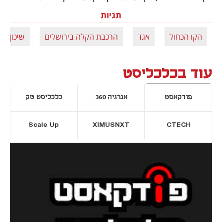
תגיות
הקו הכחול
אגד
הרכבת הקלה בירושלים
שיכון ובי
עוד בכלכליסט
פודקאסט
אנרגיה 360
כלכליסט טק
Scale Up
XIMUSNXT
CTECH
יסייה חדשה
נפתח בכרטיסייה חדשה