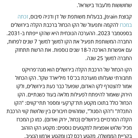
שחוששות מלעבוד בישראל. 
קבוצת Jtrain, בבעלות משותפת של דן ודניה סיבוס, 
זכתה 
במכרז
 להקמה ותפעול של הקו הכחול ברכבת הקלה בירושלים 
בספטמבר 2023. ההערכה הנוכחית היא שהקו ייפתח ב-2031. 
החברה המשותפת תפעיל את הקו למשך למשך 7 שנים לפחות, 
עם אפשרות הארכה ל-18 שנים נוספות. את הרשת תתחזק 
החברה למשך 25 שנה.
הקו הכחול של הרכבת הקלה בירושלים הוא מגה־פרויקט 
תחבורתי שעלותו מוערכת בכ־10 מיליארד שקל. הקו הכחול 
אמור להצטרף לקו האדום, שפועל כבר כעת בירושלים, ולקו 
הירוק שאמור להיפתח לפעילות מלאה בעוד כשנתיים. הקו 
הכחול כולל בתוכו מקטע תת־קרקעי ומספר תתי־קווים: "הקו 
התכלת" ו"הקו הסגול", שמהווים חיבורים בין שלושת קווי הרכבת 
הקלה המרכזיים בירושלים (כחול, ירוק ואדום). כמו כן המכרז 
מכיל שלוש אופציות למקטעים נוספים: מקטע הקו הזהוב 
בקריית הממשלה, מקטע רכס לבן ומקטע ארמון הנציב.