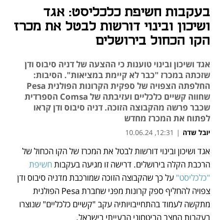
בעקבות חשיפת כלכליסט: אגד
ושיכון ובינוי דורשות לבטל את מכרז
הקו הכחול בירושלים
אגד ושיכון ובינוי טוענות כי ההצעה של דניה סיבוס ודן
שזכתה במכרז "כבר לא קיימת במציאות". הסיבות:
החלפתה הצפויה של ספקית הקרונות הפולנית Pesa
שחווה קשיים כלכליים ועזיבתה של Comsa הספרדית
שכבר פרשה מהקבוצה הזוכה. דניה סיבוס ודן קראו
לפתוח את המכרז מחדש
יובל שדה
|
12:31, 10.06.24
אגד ושיכון ובינוי דורשות לבטל את המכרז של הקו הכחול של 
נפתח בכרטיסייה חדשה
נפתח בכרטיסייה חדשה
הרכבת הקלה בירושלים. דרישה זו מגיעה בעקבות 
חשיפת 
"כלכליסט"
 על כך שהקבוצה הזוכה שמורכבת מדניה סיבוס ודן 
צפויה להחליף ספק קרונות מפני שחברת Pesa הפולנית 
מתקשה לעמוד בהתחייבויותיה עקב "קשיים כלכליים" שנוצרו 
בעקבות המצב הביטחוני הבעייתי בישראל.