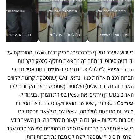
חינוך הוא המשישמה של החיים שלי - V
כלכליסט דיגיטל "חינוך הוא המשימה של החיים שלי"_v
בתור מנכל אני מקבל מאות הח
בשבוע שעבר נחשף ב"כלכליסט" כי קבוצת Jtrain המוחזקת על 
ידי דניה סיבוס ודן תחבורה מחפשת מחליף לספק הקרונות 
הפולני Pesa. ל"כלכליסט" נודע כי ב-Jtrain בחנו אפשרות כי 
חברות רכבות אחרות כמו יונדאי, CAF (שמספקת קרונות לקווים 
האדום והירוק בירושלים) ואלסטום (שמספקת את הקרונות לקו 
האדום בגוש דן) יחליפו את Pesa במידת הצורך. בניגוד ל-
Comsa הספרדית, שפרשה מהפרויקט ככל הנראה מסיבות 
פוליטיות הנוגעות למלחמה, Pesa צפויה לצאת מהפרויקט 
מסיבות כלכליות – אך גם הן קשורות למלחמה. בין השאר נודע 
כי Pesa מתקשה לחתום עם ספקים במחירים כפי שציפתה עקב 
"פרמיית סיכון" שנוספה לפרויקט מבחינת חברות זרות 