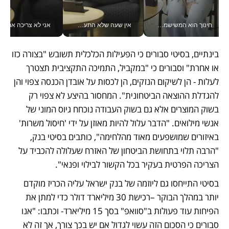
חינוך הוא המשישמה של החיים שלי - V
אין שעה שלא התעסקתי במשבר - טל אלכסנדרוביץ’ שגב מנהלת משברים תקשורתיים מכל מקום עם ה- Galaxy Z Fold8 Ultra שלה_v
אני לא צריכה את המשרד:
בינתיים, בסיטי סבורים כי הפעילות הכלכלית תשובש "בצורה כזו 
או אחרת" וסבורים כי "במקביל, התמיכה התקציבית תצטרך 
לעלות - הן לשיקום הנזקים, הן לכסות על אובדן הכנסה צפוי והן 
להגדלת ההוצאה הביטחונית". המחסור בהיצע לא צפוי רק 
בשוק המוצרים אלא גם בשוק העבודה נוכחח גיוס המוני של 
אנשי מילואים. "הדבר עלול להיות מאוזן על ידי 'חיסול משרות' 
באיזורים שמושפעים מאוד מהלחימה", כותבים בסיטי בנק, 
"הרבה תלוי בתחושת הביטחון של האזרח שעלולה להכביד על 
הצריכה הפרטית בעקיר בכל הקשור לבילוי ופנאי". 
בסיטי התייחסו גם ליוזמה של בנק ישראל עליה הכריז מוקדם 
יותר במהלך הבוקר –רכישת 30 מיליארד דולר כדי למתן את 
הפיחות עוד פעולות ב"סוואפ" בסך 15 מיליארד- וכתבו: "אנו 
סבורים כי הסכום הזה עשוי לגדול אם יש בכך צורך, אך זה לא 