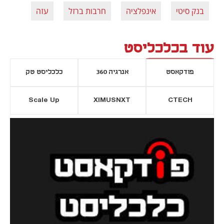
בנק סיטי
אינפלציה
חרבות ברזל
עזה
עוד בכלכליסט
פודקאסט
אנרגיה 360
כלכליסט טק
Scale Up
XIMUSNXT
CTECH
יסייה חדשה
נפתח בכרטיסייה חדשה