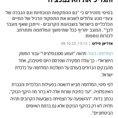
ותגדיל את האינפלציה
בסיטי מזהירים כי "גם ההתקפות הנוכחיות וגם הגברה של
צעדי מנע עלולים לשבש את התפקוד הרגיל של החיים
הכלכליים בישראל בשבועות הקרובים - וייתכן שאף מעבר
לכך". המצב יחריף ככל שתימשך המלחמה ותתרחב
לגזרות נוספות
אדריאן פילוט
|
13:13, 09.10.23
המלחמה בעזה
 תהווה "זעזוע סטנגפלציוני" עבור המשק 
נפתח בכרטיסייה חדשה
הישראלי - כך עולה מסקירה שפרסם היום סיטיבנק, אחד 
מהבנקים הגדולים בעולם על השלכות המלחמה על כלכלת 
ישראל. 
לפי סיטי, המלחמה תביא להאטה בפעילות הכלכלית והגברת 
האינפלציה. "עד כתיבת שורות אלה לא ברור מה היקף הנזק", 
נכתב בדוח. "ההשפעה על הצמיחה בשבועות הקרובים תהיה 
תלויה לא רק בהיקף הנזקים אלא גם ברמת האיומים 
הביטחוניים".