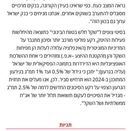
נראה המצב כעת. כפי שראינו בעידן הקורונה, בנקים מרכזיים 
מסוגלים להתערב בשווקים אחרים. אנחנו מניחים כי בנק ישראל 
ערוך גם בכוון הזה". 
בסיטי צופים ל"שקל חלש בטווח הבינוני" כתוצאה מהיחלשות 
פעילות ההיטק, רקע פוליטי מורכב יותר וסיכון מתגבר על 
המדיניות המוניטרית (האינפלציה עלולה לעלות הן מפיחות 
השקל והן מהקטנת ההיצע –א.פ.) ומזהירים כי אחת ההשלכות 
האופציונליות היא הדירדרות בתמונה הפסיקאלית של ישראל 
(עליה בגרעון):" יתכן כי גידול של 0.5% ועד 1% תמ"ג בגירעון 
המתוכנן ב-2024 הוא תרחיש סביר. לכן, אנו מעלים את תחזית 
הגרעון הצפוי על רקע הסיכונים החדשים לרמה של 2.5% תמ"ג 
- מגדיל את הסיכויים לעקום תשואות תלול יותר של אג"ח 
ממשלתיות ושל השקל". 
תגיות