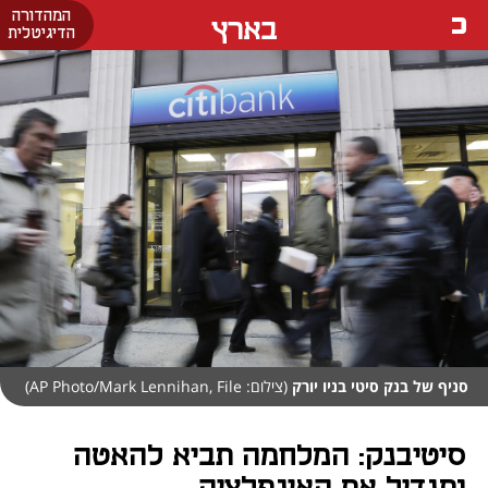
המהדורה
בארץ
הדיגיטלית
סניף של בנק סיטי בניו יורק
(צילום: AP Photo/Mark Lennihan, File)
סיטיבנק: המלחמה תביא להאטה