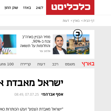
24/7
באזז
שוק ההון
דף הבית
בארץ
דעות
מחיר הבניין בארה"ב
צנח ב-90%,
כלכליסט
דיגיטל
והחלומות על תשואה
גבוהה התנפצו
אלמוג עזר
בארץ
משפט
רכב
דעות
קריירה
uns 100
ישראל מאבדת א
אסף אברהמי
08:49, 07.07.25