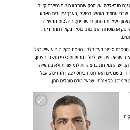
הממשלה הנוגעות לשיקום נזקי המלחמה עם חזבאללה. אין ספק שהתמונה שהצטיירה קשה 
מאד. מתוך תקציבי השיקום שהובטחו, רק שברי אחוזים מומשו בפועל (בערך עשירית האחוז 
מתקציבי המיגון ושליש אחוז מתקציבים למימון פעילות בטחון ביישובים). החלטות ממשלה 
שהתקבלו בקול תרועה רמה כמו חיזוק ההייטק או מוסדות התרבות, בוטלו בקול דממה דקה. 
מים. 
 אבל האמירה "ישראל מאבדת את הצפון" מספרת סיפור מאד חלקי. האמת הקשה היא שישראל 
מאבדת לא רק את הצפון. ישראל מאבדת את ישראל. אכן יש זלזול במחויבות כלפי תושבי הצפון. 
יש פער מקומם בין ההחלטות והביצוע שלהן. יש התמקדות בהצהרות לתקשורת ולא בעשייה 
בשטח. אכן התופעות האלה מוחשיות במיוחד בשנתיים האחרונות ביחס לצפון המדינה. אבל 
ולמרכז. כל אזרחי ישראל כולם סובלים מהן.
המרכז להעצמת האזרח מקיים מעקב אחר 
עוקבים אחריהן ככאלה שיושמו, יושמו חלקית 