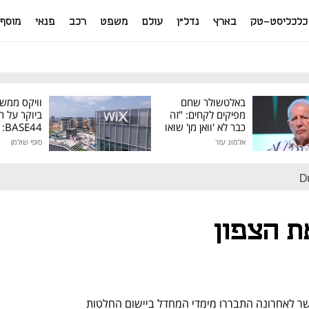
כלכליסט-טק
בארץ
נדל"ן
עולם
משפט
רכב
פנאי
מוסף
באלטשולר שחם
וויקס ממש
מפיקים לקחים: "זה
ביוקר על ר
כבר לא 'וואן מן' שואו
44
של גילעד"
אלמוג עזר
סופי שולמן
מיליון דולר
D
ת הצפון
"ישראל מאבדת הצפון" זעקו הכותרות כאשר לאחרונה התבררו מימדי המחדל ביישום החלטות 