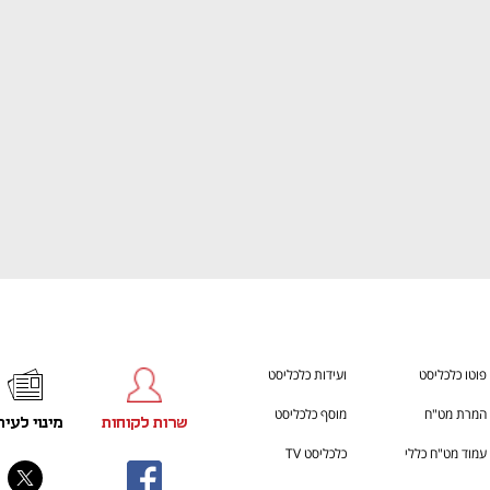
ענף במתח גבוה
מדברים כלכלה, עסקים ומה שב
פוטו כלכליסט
ועידות כלכליסט
המרת מט"ח
מוסף כלכליסט
שרות לקוחות
מינוי לעית
עמוד מט"ח כללי
כלכליסט TV