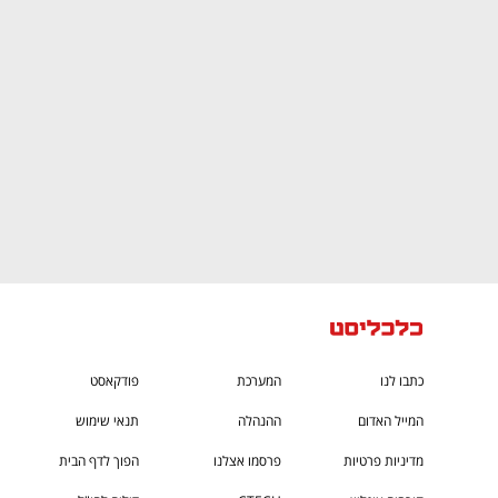
CTech – the
הבית של ההייטק הישראלי
כתבו לנו
המערכת
פודקאסט
המייל האדום
ההנהלה
תנאי שימוש
מדיניות פרטיות
פרסמו אצלנו
הפוך לדף הבית