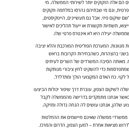
יהודים וערבים. כמובן שהנפגעים העיקריים הם אלה הזקוקים יותר לשירותי הממשלה. מי 
שאינם יכולים לממן חינוך פרטי או רפואה פרטית, וגם מי שבתיהם נהרסו במלחמה וזקוקים 
לרשיות המס לשם פיצוי או לגופי התכנון לשם שיקום פיזי. אבל גם תעשיינים, הייטקיסטים, 
ויזמים נפגעים כשהחלטות בנושא מענקי ייצוא, תשתיות תקשורת או ייעול תהליכים לאישור 
 שממשלה יעילה היא לא אינטרס פרטי שלו.
כשלי הביצוע של הממשלה נובעים מסיבות מגוונות. המערכת הפוליטית המורכבת והלא יציבה 
שלנו גורמת לפוליטיקאים להתחרות אחד בשני בהצהרות, כשהבחירות הקרובות בראש 
מעייניהם יותר מהמחויבויות ארוכות הטווח. מאותה הסיבה המשרדים של השרים לעיתים 
קרובות אינם מתואמים ביניהם. התכניות שמתפרסמות כדי להשקיט לחץ ציבורי מנותקות 
 לקוי. כח האדם המקצועי הולך ומתדלדל.
החובה שלנו לדאוג לביצוע החלטות הממשלה לשיקום הצפון, עוברת דרך שיפור יכולות הביצעו 
של הממשלה בכל הארץ ובכל התחומים. כאשר אנחנו מתמקדים בדרישה מהממשלה לקבל 
וע שלהן, אנחנו עושים לה הנחה גדולה ומזיקה. 
אמרו מעתה "הצפון זה כאן", כולנו סובלים ממשרדי ממשלה שאינם מיישמים את ההחלטות 
דרוש מציאות אחרת – למען הצפון, הדרום והמרכז.