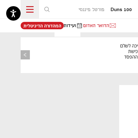
Duns 100
פורטל פיננסי
נפתח בכרטיסייה חדשה
הדואר האדום
ועידות
המהדורה הדיגיטלית
יכה לשלם
כישת
BASE: ההפסד
הרבעוני זינק ל-76