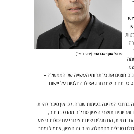
האחרונה בה זכינו לראות החלטה שאפשר 
שנים! הבדיקות של מעל 70 החלטות מחמש 
השנים האחרונות מעלות שכולן לא יושמו או 
יושמו חלקית. בדיקה מקיפה של 134 החלטות 
ישנות יותר שהתקבלו במהלך שנות העשרה 
של המאה ה-21 מצאה שרק על אחת מכל 
פרופ' אסף אברהמי
(
ינאי יחיאל
)
שבע (!) החלטות ממשלה ניתן לומר שיושמה 
במלואה. כמעט מחצית מההחלטות לא יושמו 
כלל או שיושמו בחציין או פחות מכך. הנתונים חוצים את כל תחומי העשייה של הממשלה – 
רווחה, אנרגיה, דת, בריאות, בטיחות וכמעט כל תחום שתבחרו. אפילו החלטות על יישום 
אלה הסטנדרטים לביצוע החלטות ממשלה ברחבי המדינה בעיתות שגרה. לכן אין סיבה להיות 
מופתעים שכאשר מגיעה עת חירום ואחינו ואחיותינו תושבי הצפון סובלים מהרס בבתים, 
במפעלים, בחקלאות ובתשתיות הפיזיות והחברתיות, הם מגלים שירות ציבורי עם יכולות ביצוע 
מוגבלות ביותר. הם סובלים מהסימפטום. כולנו סובלים מהמחלה. היום זה הצפון, אתמול ומחר 