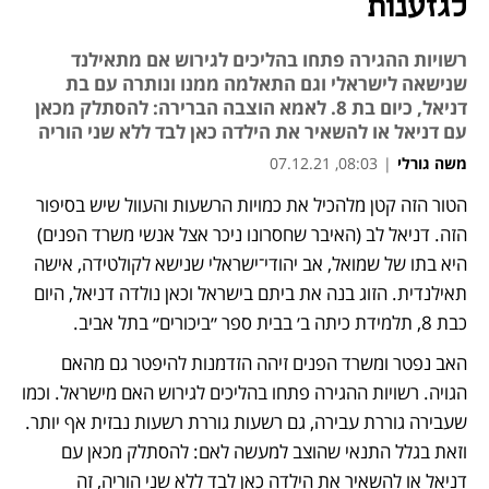
לגזענות
רשויות ההגירה פתחו בהליכים לגירוש אם מתאילנד
שנישאה לישראלי וגם התאלמה ממנו ונותרה עם בת
דניאל, כיום בת 8. לאמא הוצבה הברירה: להסתלק מכאן
עם דניאל או להשאיר את הילדה כאן לבד ללא שני הוריה
משה גורלי
|
08:03, 07.12.21
הטור הזה קטן מלהכיל את כמויות הרשעות והעוול שיש בסיפור 
הזה. דניאל לב (האיבר שחסרונו ניכר אצל אנשי משרד הפנים) 
היא בתו של שמואל, אב יהודי־ישראלי שנישא לקולטידה, אישה 
תאילנדית. הזוג בנה את ביתם בישראל וכאן נולדה דניאל, היום 
כבת 8, תלמידת כיתה ב׳ בבית ספר ״ביכורים״ בתל אביב.
האב נפטר ומשרד הפנים זיהה הזדמנות להיפטר גם מהאם 
הגויה. רשויות ההגירה פתחו בהליכים לגירוש האם מישראל. וכמו 
שעבירה גוררת עבירה, גם רשעות גוררת רשעות נבזית אף יותר. 
וזאת בגלל התנאי שהוצב למעשה לאם: להסתלק מכאן עם 
דניאל או להשאיר את הילדה כאן לבד ללא שני הוריה, זה 