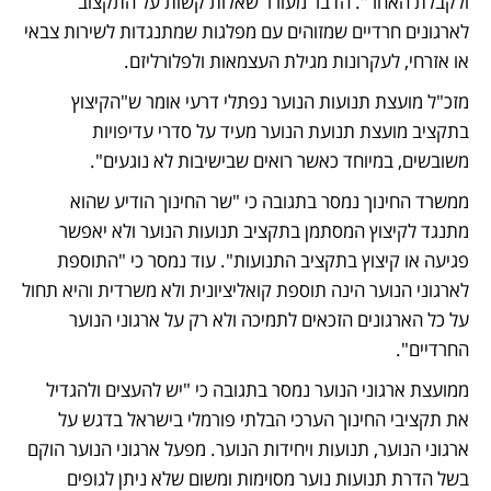
ולקבלת האחר". הדבר מעורר שאלות קשות על התקצוב 
לארגונים חרדיים שמזוהים עם מפלגות שמתנגדות לשירות צבאי 
או אזרחי, לעקרונות מגילת העצמאות ולפלורליזם.
מזכ"ל מועצת תנועות הנוער נפתלי דרעי אומר ש"הקיצוץ 
בתקציב מועצת תנועת הנוער מעיד על סדרי עדיפויות 
משובשים, במיוחד כאשר רואים שבישיבות לא נוגעים".
ממשרד החינוך נמסר בתגובה כי "שר החינוך הודיע שהוא 
מתנגד לקיצוץ המסתמן בתקציב תנועות הנוער ולא יאפשר 
פגיעה או קיצוץ בתקציב התנועות". עוד נמסר כי "התוספת 
לארגוני הנוער הינה תוספת קואליציונית ולא משרדית והיא תחול 
על כל הארגונים הזכאים לתמיכה ולא רק על ארגוני הנוער 
החרדיים".
ממועצת ארגוני הנוער נמסר בתגובה כי "יש להעצים ולהגדיל 
את תקציבי החינוך הערכי הבלתי פורמלי בישראל בדגש על 
ארגוני הנוער, תנועות ויחידות הנוער. מפעל ארגוני הנוער הוקם 
בשל הדרת תנועות נוער מסוימות ומשום שלא ניתן לגופים 