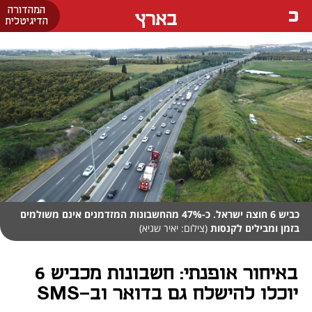
המהדורה
בארץ
הדיגיטלית
כביש 6 חוצה ישראל. כ-47% מהחשבונות המזדמנים אינם משולמים
בזמן ומבילים לקנסות
(צילום: יאיר שגיא)
באיחור אופנתי: חשבונות מכביש 6
יוכלו להישלח גם בדואר וב-SMS