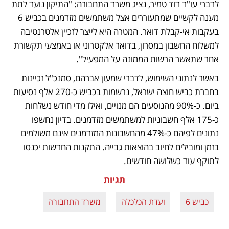
לדברי עו"ד דוד טמיר, נציג משרד התחבורה: "התיקון נועד לתת 
מענה לקשיים שמתעוררים אצל משתמשים מזדמנים בכביש 6 
בעקבות אי-קבלת דואר. המטרה היא לייצר לזכיין אלטרנטיבה 
למשלוח החשבון במסרון, בדואר אלקטרוני או באמצעי תקשורת 
אחר שתאשר הרשות הממונה על המפעיל".
באשר לנתוני השימוש, לדברי שמעון אברהם, סמנכ"ל זכיינות 
בחברת כביש חוצה ישראל, נרשמות בכביש כ-270 אלף נסיעות 
ביום. כ-90% מהנוסעים הם מנויים, ואילו מדי חודש נשלחות 
כ-175 אלף חשבוניות למשתמשים מזדמנים. בדיון נחשפו 
נתונים לפיהם כ-47% מהחשבונות המזדמנים אינם משולמים 
בזמן ומובילים לחיוב בהוצאות גבייה. התקנות החדשות יכנסו 
לתוקף עוד כשלושה חודשים.
תגיות
כביש 6
ועדת הכלכלה
משרד התחבורה