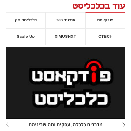
עוד בכלכליסט
פודקאסט
אנרגיה 360
כלכליסט טק
Scale Up
XIMUSNXT
CTECH
יסייה חדשה
נפתח בכרטיסייה חדשה
מדברים כלכלה, עסקים ומה שביניהם