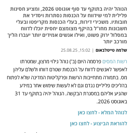
הנוהל יהיה בתוקף עד סוף אוגוסט 2026, ומציע חסינות
פלילית למי שידווח על הכנסות נסתרות ויסדיר את
חובותיו. משכירי דירות, בעלי הכנסות מקריפטו ובעלי
חשבונות מחו"ל בהיקף מצומצם יחסית יוכלו לדווח
במסלול ירוק פשוט, ואילו אנשים אמידים יותר יעברו הליך
מורכב יותר
שלמה טייטלבאום
|
15:02, 25.08.25
רשות המסים
 פרסמה היום (ב') נוהל גילוי מרצון, שמטרתו 
נפתח בכרטיסייה חדשה
נפתח בכרטיסייה חדשה
נפתח בכרטיסייה חדשה
לאפשר לאנשים לדווח על הכנסות שטרם דווחו ולשלם עליהן 
מס. בתמורה מתחייבות הרשות ופרקליטות המדינה שלא לפתוח 
בהליכים פליליים נגדם וגם לא לעשות שימוש אחר במידע 
שהגיע אליהם במסגרת הבקשה. הנוהל יהיה בתוקף עד 31 
באוגוסט 2026.
לנוהל המלא - לחצו כאן
להוראת הביצוע - לחצו כאן