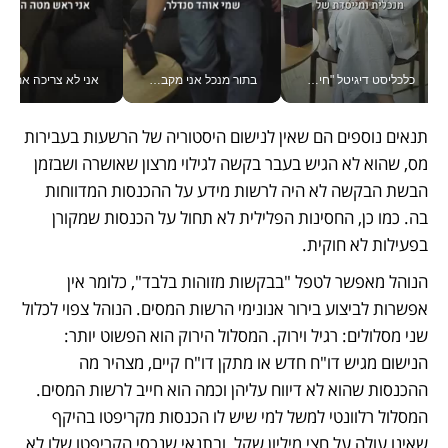
כלכליסט דיגיטל "חינוך הוא המשימה של החיים שלי"_v
בתור מנכל אני מקבל מאות החלטות ביום, וה- Galaxy Z Fold8 Ultra עוזר לי לחתוך אותן מהר יותר_v
אני לא צריכה את המשרד:
תנאים נוספים הם שאין לנישום היסטוריה של הרשעות בעבירות 
מס, שהוא לא הגיש בעבר בקשה לגילוי מרצון שאושרה ושבזמן 
הבשת הבקשה לא היה לרשות מידע על ההכנסות המדווחות 
בה. כמו כן, החסינות הפלילית לא תחול על הכנסות שמקורן 
בפעילות לא חוקית. 
הנוהל מאפשר לטפל "בבקשות מזוהות בלבד", כלומר אין 
אפשרות לביצוע בירור אנונימי הרשות המסים. הנוהל צפוי לכלול 
שני מסלולים: רגיל וירוק. המסלול הירוק הוא הפשוט יותר: 
הנישום מגיש דו"ח חדש או מתקן דו"ח קיים, מצהיר מה 
ההכנסות שהוא לא דיווח עליהן וכמה הוא חייב לרשות המסים. 
המסלול רלוונטי למשל למי שיש לו הכנסות מקריפטו בהיקף 
שאינו עולה על חצי מיליון שקל, ובתנאי שנכסי הקריפטו שלו לא 