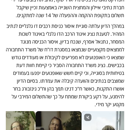
חברת נתיבי איילון והמחצית השנייה באמצעות זכיין שיקבל 
תשלום בתקופת ההקמה וההפעלה של 14 שנה למתקנים. 
במהלך הדיון עלתה סוגיית איסור כניסת רכבים דו גלגליים לנתיב 
המהיר. לטענת נציג איגוד הרכב הדו גלגלי באיגוד לשכות 
המסחר, נתנאל אסרף, שנכח בדיון, איסור הכניסה מנוגד 
לממצאים מקצועיים שנמצאו במסגרת דו"ח של משרד התחבורה 
שמצאו כי האופנועים לא מפריעים לקיבולת או מעודדים גודש 
בכבישים. נציג משרד התחבורה הסביר כי קיימת חוות דעת 
בטיחותית בסוגייה, וכי קיים חשש שאופנועים יפגעו בעמודים 
שמוצבים בנתיבים והוועדה קיבלה את עמדתו. בסיום הדיון 
אושרו התקנות, כאשר ח"כ דנינו תמך בהן וח"כ גינזבורג בחר 
להימנע, על רקע ביקורת שמתח על כך שהתשלום המירבי על 
מקטע יקר מידי.