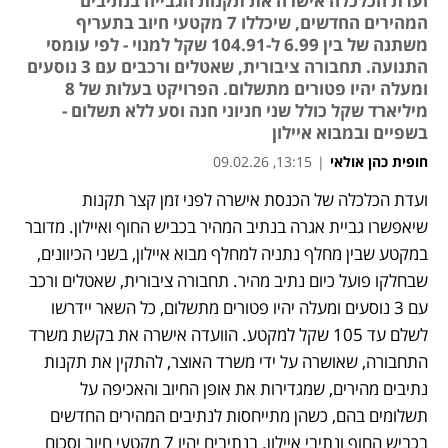
ועדת הכלכלה אישרה את תקנות הגבייה בנתיבים
המהירים החדשים, שיכללו 7 מקטעי חיוב בתעריף
משתנה של בין 6.99 ל-104.91 שקל למנוי - לפי עומסי
התנועה. תחבורה ציבורית, שאטלים ורכבים עם 3 נוסעים
ומעלה יהיו פטורים מתשלום. הפרויקט בעלות של 8
מיליארד שקל כולל שני חניוני חנה וסע ללא תשלום -
בשפיים ובמבוא איילון
חופית כהן אולאי
|
13:15, 09.02.26
ועדת הכלכלה של הכנסת אישרה לפני זמן קצר תקנות 
שיאפשרו גביית אגרה בנתיב המהיר בכביש החוף ואיילון. מדובר 
במקטע שבין מחלף נתניה למחלף מבוא איילון, בשני הכיוונים, 
שבחלקו פועל כיום נתיב מהיר. תחבורה ציבורית, שאטלים ורכב 
עם 3 נוסעים ומעלה יהיו פטורים מתשלום, כל השאר יידרשו 
לשלם עד 105 שקל למקטע. הוועדה אישרה את בקשת משרד 
התחבורה, שאושרה על ידי משרד האוצר, להתקין את תקנות 
נתיבים מהירים, שמגדירות את אופן החיוב והאכיפה על 
תשלומים בהם, כשהן מתייחסות לנתיבים המהירים החדשים 
בכביש החוף ונתיבי איילון. בנתיבים יהיו 7 מקטעי חיוב וסכום 