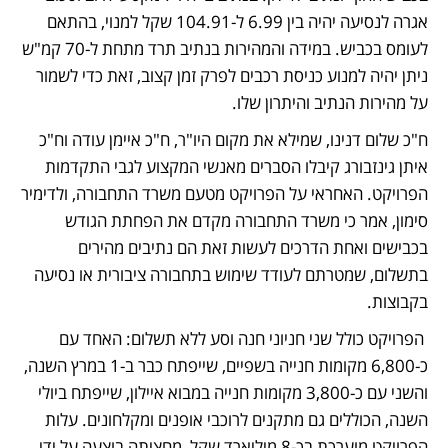
אגרה לנסיעה יהיה בין 6.99 ל-104.91 שקל למנוי, בהתאם 
לעומס בכביש. במידה והמהירות בנתיב תרד מתחת ל-70 קמ"ש 
ניתן יהיה למנוע כניסת רכבים לפרק זמן קצוב, זאת כדי לשמור 
על מהירות הנתיב והיתרון שלו.
ח"כ שלום דנינו, שמילא את מקום היו"ר, ח"כ איימן עודה וח"כ 
איתן גינזבורג קיבלו הסברים מאנשי המקצוע לגבי התקדמות 
הפרויקט. האחראי על הפרויקט מטעם משרד התחבורה, ולדימיר 
סימון, אמר כי משרד התחבורה מקדם את הפחתת הגודש 
בכבישים ואחת הדרכים לעשות זאת הם נתיבים מהירים 
בתשלום, שמטרתם לעודד שימוש בתחבורה ציבורית או נסיעה 
בקבוצות.
 הפרויקט כולל שני חניוני חנה וסע ללא תשלום: האחד עם 
כ-6,800 מקומות חנייה בשפיים, שייפתח כבר ב-1 במרץ השנה, 
והשני עם כ-3,800 מקומות חנייה במבוא איילון, שייפתח ביולי 
השנה, הכוללים גם מתקנים לרוכבי אופנים ומקלחונים. עלות 
הפרויקט מוערכת בכ-8 מיליארד שקל, מחציתה בוצעה על ידי 