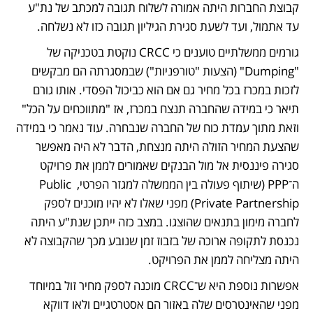
קבוצת החברות היתה אמורה לשלוח תגובה למכתב של נת"ע 
עד אתמול, ועד לשעת סגירת הגיליון תגובה כזו לא נשלחה.
גורמים ממשלתיים טוענים כי CRCC נוקטת בטכניקה של 
"Dumping" (הצעות "טורפניות") שבמסגרתה הם מבקשים 
לזכות במכרז בכל מחיר גם אם הוא כביכול הפסדי. אותו גורם 
תיאר כי במידה שהחברה תנצח במכרז, אז "מתווכחים על הכל" 
וזאת מתוך עמדת כוח של החברה שנבחרה. עוד נאמר כי במידה 
שהצעת המחיר הזולה היתה מנצחת, הדבר לא היה מאפשר 
סגירה פיננסית אל מול הבנקים שאמורים לממן את פרויקט 
ה־PPP (שיתוף פעולה בין הממשלה למגזר הפרטי, Public 
Private Partnership) מפני שאלו לא יהיו מוכנים לספק 
לחברה מימון בתנאים שהוצגו. במצב כזה ייתכן שנת"ע היתה 
נכנסת לתקופה ארוכה של בזבוז זמן שנובע מכך שהקבוצה לא 
היתה מצליחה לממן את הפרויקט.
אפשרות נוספת היא ש־CRCC מוכנה לספק מחיר זול במיוחד 
מפני שהאינטרסים שלה באזור הם אסטרטגיים ולאו דווקא 