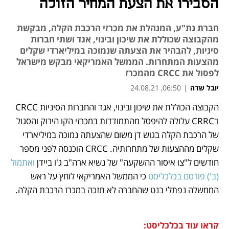
הסבירו את הצעת המחיר הזולה
חברת נת"ע, המנהלת את מכרזי הרכבת הקלה, מבקשת
מהקבוצה שכוללת את שיכון ובינוי, אגד ושתי חברות
סיניות, להבהיר את הצעתה שנמוכה במיליארדי שקלים
מהצעות המתחרות. הממשל האמריקאי מבקש מישראל
לפסול את CRCC מהמכרז
יובל שדה
|
06:50, 24.08.21
הקבוצה הכוללת את שיכון ובינוי, אגד והחברות הסיניות CRCC 
נפתח בכרטיסייה חדשה
נפתח בכרטיסייה חדשה
נפתח בכרטיסייה חדשה
נפתח בכרטיסייה חדשה
ו־CRRC עלולה להיפסל מהתמודדות במכרזי הקו הירוק והסגול 
של הרכבת הקלה בגוש דן משום שהצעתה נמוכה במיליארדי 
שקלים מההצעות של מתחרותיה. CRCC הוכנסה לפני מספר 
חודשים ל"צו איסור ההשקעה" של נשיא ארה"ב ג'ו ביידן 
ואתמול 
(ב') פורסם בכלכליסט
 כי הממשל האמריקאי לוחץ על ראש 
הממשלה נפתלי בנט שהחברה לא תזכה במכרז הרכבת הקלה.
קראו עוד בכלכליסט: