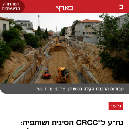
המהדורה
בארץ
הדיגיטלית
עבודות הרכבת הקלה בגוש דן
| צילום: עמית שעל
בלעדי
נת"ע ל־CRCC הסינית ושותפיה: