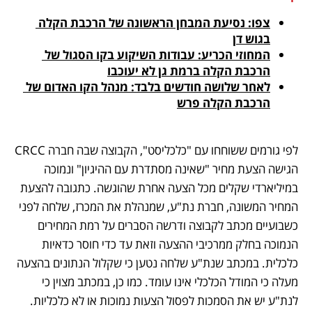
צפו: נסיעת המבחן הראשונה של הרכבת הקלה 
בגוש דן
המחוזי הכריע: עבודות השיקוע בקו הסגול של 
הרכבת הקלה ברמת גן לא יעוכבו
לאחר שלושה חודשים בלבד: מנהל הקו האדום של 
הרכבת הקלה פרש
לפי גורמים ששוחחו עם "כלכליסט", הקבוצה שבה חברה CRCC 
הגישה הצעת מחיר "שאינה מסתדרת עם ההיגיון" ונמוכה 
במיליארדי שקלים מכל הצעה אחרת שהוגשה. כתגובה להצעת 
המחיר המשונה, חברת נת"ע, שמנהלת את המכרז, שלחה לפני 
כשבועיים מכתב לקבוצה ודרשה הסברים על רמת המחירים 
הנמוכה בחלק ממרכיבי ההצעה וזאת עד כדי חוסר כדאיות 
כלכלית. במכתב שנת"ע שלחה נטען כי שקלול הנתונים בהצעה 
מעלה כי המודל הכלכלי אינו עומד. כמו כן, במכתב מצוין כי 
לנת"ע יש את הסמכות לפסול הצעות נמוכות או לא כלכליות. 