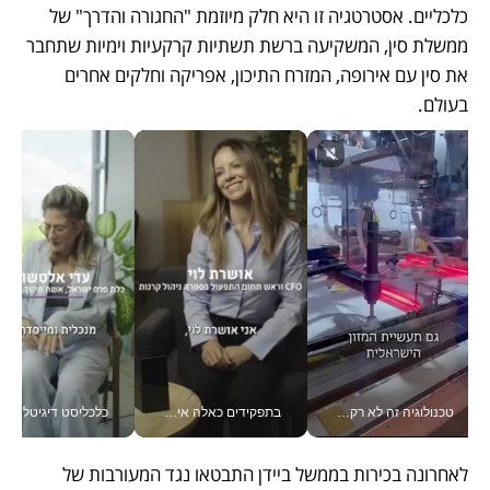
כלכליים. אסטרטגיה זו היא חלק מיוזמת "החגורה והדרך" של 
ממשלת סין, המשקיעה ברשת תשתיות קרקעיות וימיות שתחבר 
את סין עם אירופה, המזרח התיכון, אפריקה וחלקים אחרים 
בעולם.
טכנולוגיה זה לא רק בהייטק: גם תעשיית המזון הישראלית מאמצת כלי AI, אוטומציה וניתוח דאטה בזמן אמת
בתפקידים כאלה אי אפשר לחכות: אושרת לוי מניעה השקעות ענק מהטלפון_v
כלכליסט דיגיטל
לאחרונה בכירות בממשל ביידן התבטאו נגד המעורבות של 