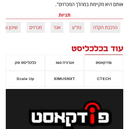
אותם היא מקיימת במהלך המכרזים".
תגיות
הרכבת הקלה
נת"ע
אגד
מכרזים
שיכון ובינוי
עוד בכלכליסט
פודקאסט
אנרגיה 360
כלכליסט טק
Scale Up
XIMUSNXT
CTECH
יסייה חדשה
נפתח בכרטיסייה חדשה