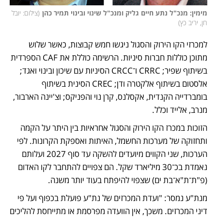
מימין: מנכ"ל נתע חיים גליק ומנכ"ל שינוי ובינוי תמיר כהן
(
צילום: יובל 
חן, יריב כץ
)
למכרזי הקו הירוק והסגול ניגשו חמש קבוצות, כאשר שלוש 
מתוכן כוללות חברות סיניות. הרשימה כוללת את CAF הספרדית 
בשיתוף שפיר; CRRC ו־CRCC הסיניות עם שיכון ובינוי ואגד; 
אלסטום בשיתוף אלקטרה ודן; CREC הסינית בשיתוף 
בומברדייה הקנדית, אקסלנס, קרן נוי והפניקס; וצ'יינה הארבור, 
מנרב, אלייד וכלל.
הזוכות במכרז הקו הירוק והסגול אחראיות בין היתר על הקמה 
ותחזוקה של מערכות החשמל, האיתות ואספקת הקרונות. לפי 
הערכות, שני הקווים מיועדים להשקה עד סוף 2027 ועלותם 
נאמדת בכ־30 מיליארד שקל. הם צפויים להתחבר לקו האדום 
(פ"ת־ת"א־בת ים) שצפוי להיפתח בעוד יותר משנה.
מנת"ע נמסר: "ועדת המכרזים של נת"ע פועלת בכפוף ועל פי 
דיני המכרזים. משכך, אין הוועדה מפרסמת או מתייחסת להליכים 